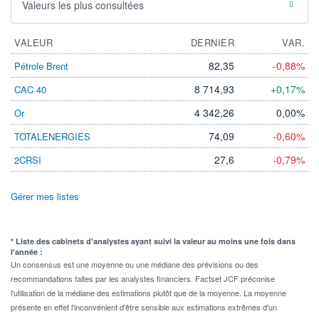
Valeurs les plus consultées
VALEUR
DERNIER
VAR.
82,35
-0,88%
Pétrole Brent
8 714,93
+0,17%
CAC 40
4 342,26
0,00%
Or
74,09
-0,60%
TOTALENERGIES
27,6
-0,79%
2CRSI
Gérer mes listes
* Liste des cabinets d'analystes ayant suivi la valeur au moins une fois dans
l'année :
Un consensus est une moyenne ou une médiane des prévisions ou des
recommandations faites par les analystes financiers. Factset JCF préconise
l'utilisation de la médiane des estimations plutôt que de la moyenne. La moyenne
présente en effet l'inconvénient d'être sensible aux estimations extrêmes d'un