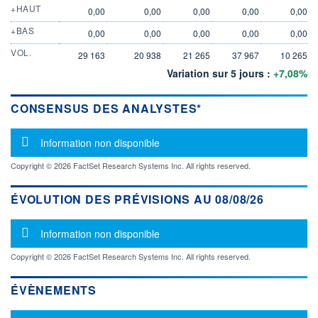
+HAUT
0,00
0,00
0,00
0,00
0,00
+BAS
0,00
0,00
0,00
0,00
0,00
VOL.
29 163
20 938
21 265
37 967
10 265
Variation sur 5 jours :
+7,08%
CONSENSUS DES ANALYSTES*
Message d'information
Information non disponible
Copyright © 2026 FactSet Research Systems Inc. All rights reserved.
ÉVOLUTION DES PRÉVISIONS AU 08/08/26
Message d'information
Information non disponible
Copyright © 2026 FactSet Research Systems Inc. All rights reserved.
ÉVÈNEMENTS