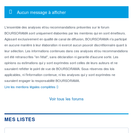
Message d'information
Aucun message à afficher
L'ensemble des analyses et/ou recommandations présentes sur le forum
BOURSORAMA sont uniquement élaborées par les membres qui en sont émetteurs.
Agissant exclusivement en qualité de canal de diffusion, BOURSORAMA n'a participé
en aucune manière à leur élaboration ni exercé aucun pouvoir discrétionnaire quant à
leur sélection. Les informations contenues dans ces analyses et/ou recommandations
ont été retranscrites "en l'état", sans déclaration ni garantie d'aucune sorte. Les
opinions ou estimations qui y sont exprimées sont celles de leurs auteurs et ne
sauraient refléter le point de vue de BOURSORAMA. Sous réserves des lois
applicables, ni l'information contenue, ni les analyses qui y sont exprimées ne
sauraient engager la responsabilité BOURSORAMA.
Lire les mentions légales complètes
Voir tous les forums
MES LISTES