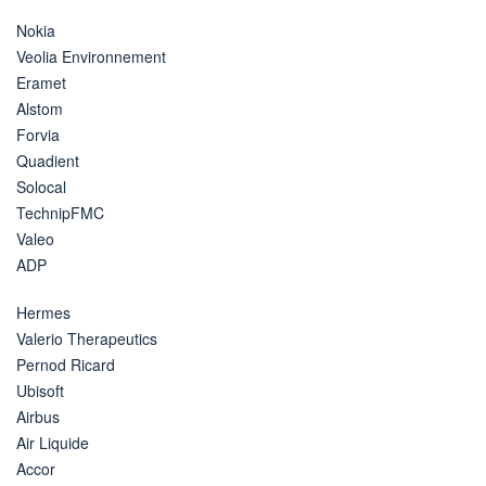
Nokia
Veolia Environnement
Eramet
Alstom
Forvia
Quadient
Solocal
TechnipFMC
Valeo
ADP
Hermes
Valerio Therapeutics
Pernod Ricard
Ubisoft
Airbus
Air Liquide
Accor