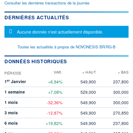
Consulter les dernières transactions de la journée
DERNIÈRES ACTUALITÉS
Message d'information
Aucune donnée n'est actuellement disponible.
Toutes les actualités à propos de NOVONESIS BR/RG-B
DONNÉES HISTORIQUES
VAR.
+ HAUT
+ BAS
PÉRIODE
er
1
Janvier
+6,94%
549,900
237,800
1 semaine
+7,08%
529,000
300,000
1 mois
-32,36%
549,900
300,000
3 mois
-12,87%
549,900
270,850
6 mois
+19,82%
549,900
237,800