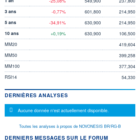
1 an
-25,08%
549,900
237,800
3 ans
-0,77%
601,800
214,950
5 ans
-34,91%
630,900
214,950
10 ans
+0,19%
630,900
106,500
MM20
419,604
MM50
399,258
MM100
377,304
RSI14
54,330
DERNIÈRES ANALYSES
Message d'information
Aucune donnée n'est actuellement disponible.
Toutes les analyses à propos de NOVONESIS BR/RG-B
DERNIERS MESSAGES SUR LE FORUM