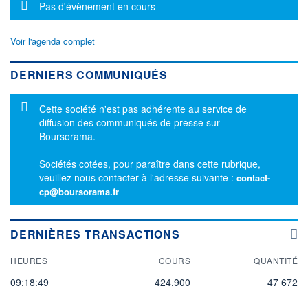
Message d'information
Pas d'évènement en cours
Voir l'agenda complet
DERNIERS COMMUNIQUÉS
Message d'information
Cette société n'est pas adhérente au service de
diffusion des communiqués de presse sur
Boursorama.
Sociétés cotées, pour paraître dans cette rubrique,
veuillez nous contacter à l'adresse suivante :
contact-
cp@boursorama.fr
DERNIÈRES TRANSACTIONS
HEURES
COURS
QUANTITÉ
09:18:49
424,900
47 672