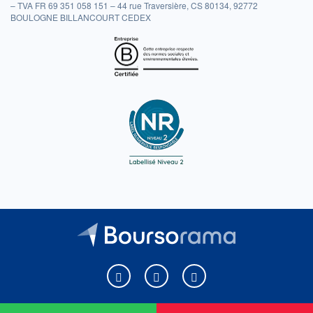
– TVA FR 69 351 058 151 – 44 rue Traversière, CS 80134, 92772
BOULOGNE BILLANCOURT CEDEX
Boursorama sur Facebook
Boursorama sur X
Boursorama sur Youtu