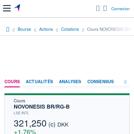
Menu
Connexion
Bourse
Actions
Cotations
Cours NOVONESIS BR/
COURS
ACTUALITÉS
ANALYSES
CONSENSUS
Cours
SOCIÉTÉ
NOVONESIS BR/RG-B
HISTORIQUE
LSE INTL
321,250
(c)
ACTIONNAIRES
DKK
+1,76%