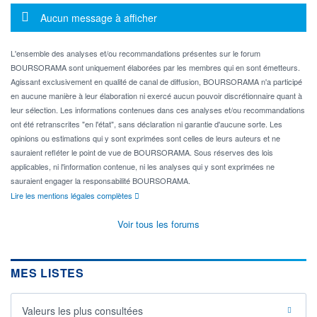
Message d'information
Aucun message à afficher
L'ensemble des analyses et/ou recommandations présentes sur le forum
BOURSORAMA sont uniquement élaborées par les membres qui en sont émetteurs.
Agissant exclusivement en qualité de canal de diffusion, BOURSORAMA n'a participé
en aucune manière à leur élaboration ni exercé aucun pouvoir discrétionnaire quant à
leur sélection. Les informations contenues dans ces analyses et/ou recommandations
ont été retranscrites "en l'état", sans déclaration ni garantie d'aucune sorte. Les
opinions ou estimations qui y sont exprimées sont celles de leurs auteurs et ne
sauraient refléter le point de vue de BOURSORAMA. Sous réserves des lois
applicables, ni l'information contenue, ni les analyses qui y sont exprimées ne
sauraient engager la responsabilité BOURSORAMA.
Lire les mentions légales complètes
Voir tous les forums
MES LISTES
Valeurs les plus consultées