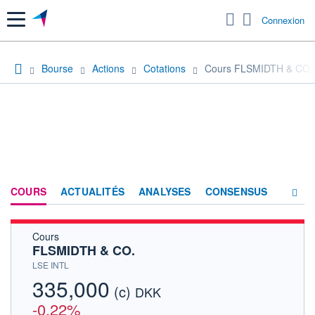
Menu
Connexion
Bourse
Actions
Cotations
Cours FLSMIDTH & CO.
COURS
ACTUALITÉS
ANALYSES
CONSENSUS
Cours
SOCIÉTÉ
FLSMIDTH & CO.
HISTORIQUE
LSE INTL
335,000
(c)
ACTIONNAIRES
DKK
-0,22%