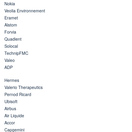
Nokia
Veolia Environnement
Eramet
Alstom
Forvia
Quadient
Solocal
TechnipFMC
Valeo
ADP
Hermes
Valerio Therapeutics
Pernod Ricard
Ubisoft
Airbus
Air Liquide
Accor
Capgemini