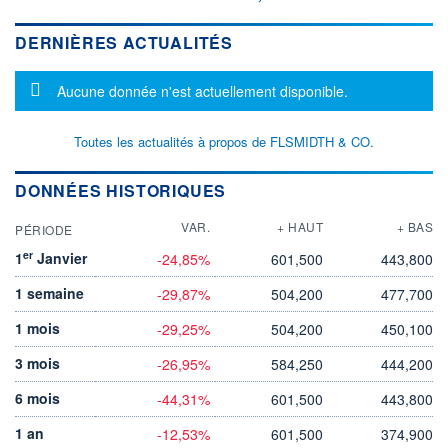
DERNIÈRES ACTUALITÉS
Message d'information
Aucune donnée n'est actuellement disponible.
Toutes les actualités à propos de FLSMIDTH & CO.
DONNÉES HISTORIQUES
VAR.
+ HAUT
+ BAS
PÉRIODE
er
1
Janvier
-24,85%
601,500
443,800
1 semaine
-29,87%
504,200
477,700
1 mois
-29,25%
504,200
450,100
3 mois
-26,95%
584,250
444,200
6 mois
-44,31%
601,500
443,800
1 an
-12,53%
601,500
374,900