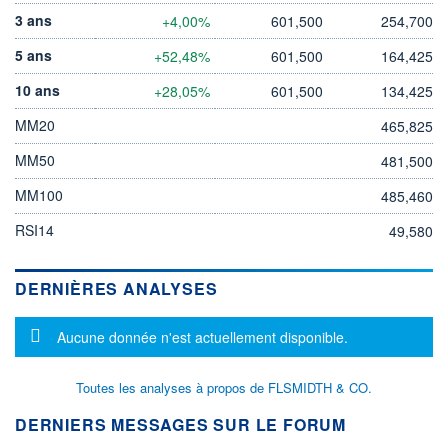
3 ans
+4,00%
601,500
254,700
5 ans
+52,48%
601,500
164,425
10 ans
+28,05%
601,500
134,425
MM20
465,825
MM50
481,500
MM100
485,460
RSI14
49,580
DERNIÈRES ANALYSES
Message d'information
Aucune donnée n'est actuellement disponible.
Toutes les analyses à propos de FLSMIDTH & CO.
DERNIERS MESSAGES SUR LE FORUM