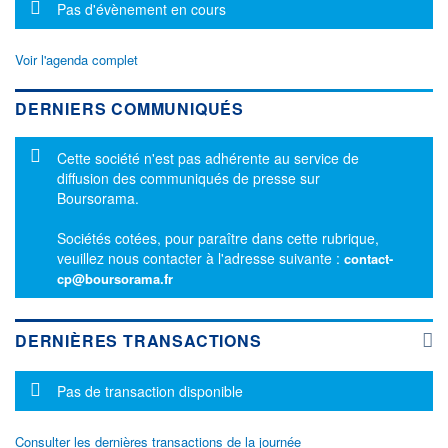
Message d'information
Pas d'évènement en cours
Voir l'agenda complet
DERNIERS COMMUNIQUÉS
Message d'information
Cette société n'est pas adhérente au service de
diffusion des communiqués de presse sur
Boursorama.
Sociétés cotées, pour paraître dans cette rubrique,
veuillez nous contacter à l'adresse suivante :
contact-
cp@boursorama.fr
DERNIÈRES TRANSACTIONS
Message d'information
Pas de transaction disponible
Consulter les dernières transactions de la journée