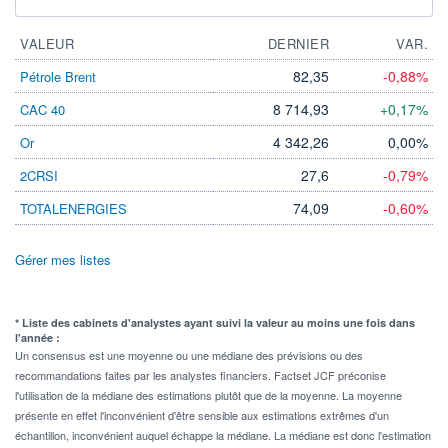
VALEUR
DERNIER
VAR.
82,35
-0,88%
Pétrole Brent
8 714,93
+0,17%
CAC 40
4 342,26
0,00%
Or
27,6
-0,79%
2CRSI
74,09
-0,60%
TOTALENERGIES
Gérer mes listes
* Liste des cabinets d'analystes ayant suivi la valeur au moins une fois dans
l'année :
Un consensus est une moyenne ou une médiane des prévisions ou des
recommandations faites par les analystes financiers. Factset JCF préconise
l'utilisation de la médiane des estimations plutôt que de la moyenne. La moyenne
présente en effet l'inconvénient d'être sensible aux estimations extrêmes d'un
échantillon, inconvénient auquel échappe la médiane. La médiane est donc l'estimation