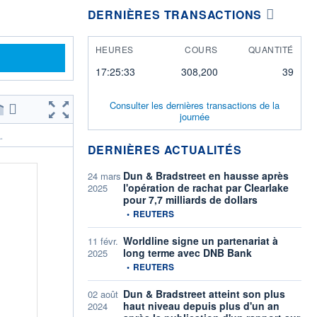
DERNIÈRES TRANSACTIONS
HEURES
COURS
QUANTITÉ
17:25:33
308,200
39
Consulter les dernières transactions de la
journée
.
DERNIÈRES ACTUALITÉS
Dun & Bradstreet en hausse après
24 mars
l'opération de rachat par Clearlake
2025
pour 7,7 milliards de dollars
information fournie par
•
REUTERS
Worldline signe un partenariat à
11 févr.
long terme avec DNB Bank
2025
information fournie par
•
REUTERS
Dun & Bradstreet atteint son plus
02 août
haut niveau depuis plus d'un an
2024