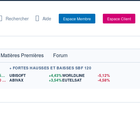
Rechercher
Aide
Espace Membre
Espace Client
Matières Premières
Forum
+ FORTES HAUSSES ET BAISSES SBF 120
1,1559
$US
UBISOFT
+4,43%
WORLDLINE
-5,12%
0
$US
ABIVAX
+3,54%
EUTELSAT
-4,58%