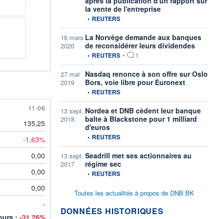
après la publication d'un rapport sur
la vente de l'entreprise
information fournie par
•
REUTERS
La Norvège demande aux banques
16 mars
de reconsidérer leurs dividendes
2020
information fournie par
•
REUTERS
•
1
Nasdaq renonce à son offre sur Oslo
27 mai
Bors, voie libre pour Euronext
2019
information fournie par
•
REUTERS
11 JUNE
11-06
Nordea et DNB cèdent leur banque
13 sept.
balte à Blackstone pour 1 milliard
2018
135,25
d'euros
information fournie par
•
REUTERS
-1,63%
0,00
Seadrill met ses actionnaires au
13 sept.
régime sec
2017
0,00
information fournie par
•
REUTERS
0,00
Toutes les actualités à propos de DNB BK
-
DONNÉES HISTORIQUES
jours :
-31,26%