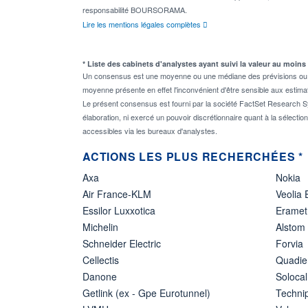
responsabilité BOURSORAMA.
Lire les mentions légales complètes
* Liste des cabinets d'analystes ayant suivi la valeur au moins
Un consensus est une moyenne ou une médiane des prévisions ou des
moyenne présente en effet l'inconvénient d'être sensible aux estima
Le présent consensus est fourni par la société FactSet Research Sy
élaboration, ni exercé un pouvoir discrétionnaire quant à la sélectio
accessibles via les bureaux d'analystes.
ACTIONS LES PLUS RECHERCHÉES *
Axa
Nokia
Air France-KLM
Veolia
Essilor Luxxotica
Eramet
Michelin
Alstom
Schneider Electric
Forvia
Cellectis
Quadie
Danone
Solocal
Getlink (ex - Gpe Eurotunnel)
Techn