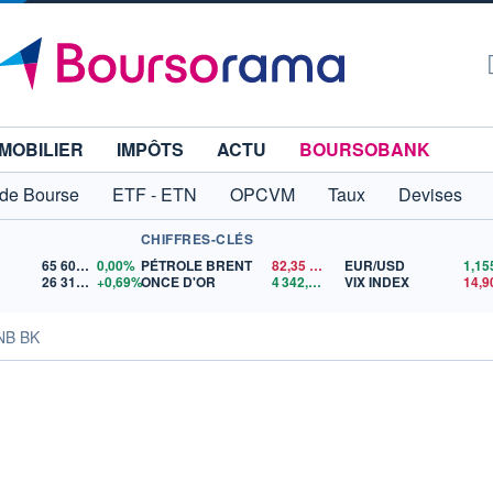
MOBILIER
IMPÔTS
ACTU
BOURSOBANK
 de Bourse
ETF - ETN
OPCVM
Taux
Devises
CHIFFRES-CLÉS
65 606,71
0,00%
PÉTROLE BRENT
82,35
$US
EUR/USD
26 319,45
+0,69%
ONCE D'OR
4 342,26
$US
VIX INDEX
14,9
NB BK