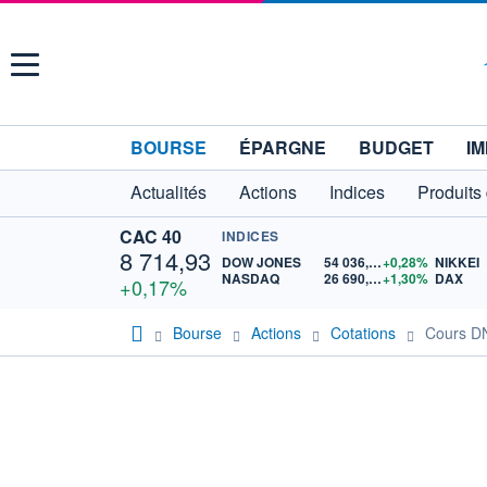
Menu
BOURSE
ÉPARGNE
BUDGET
IM
Actualités
Actions
Indices
Produits
CAC 40
INDICES
8 714,93
DOW JONES
54 036,93
+0,28%
NIKKEI
NASDAQ
26 690,62
+1,30%
DAX
+0,17%
Bourse
Actions
Cotations
Cours D