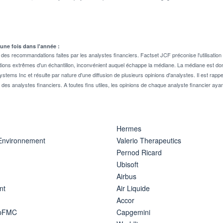
 une fois dans l'année :
 recommandations faites par les analystes financiers. Factset JCF préconise l'utilisation 
tions extrêmes d'un échantillon, inconvénient auquel échappe la médiane. La médiane est donc
stems Inc et résulte par nature d'une diffusion de plusieurs opinions d'analystes. Il est 
n des analystes financiers. A toutes fins utiles, les opinions de chaque analyste financier aya
Hermes
 Environnement
Valerio Therapeutics
Pernod Ricard
Ubisoft
Airbus
nt
Air Liquide
Accor
ipFMC
Capgemini