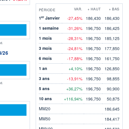
VAR.
+ HAUT
+ BAS
PÉRIODE
er
1
Janvier
-27,45%
186,430
186,430
1 semaine
-31,26%
196,750
186,425
1 mois
-28,31%
196,750
185,125
d.
3 mois
-24,81%
196,750
177,850
/26
6 mois
-17,88%
196,750
161,750
1 an
+4,10%
196,750
126,850
3 ans
-13,91%
196,750
98,855
d.
5 ans
+36,27%
196,750
90,900
10 ans
+116,94%
196,750
50,875
MM20
186,645
MM50
184,417
MM100
180,533