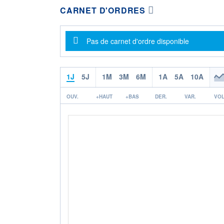
CARNET D'ORDRES
Message d'information
Pas de carnet d'ordre disponible
1J
5J
1M
3M
6M
1A
5A
10A
OUV.
+HAUT
+BAS
DER.
VAR.
VOL