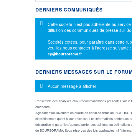
DERNIERS COMMUNIQUÉS
Message d'information
Cette société n'est pas adhérente au service
diffusion des communiqués de presse sur B
Sociétés cotées, pour paraître dans cette rub
veuillez nous contacter à l'adresse suivante 
cp@boursorama.fr
DERNIERS MESSAGES SUR LE FORU
Message d'information
Aucun message à afficher
L'ensemble des analyses et/ou recommandations présentes sur l
émetteurs.
Agissant exclusivement en qualité de canal de diffusion, BOURSORA
discrétionnaire quant à leur sélection. Les informations contenues 
déclaration ni garantie d'aucune sorte. Les opinions ou estimations q
de BOURSORAMA. Sous réserves des lois applicables, ni l'informati