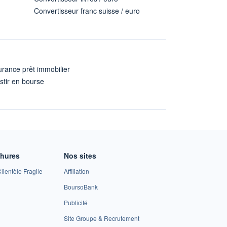
Convertisseur franc suisse / euro
rance prêt immobilier
stir en bourse
A
chures
Nos sites
lientèle Fragile
Affiliation
BoursoBank
Publicité
Site Groupe & Recrutement