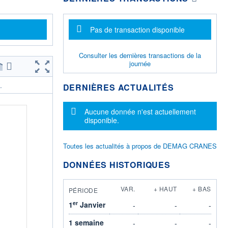
Message d'information
Pas de transaction disponible
Consulter les dernières transactions de la
journée
DERNIÈRES ACTUALITÉS
.
Message d'information
Aucune donnée n'est actuellement
disponible.
Toutes les actualités à propos de DEMAG CRANES
DONNÉES HISTORIQUES
VAR.
+ HAUT
+ BAS
PÉRIODE
er
1
Janvier
-
-
-
1 semaine
-
-
-