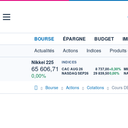
Menu
BOURSE
ÉPARGNE
BUDGET
IM
Actualités
Actions
Indices
Produits
Nikkei 225
INDICES
65 606,71
CAC AUG 26
8 737,00
+0,30%
MI
NASDAQ SEP26
29 839,50
0,00%
N
0,00%
Bourse
Actions
Cotations
Cours 