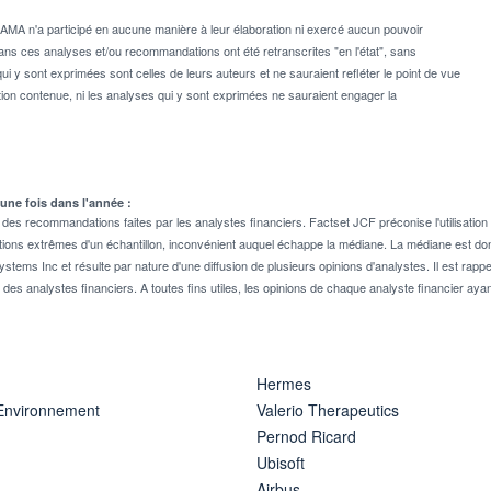
MA n'a participé en aucune manière à leur élaboration ni exercé aucun pouvoir
dans ces analyses et/ou recommandations ont été retranscrites "en l'état", sans
ui y sont exprimées sont celles de leurs auteurs et ne sauraient refléter le point de vue
on contenue, ni les analyses qui y sont exprimées ne sauraient engager la
 une fois dans l'année :
 recommandations faites par les analystes financiers. Factset JCF préconise l'utilisation 
tions extrêmes d'un échantillon, inconvénient auquel échappe la médiane. La médiane est donc
stems Inc et résulte par nature d'une diffusion de plusieurs opinions d'analystes. Il est 
n des analystes financiers. A toutes fins utiles, les opinions de chaque analyste financier aya
Hermes
 Environnement
Valerio Therapeutics
Pernod Ricard
Ubisoft
Airbus