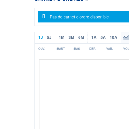
Message d'information
Pas de carnet d'ordre disponible
1J
5J
1M
3M
6M
1A
5A
10A
OUV.
+HAUT
+BAS
DER.
VAR.
VOL