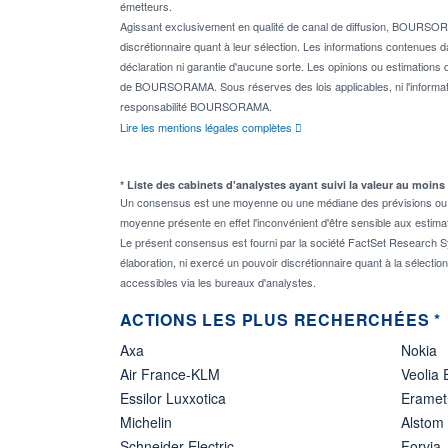
émetteurs.
Agissant exclusivement en qualité de canal de diffusion, BOURSORA
discrétionnaire quant à leur sélection. Les informations contenues 
déclaration ni garantie d'aucune sorte. Les opinions ou estimations q
de BOURSORAMA. Sous réserves des lois applicables, ni l'informati
responsabilité BOURSORAMA.
Lire les mentions légales complètes
* Liste des cabinets d'analystes ayant suivi la valeur au moins
Un consensus est une moyenne ou une médiane des prévisions ou des
moyenne présente en effet l'inconvénient d'être sensible aux estima
Le présent consensus est fourni par la société FactSet Research Sy
élaboration, ni exercé un pouvoir discrétionnaire quant à la sélectio
accessibles via les bureaux d'analystes.
ACTIONS LES PLUS RECHERCHÉES *
Axa
Nokia
Air France-KLM
Veolia
Essilor Luxxotica
Eramet
Michelin
Alstom
Schneider Electric
Forvia