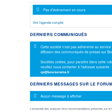
Message d'information
Pas d'évènement en cours
Voir l'agenda complet
DERNIERS COMMUNIQUÉS
Message d'information
Cette société n'est pas adhérente au service
diffusion des communiqués de presse sur B
Sociétés cotées, pour paraître dans cette rub
veuillez nous contacter à l'adresse suivante 
cp@boursorama.fr
DERNIERS MESSAGES SUR LE FORU
Message d'information
Aucun message à afficher
L'ensemble des analyses et/ou recommandations présentes sur l