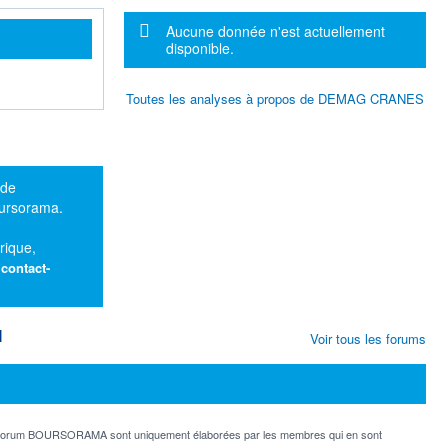
Message d'information
Aucune donnée n'est actuellement
disponible.
Toutes les analyses à propos de DEMAG CRANES
 de
oursorama.
rique,
:
contact-
M
Voir tous les forums
e forum BOURSORAMA sont uniquement élaborées par les membres qui en sont