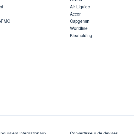
nt
Air Liquide
Accor
ipFMC
Capgemini
Worldline
Kleaholding
 boursiers internationaux
Convertisseur de devises