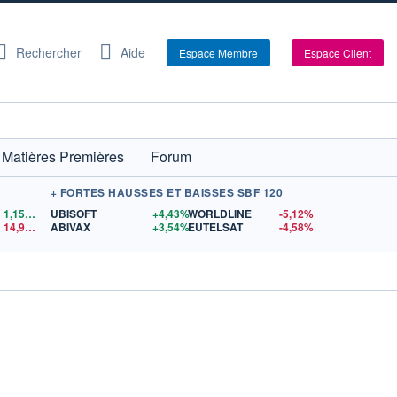
Rechercher
Aide
Espace Membre
Espace Client
Matières Premières
Forum
+ FORTES HAUSSES ET BAISSES SBF 120
1,1559
$US
UBISOFT
+4,43%
WORLDLINE
-5,12%
14,90
$US
ABIVAX
+3,54%
EUTELSAT
-4,58%