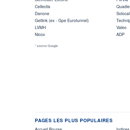
Cellectis
Quadie
Danone
Solocal
Getlink (ex - Gpe Eurotunnel)
Techn
LVMH
Valeo
Nicox
ADP
* source Google
PAGES LES PLUS POPULAIRES
Accueil Bourse
Indices