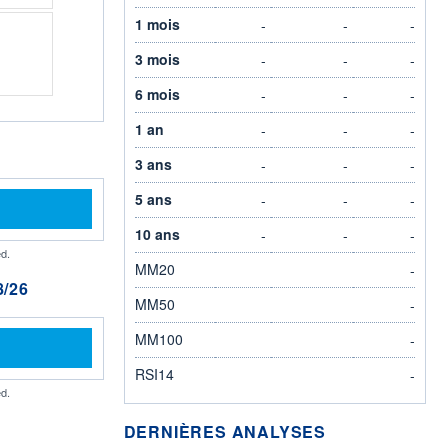
1 mois
-
-
-
3 mois
-
-
-
6 mois
-
-
-
1 an
-
-
-
3 ans
-
-
-
5 ans
-
-
-
10 ans
-
-
-
d.
MM20
-
/26
MM50
-
MM100
-
RSI14
-
d.
DERNIÈRES ANALYSES