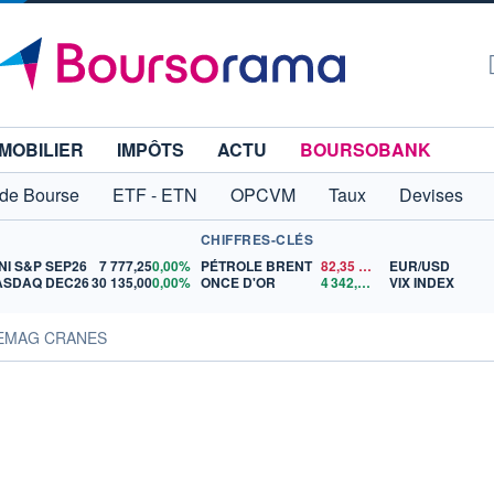
MOBILIER
IMPÔTS
ACTU
BOURSOBANK
 de Bourse
ETF - ETN
OPCVM
Taux
Devises
CHIFFRES-CLÉS
NI S&P SEP26
7 777,25
0,00%
PÉTROLE BRENT
82,35
$US
EUR/USD
ASDAQ DEC26
30 135,00
0,00%
ONCE D'OR
4 342,26
$US
VIX INDEX
DEMAG CRANES