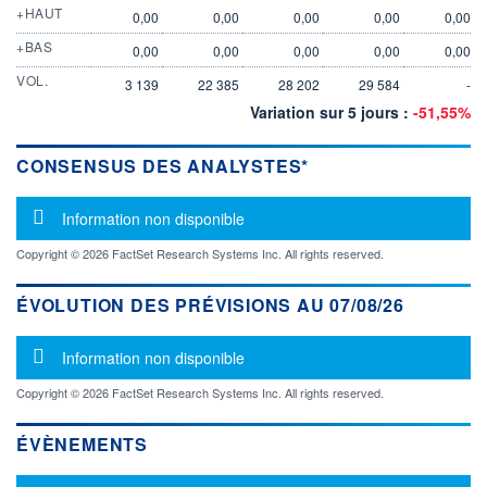
+HAUT
0,00
0,00
0,00
0,00
0,00
+BAS
0,00
0,00
0,00
0,00
0,00
VOL.
3 139
22 385
28 202
29 584
-
Variation sur 5 jours :
-51,55%
CONSENSUS DES ANALYSTES*
Message d'information
Information non disponible
Copyright © 2026 FactSet Research Systems Inc. All rights reserved.
ÉVOLUTION DES PRÉVISIONS AU 07/08/26
Message d'information
Information non disponible
Copyright © 2026 FactSet Research Systems Inc. All rights reserved.
ÉVÈNEMENTS