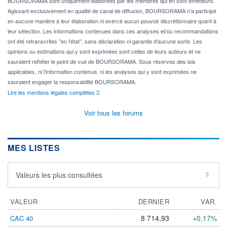
BOURSORAMA sont uniquement élaborées par les membres qui en sont émetteurs.
Agissant exclusivement en qualité de canal de diffusion, BOURSORAMA n'a participé
en aucune manière à leur élaboration ni exercé aucun pouvoir discrétionnaire quant à
leur sélection. Les informations contenues dans ces analyses et/ou recommandations
ont été retranscrites "en l'état", sans déclaration ni garantie d'aucune sorte. Les
opinions ou estimations qui y sont exprimées sont celles de leurs auteurs et ne
sauraient refléter le point de vue de BOURSORAMA. Sous réserves des lois
applicables, ni l'information contenue, ni les analyses qui y sont exprimées ne
sauraient engager la responsabilité BOURSORAMA.
Lire les mentions légales complètes
Voir tous les forums
MES LISTES
Valeurs les plus consultées
VALEUR
DERNIER
VAR.
8 714,93
+0,17%
CAC 40