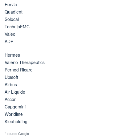
Forvia
Quadient
Solocal
TechnipFMC
Valeo
ADP
Hermes
Valerio Therapeutics
Pernod Ricard
Ubisoft
Airbus
Air Liquide
Accor
Capgemini
Worldline
Kleaholding
* source Google