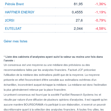
81,95
-1,36%
Pétrole Brent
0,4555
-1,19%
HAFFNER ENERGY
27,6
-0,79%
2CRSI
2,044
-4,58%
EUTELSAT
Gérer mes listes
* Liste des cabinets d'analystes ayant suivi la valeur au moins une fois dans
l'année :
Un consensus est une moyenne ou une médiane des prévisions ou des
recommandations faites par les analystes financiers. Factset JCF préconise
l'utilisation de la médiane des estimations plutôt que de la moyenne. La moyenne
présente en effet l'inconvénient d'être sensible aux estimations extrêmes d'un
échantillon, inconvénient auquel échappe la médiane. La médiane est donc l'estimation
la plus généralement retenue par la place financière.
Le présent consensus est fourni par la société FactSet Research Systems Inc et
résulte par nature d'une diffusion de plusieurs opinions d'analystes. Il est rappelé qu'en
aucune manière BOURSORAMA n'a participé à son élaboration, ni exercé un pouvoir
discrétionnaire quant à la sélection des analystes financiers. A toutes fins utiles, les