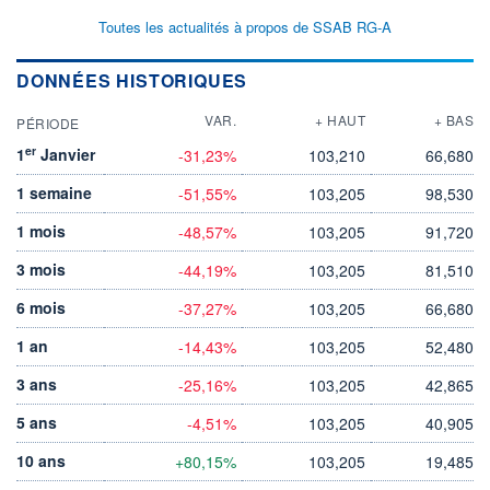
Toutes les actualités à propos de SSAB RG-A
DONNÉES HISTORIQUES
VAR.
+ HAUT
+ BAS
PÉRIODE
er
1
Janvier
-31,23%
103,210
66,680
1 semaine
-51,55%
103,205
98,530
1 mois
-48,57%
103,205
91,720
3 mois
-44,19%
103,205
81,510
6 mois
-37,27%
103,205
66,680
1 an
-14,43%
103,205
52,480
3 ans
-25,16%
103,205
42,865
5 ans
-4,51%
103,205
40,905
10 ans
+80,15%
103,205
19,485