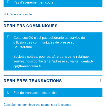
Message d'information
Pas d'évènement en cours
Voir l'agenda complet
DERNIERS COMMUNIQUÉS
Message d'information
Cette société n'est pas adhérente au service de
diffusion des communiqués de presse sur
Boursorama.
Sociétés cotées, pour paraître dans cette rubrique,
veuillez nous contacter à l'adresse suivante :
contact-
cp@boursorama.fr
DERNIÈRES TRANSACTIONS
Message d'information
Pas de transaction disponible
Consulter les dernières transactions de la journée