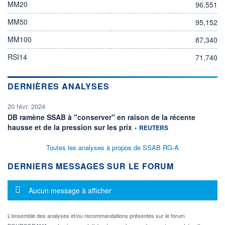
MM20
96,551
MM50
95,152
MM100
87,340
RSI14
71,740
DERNIÈRES ANALYSES
20 févr. 2024
DB ramène SSAB à "conserver" en raison de la récente
information fournie par
hausse et de la pression sur les prix
•
REUTERS
Toutes les analyses à propos de SSAB RG-A
DERNIERS MESSAGES SUR LE FORUM
Message d'information
Aucun message à afficher
L'ensemble des analyses et/ou recommandations présentes sur le forum