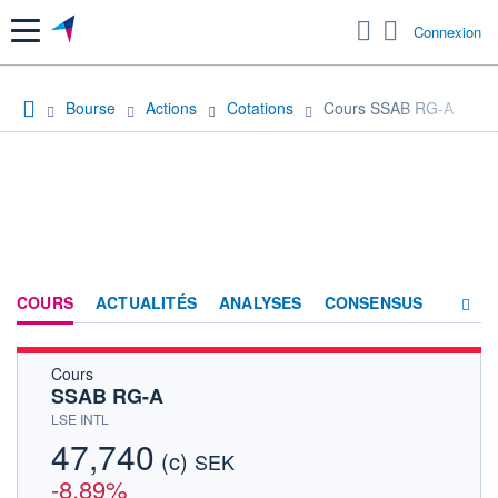
Menu
Connexion
Bourse
Actions
Cotations
Cours SSAB RG-A
COURS
ACTUALITÉS
ANALYSES
CONSENSUS
Cours
SOCIÉTÉ
SSAB RG-A
HISTORIQUE
LSE INTL
47,740
(c)
ACTIONNAIRES
SEK
-8,89%