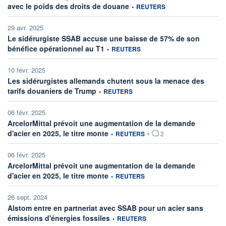
information fournie par
avec le poids des droits de douane
•
REUTERS
29 avr. 2025
Le sidérurgiste SSAB accuse une baisse de 57% de son
information fournie par
bénéfice opérationnel au T1
•
REUTERS
10 févr. 2025
Les sidérurgistes allemands chutent sous la menace des
information fournie par
tarifs douaniers de Trump
•
REUTERS
06 févr. 2025
ArcelorMittal prévoit une augmentation de la demande
information fournie par
d'acier en 2025, le titre monte
•
REUTERS
•
2
06 févr. 2025
ArcelorMittal prévoit une augmentation de la demande
information fournie par
d'acier en 2025, le titre monte
•
REUTERS
26 sept. 2024
Alstom entre en partneriat avec SSAB pour un acier sans
information fournie par
émissions d'énergies fossiles
•
REUTERS