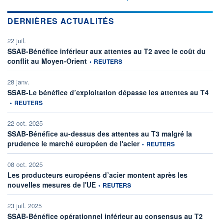
DERNIÈRES ACTUALITÉS
22 juil.
SSAB-Bénéfice inférieur aux attentes au T2 avec le coût du
information fournie par
conflit au Moyen-Orient
•
REUTERS
28 janv.
info
SSAB-Le bénéfice d’exploitation dépasse les attentes au T4
•
REUTERS
22 oct. 2025
SSAB-Bénéfice au-dessus des attentes au T3 malgré la
information fournie par
prudence le marché européen de l'acier
•
REUTERS
08 oct. 2025
Les producteurs européens d’acier montent après les
information fournie par
nouvelles mesures de l'UE
•
REUTERS
23 juil. 2025
SSAB-Bénéfice opérationnel inférieur au consensus au T2