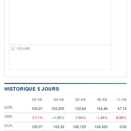
DIVIDENDE
0,00 SEK
-
PROCHAIN
DIVIDENDE
-
ÉLIGIBILITÉ
Non éligible
Boursobank
VOLUME
+ PORTEFEUILLE
+ LISTE
HISTORIQUE 5 JOURS
3 AUGUST
4 AUGUST
5 AUGUST
6 AUGUST
11 JUN
03-08
04-08
05-08
06-08
11-06
DER.
100,01
103,205
102,64
102,46
47,74
VAR.
-0,11%
+1,92%
-1,94%
-1,48%
-8,89%
OUV.
100,37
102,33
106,125
104,325
0,00