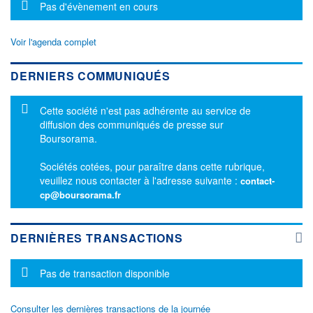
Message d'information
Pas d'évènement en cours
Voir l'agenda complet
DERNIERS COMMUNIQUÉS
Message d'information
Cette société n'est pas adhérente au service de
diffusion des communiqués de presse sur
Boursorama.
Sociétés cotées, pour paraître dans cette rubrique,
veuillez nous contacter à l'adresse suivante :
contact-
cp@boursorama.fr
DERNIÈRES TRANSACTIONS
Message d'information
Pas de transaction disponible
Consulter les dernières transactions de la journée