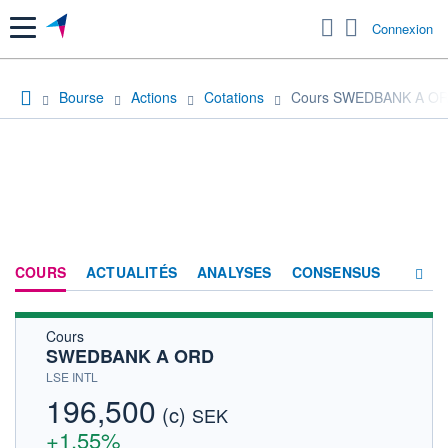
Menu
Connexion
Bourse
Actions
Cotations
Cours SWEDBANK A O
COURS
ACTUALITÉS
ANALYSES
CONSENSUS
Cours
SOCIÉTÉ
SWEDBANK A ORD
HISTORIQUE
LSE INTL
196,500
(c)
ACTIONNAIRES
SEK
+1,55%