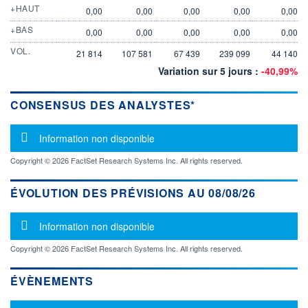
+HAUT
0,00
0,00
0,00
0,00
0,00
+BAS
0,00
0,00
0,00
0,00
0,00
VOL.
21 814
107 581
67 439
239 099
44 140
Variation sur 5 jours :
-40,99%
CONSENSUS DES ANALYSTES*
Message d'information
Information non disponible
Copyright © 2026 FactSet Research Systems Inc. All rights reserved.
ÉVOLUTION DES PRÉVISIONS AU 08/08/26
Message d'information
Information non disponible
Copyright © 2026 FactSet Research Systems Inc. All rights reserved.
ÉVÈNEMENTS