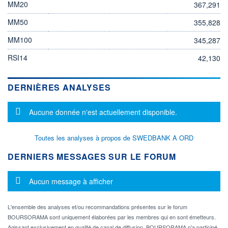
MM20
367,291
MM50
355,828
MM100
345,287
RSI14
42,130
DERNIÈRES ANALYSES
Message d'information
Aucune donnée n'est actuellement disponible.
Toutes les analyses à propos de SWEDBANK A ORD
DERNIERS MESSAGES SUR LE FORUM
Message d'information
Aucun message à afficher
L'ensemble des analyses et/ou recommandations présentes sur le forum
BOURSORAMA sont uniquement élaborées par les membres qui en sont émetteurs.
Agissant exclusivement en qualité de canal de diffusion, BOURSORAMA n'a participé