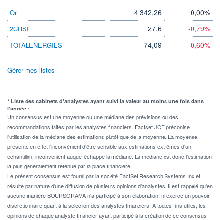
4 342,26
0,00%
Or
27,6
-0,79%
2CRSI
74,09
-0,60%
TOTALENERGIES
Gérer mes listes
* Liste des cabinets d'analystes ayant suivi la valeur au moins une fois dans
l'année :
Un consensus est une moyenne ou une médiane des prévisions ou des
recommandations faites par les analystes financiers. Factset JCF préconise
l'utilisation de la médiane des estimations plutôt que de la moyenne. La moyenne
présente en effet l'inconvénient d'être sensible aux estimations extrêmes d'un
échantillon, inconvénient auquel échappe la médiane. La médiane est donc l'estimation
la plus généralement retenue par la place financière.
Le présent consensus est fourni par la société FactSet Research Systems Inc et
résulte par nature d'une diffusion de plusieurs opinions d'analystes. Il est rappelé qu'en
aucune manière BOURSORAMA n'a participé à son élaboration, ni exercé un pouvoir
discrétionnaire quant à la sélection des analystes financiers. A toutes fins utiles, les
opinions de chaque analyste financier ayant participé à la création de ce consensus