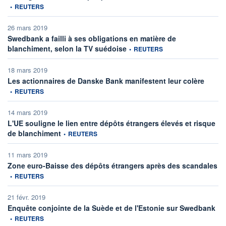
•
REUTERS
26 mars 2019
Swedbank a failli à ses obligations en matière de
information fournie par
blanchiment, selon la TV suédoise
•
REUTERS
18 mars 2019
informat
Les actionnaires de Danske Bank manifestent leur colère
•
REUTERS
14 mars 2019
L'UE souligne le lien entre dépôts étrangers élevés et risque
information fournie par
de blanchiment
•
REUTERS
11 mars 2019
inf
Zone euro-Baisse des dépôts étrangers après des scandales
•
REUTERS
21 févr. 2019
info
Enquête conjointe de la Suède et de l'Estonie sur Swedbank
•
REUTERS