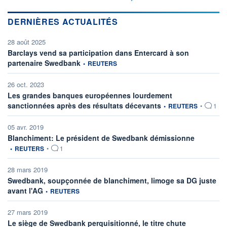
DERNIÈRES ACTUALITÉS
28 août 2025
Barclays vend sa participation dans Entercard à son
information fournie par
partenaire Swedbank
•
REUTERS
26 oct. 2023
Les grandes banques européennes lourdement
information fournie par
sanctionnées après des résultats décevants
•
REUTERS
•
1
05 avr. 2019
information 
Blanchiment: Le président de Swedbank démissionne
•
REUTERS
•
1
28 mars 2019
Swedbank, soupçonnée de blanchiment, limoge sa DG juste
information fournie par
avant l'AG
•
REUTERS
27 mars 2019
information fou
Le siège de Swedbank perquisitionné, le titre chute