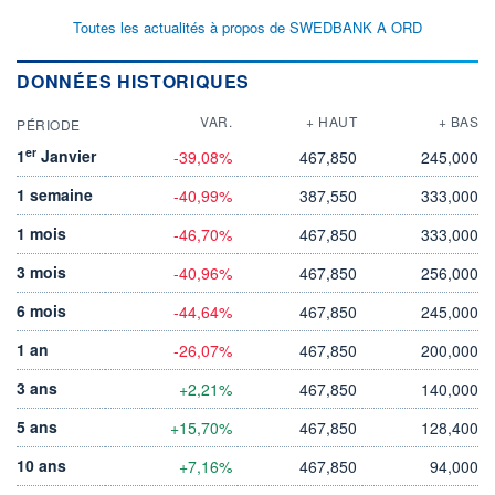
Toutes les actualités à propos de SWEDBANK A ORD
DONNÉES HISTORIQUES
VAR.
+ HAUT
+ BAS
PÉRIODE
er
1
Janvier
-39,08%
467,850
245,000
1 semaine
-40,99%
387,550
333,000
1 mois
-46,70%
467,850
333,000
3 mois
-40,96%
467,850
256,000
6 mois
-44,64%
467,850
245,000
1 an
-26,07%
467,850
200,000
3 ans
+2,21%
467,850
140,000
5 ans
+15,70%
467,850
128,400
10 ans
+7,16%
467,850
94,000