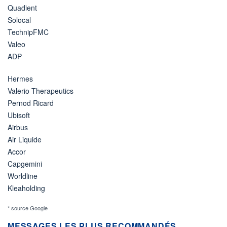
Quadient
Solocal
TechnipFMC
Valeo
ADP
Hermes
Valerio Therapeutics
Pernod Ricard
Ubisoft
Airbus
Air Liquide
Accor
Capgemini
Worldline
Kleaholding
* source Google
MESSAGES LES PLUS RECOMMANDÉS