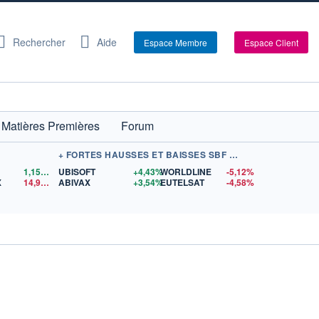
Rechercher
Aide
Espace Membre
Espace Client
Matières Premières
Forum
+ FORTES HAUSSES ET BAISSES SBF 120
1,1559
$US
UBISOFT
+4,43%
WORLDLINE
-5,12%
X
14,90
$US
ABIVAX
+3,54%
EUTELSAT
-4,58%