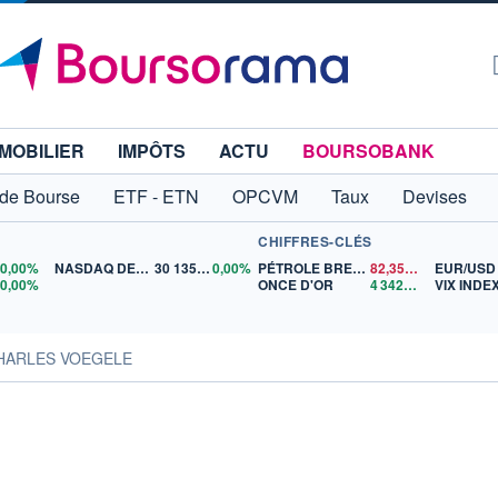
MOBILIER
IMPÔTS
ACTU
BOURSOBANK
 de Bourse
ETF - ETN
OPCVM
Taux
Devises
CHIFFRES-CLÉS
0
0,00%
NASDAQ DEC26
30 135,00
0,00%
PÉTROLE BRENT
82,35
$US
EUR/USD
5
0,00%
ONCE D'OR
4 342,26
$US
VIX INDE
CHARLES VOEGELE