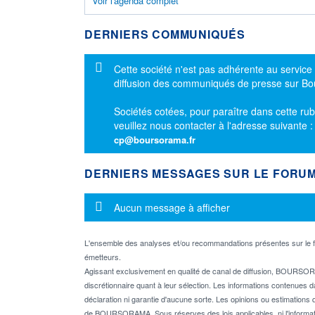
Voir l'agenda complet
DERNIERS COMMUNIQUÉS
Message d'information
Cette société n'est pas adhérente au service
diffusion des communiqués de presse sur B
Sociétés cotées, pour paraître dans cette rub
veuillez nous contacter à l'adresse suivante 
cp@boursorama.fr
DERNIERS MESSAGES SUR LE FORU
Message d'information
Aucun message à afficher
L'ensemble des analyses et/ou recommandations présentes sur l
émetteurs.
Agissant exclusivement en qualité de canal de diffusion, BOURSORA
discrétionnaire quant à leur sélection. Les informations contenues 
déclaration ni garantie d'aucune sorte. Les opinions ou estimations q
de BOURSORAMA. Sous réserves des lois applicables, ni l'informati