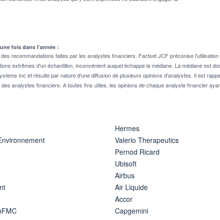
 une fois dans l'année :
 recommandations faites par les analystes financiers. Factset JCF préconise l'utilisation 
tions extrêmes d'un échantillon, inconvénient auquel échappe la médiane. La médiane est donc
stems Inc et résulte par nature d'une diffusion de plusieurs opinions d'analystes. Il est 
n des analystes financiers. A toutes fins utiles, les opinions de chaque analyste financier aya
Hermes
 Environnement
Valerio Therapeutics
Pernod Ricard
Ubisoft
Airbus
nt
Air Liquide
Accor
ipFMC
Capgemini