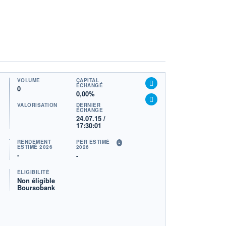
VOLUME
CAPITAL
ÉCHANGÉ
0
0,00%
VALORISATION
DERNIER
ÉCHANGE
24.07.15 /
17:30:01
RENDEMENT
PER ESTIMÉ
ESTIMÉ 2026
2026
-
-
ÉLIGIBILITÉ
Non éligible
Boursobank