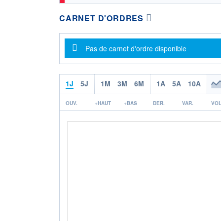
CARNET D'ORDRES
Message d'information
Pas de carnet d'ordre disponible
1J
5J
1M
3M
6M
1A
5A
10A
OUV.
+HAUT
+BAS
DER.
VAR.
VOL