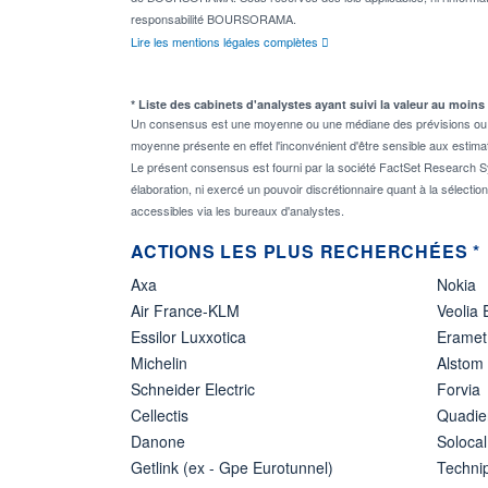
responsabilité BOURSORAMA.
Lire les mentions légales complètes
* Liste des cabinets d'analystes ayant suivi la valeur au moins
Un consensus est une moyenne ou une médiane des prévisions ou des
moyenne présente en effet l'inconvénient d'être sensible aux estima
Le présent consensus est fourni par la société FactSet Research Sy
élaboration, ni exercé un pouvoir discrétionnaire quant à la sélectio
accessibles via les bureaux d'analystes.
ACTIONS LES PLUS RECHERCHÉES *
Axa
Nokia
Air France-KLM
Veolia
Essilor Luxxotica
Eramet
Michelin
Alstom
Schneider Electric
Forvia
Cellectis
Quadie
Danone
Solocal
Getlink (ex - Gpe Eurotunnel)
Techn