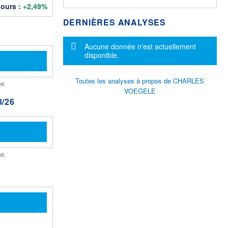
jours :
+2,49%
DERNIÈRES ANALYSES
Message d'information
Aucune donnée n'est actuellement
disponible.
Toutes les analyses à propos de CHARLES
d.
VOEGELE
/26
d.