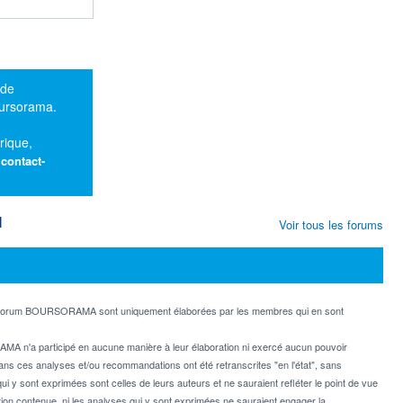
 de
oursorama.
rique,
:
contact-
M
Voir tous les forums
e forum BOURSORAMA sont uniquement élaborées par les membres qui en sont
MA n'a participé en aucune manière à leur élaboration ni exercé aucun pouvoir
dans ces analyses et/ou recommandations ont été retranscrites "en l'état", sans
ui y sont exprimées sont celles de leurs auteurs et ne sauraient refléter le point de vue
on contenue, ni les analyses qui y sont exprimées ne sauraient engager la