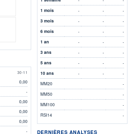
1 mois
-
-
-
3 mois
-
-
-
6 mois
-
-
-
1 an
-
-
-
3 ans
-
-
-
5 ans
-
-
-
30 NOVEMBER
30-11
10 ans
-
-
-
0,00
MM20
-
-
MM50
-
0,00
MM100
-
0,00
RSI14
-
0,00
-
DERNIÈRES ANALYSES