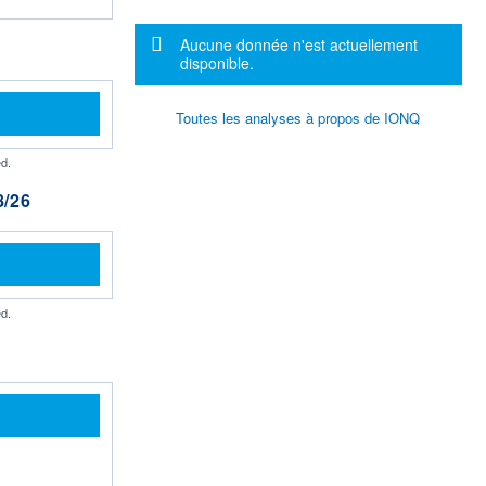
Message d'information
Aucune donnée n'est actuellement
disponible.
Toutes les analyses à propos de IONQ
d.
/26
d.