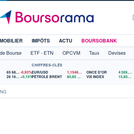
MOBILIER
IMPÔTS
ACTU
BOURSOBANK
 de Bourse
ETF - ETN
OPCVM
Taux
Devises
CHIFFRES-CLÉS
65 683,26
-0,93%
EUR/USD
1,1546
$US
ONCE D'OR
4 269,68
26 165,17
+0,15%
PÉTROLE BRENT
80,85
$US
VIX INDEX
15,85
$U
ONQ