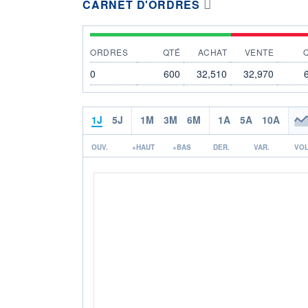
CARNET D'ORDRES
ORDRES
QTÉ
ACHAT
VENTE
0
600
32,510
32,970
1J
5J
1M
3M
6M
1A
5A
10A
OUV.
+HAUT
+BAS
DER.
VAR.
VOL