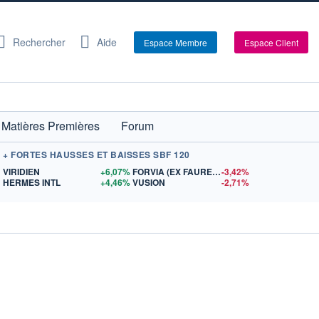
Rechercher
Aide
Espace Membre
Espace Client
Matières Premières
Forum
+ FORTES HAUSSES ET BAISSES SBF 120
$US
VIRIDIEN
+6,07%
FORVIA (EX FAURECIA)
-3,42%
S
HERMES INTL
+4,46%
VUSION
-2,71%