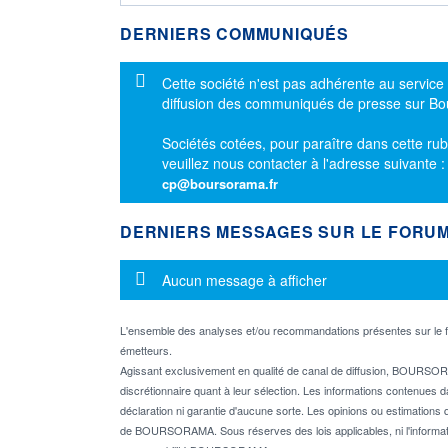
DERNIERS COMMUNIQUÉS
Message d'information
Cette société n'est pas adhérente au service
diffusion des communiqués de presse sur B
Sociétés cotées, pour paraître dans cette rub
veuillez nous contacter à l'adresse suivante 
cp@boursorama.fr
DERNIERS MESSAGES SUR LE FORU
Message d'information
Aucun message à afficher
L'ensemble des analyses et/ou recommandations présentes sur l
émetteurs.
Agissant exclusivement en qualité de canal de diffusion, BOURSORA
discrétionnaire quant à leur sélection. Les informations contenues 
déclaration ni garantie d'aucune sorte. Les opinions ou estimations q
de BOURSORAMA. Sous réserves des lois applicables, ni l'informati