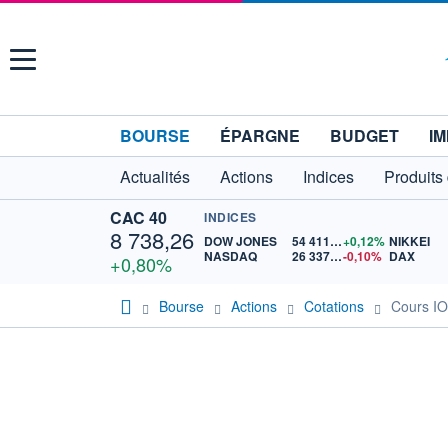
Menu
BOURSE
ÉPARGNE
BUDGET
IM
Actualités
Actions
Indices
Produits
CAC 40
INDICES
8 738,26
DOW JONES
54 411,75
+0,12%
NIKKEI
NASDAQ
26 337,05
-0,10%
DAX
+0,80%
Bourse
Actions
Cotations
Cours I