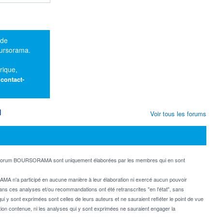
 de
oursorama.
rique,
:
contact-
M
Voir tous les forums
e forum BOURSORAMA sont uniquement élaborées par les membres qui en sont
MA n'a participé en aucune manière à leur élaboration ni exercé aucun pouvoir
dans ces analyses et/ou recommandations ont été retranscrites "en l'état", sans
ui y sont exprimées sont celles de leurs auteurs et ne sauraient refléter le point de vue
on contenue, ni les analyses qui y sont exprimées ne sauraient engager la