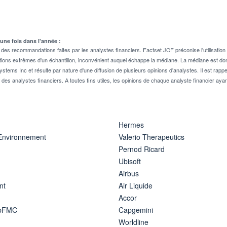
 une fois dans l'année :
 recommandations faites par les analystes financiers. Factset JCF préconise l'utilisation 
tions extrêmes d'un échantillon, inconvénient auquel échappe la médiane. La médiane est donc
stems Inc et résulte par nature d'une diffusion de plusieurs opinions d'analystes. Il est 
n des analystes financiers. A toutes fins utiles, les opinions de chaque analyste financier aya
Hermes
 Environnement
Valerio Therapeutics
Pernod Ricard
Ubisoft
Airbus
nt
Air Liquide
Accor
ipFMC
Capgemini
Worldline