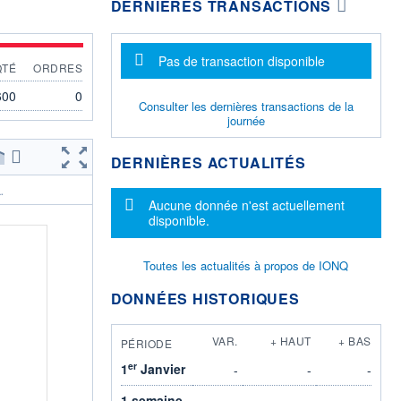
DERNIÈRES TRANSACTIONS
Message d'information
Pas de transaction disponible
QTÉ
ORDRES
600
0
Consulter les dernières transactions de la
journée
DERNIÈRES ACTUALITÉS
.
Message d'information
Aucune donnée n'est actuellement
disponible.
Toutes les actualités à propos de IONQ
DONNÉES HISTORIQUES
VAR.
+ HAUT
+ BAS
PÉRIODE
er
1
Janvier
-
-
-
1 semaine
-
-
-