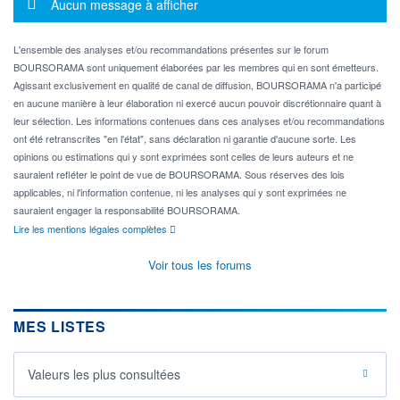
Message d'information
Aucun message à afficher
L'ensemble des analyses et/ou recommandations présentes sur le forum
BOURSORAMA sont uniquement élaborées par les membres qui en sont émetteurs.
Agissant exclusivement en qualité de canal de diffusion, BOURSORAMA n'a participé
en aucune manière à leur élaboration ni exercé aucun pouvoir discrétionnaire quant à
leur sélection. Les informations contenues dans ces analyses et/ou recommandations
ont été retranscrites "en l'état", sans déclaration ni garantie d'aucune sorte. Les
opinions ou estimations qui y sont exprimées sont celles de leurs auteurs et ne
sauraient refléter le point de vue de BOURSORAMA. Sous réserves des lois
applicables, ni l'information contenue, ni les analyses qui y sont exprimées ne
sauraient engager la responsabilité BOURSORAMA.
Lire les mentions légales complètes
Voir tous les forums
MES LISTES
Valeurs les plus consultées