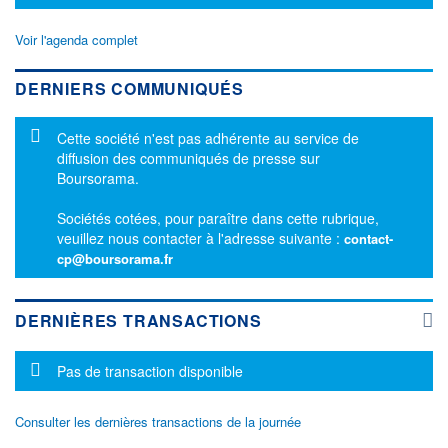
Voir l'agenda complet
DERNIERS COMMUNIQUÉS
Message d'information
Cette société n'est pas adhérente au service de
diffusion des communiqués de presse sur
Boursorama.
Sociétés cotées, pour paraître dans cette rubrique,
veuillez nous contacter à l'adresse suivante :
contact-
cp@boursorama.fr
DERNIÈRES TRANSACTIONS
Message d'information
Pas de transaction disponible
Consulter les dernières transactions de la journée