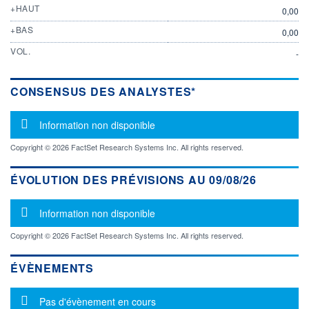
+HAUT
0,00
+BAS
0,00
VOL.
-
CONSENSUS DES ANALYSTES*
Message d'information
Information non disponible
Copyright © 2026 FactSet Research Systems Inc. All rights reserved.
ÉVOLUTION DES PRÉVISIONS AU 09/08/26
Message d'information
Information non disponible
Copyright © 2026 FactSet Research Systems Inc. All rights reserved.
ÉVÈNEMENTS
Message d'information
Pas d'évènement en cours