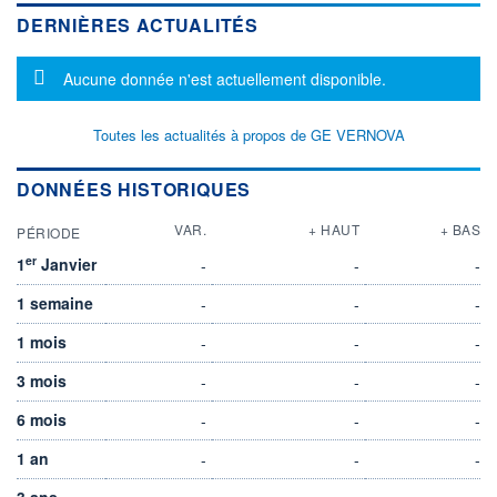
DERNIÈRES ACTUALITÉS
Message d'information
Aucune donnée n'est actuellement disponible.
Toutes les actualités à propos de GE VERNOVA
DONNÉES HISTORIQUES
VAR.
+ HAUT
+ BAS
PÉRIODE
er
1
Janvier
-
-
-
1 semaine
-
-
-
1 mois
-
-
-
3 mois
-
-
-
6 mois
-
-
-
1 an
-
-
-
3 ans