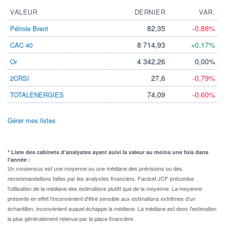
VALEUR
DERNIER
VAR.
82,35
-0,88%
Pétrole Brent
8 714,93
+0,17%
CAC 40
4 342,26
0,00%
Or
27,6
-0,79%
2CRSI
74,09
-0,60%
TOTALENERGIES
Gérer mes listes
* Liste des cabinets d'analystes ayant suivi la valeur au moins une fois dans
l'année :
Un consensus est une moyenne ou une médiane des prévisions ou des
recommandations faites par les analystes financiers. Factset JCF préconise
l'utilisation de la médiane des estimations plutôt que de la moyenne. La moyenne
présente en effet l'inconvénient d'être sensible aux estimations extrêmes d'un
échantillon, inconvénient auquel échappe la médiane. La médiane est donc l'estimation
la plus généralement retenue par la place financière.