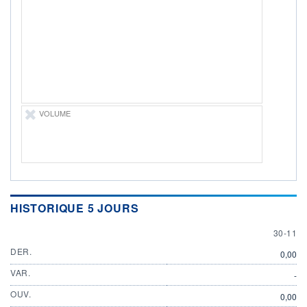
DIVIDENDE
0,00 CHF
-
PROCHAIN
DIVIDENDE
-
ÉLIGIBILITÉ
Non éligible
Boursobank
VOLUME
+ PORTEFEUILLE
+ LISTE
HISTORIQUE 5 JOURS
30 NOV
30-11
DER.
0,00
VAR.
-
OUV.
0,00