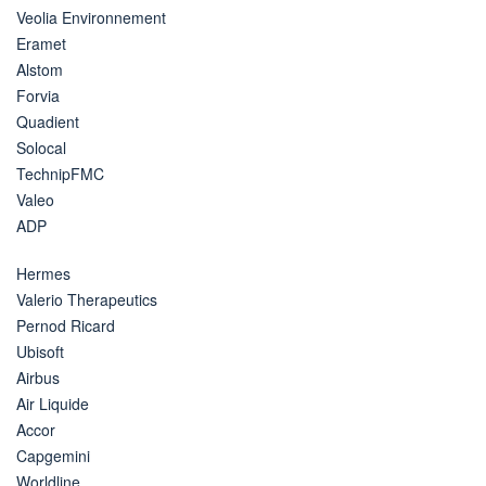
Veolia Environnement
Eramet
Alstom
Forvia
Quadient
Solocal
TechnipFMC
Valeo
ADP
Hermes
Valerio Therapeutics
Pernod Ricard
Ubisoft
Airbus
Air Liquide
Accor
Capgemini
Worldline