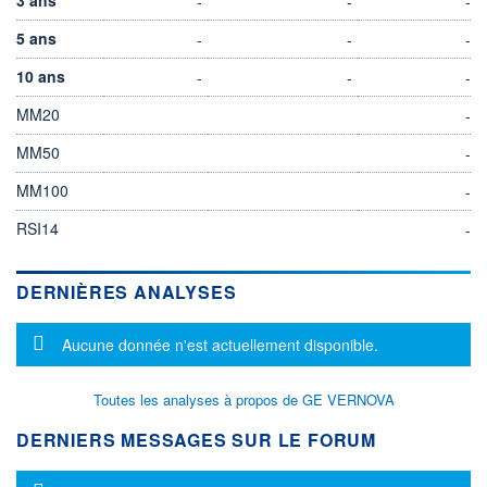
-
-
-
5 ans
-
-
-
10 ans
-
-
-
MM20
-
MM50
-
MM100
-
RSI14
-
DERNIÈRES ANALYSES
Message d'information
Aucune donnée n'est actuellement disponible.
Toutes les analyses à propos de GE VERNOVA
DERNIERS MESSAGES SUR LE FORUM