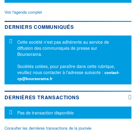
Voir l'agenda complet
DERNIERS COMMUNIQUÉS
Message d'information
Cette société n'est pas adhérente au service de
diffusion des communiqués de presse sur
Boursorama.
Sociétés cotées, pour paraître dans cette rubrique,
veuillez nous contacter à l'adresse suivante :
contact-
cp@boursorama.fr
DERNIÈRES TRANSACTIONS
Message d'information
Pas de transaction disponible
Consulter les dernières transactions de la journée