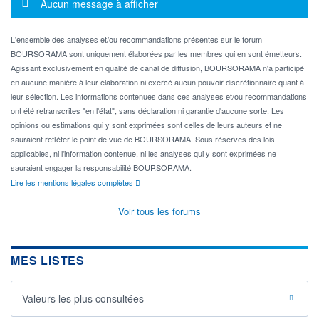
Message d'information
Aucun message à afficher
L'ensemble des analyses et/ou recommandations présentes sur le forum
BOURSORAMA sont uniquement élaborées par les membres qui en sont émetteurs.
Agissant exclusivement en qualité de canal de diffusion, BOURSORAMA n'a participé
en aucune manière à leur élaboration ni exercé aucun pouvoir discrétionnaire quant à
leur sélection. Les informations contenues dans ces analyses et/ou recommandations
ont été retranscrites "en l'état", sans déclaration ni garantie d'aucune sorte. Les
opinions ou estimations qui y sont exprimées sont celles de leurs auteurs et ne
sauraient refléter le point de vue de BOURSORAMA. Sous réserves des lois
applicables, ni l'information contenue, ni les analyses qui y sont exprimées ne
sauraient engager la responsabilité BOURSORAMA.
Lire les mentions légales complètes
Voir tous les forums
MES LISTES
Valeurs les plus consultées