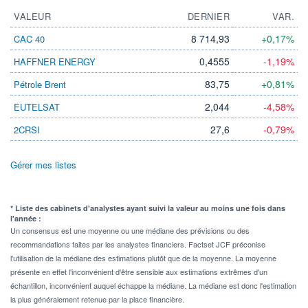
VALEUR
DERNIER
VAR.
8 714,93
+0,17%
CAC 40
0,4555
-1,19%
HAFFNER ENERGY
83,75
+0,81%
Pétrole Brent
2,044
-4,58%
EUTELSAT
27,6
-0,79%
2CRSI
Gérer mes listes
* Liste des cabinets d'analystes ayant suivi la valeur au moins une fois dans
l'année :
Un consensus est une moyenne ou une médiane des prévisions ou des
recommandations faites par les analystes financiers. Factset JCF préconise
l'utilisation de la médiane des estimations plutôt que de la moyenne. La moyenne
présente en effet l'inconvénient d'être sensible aux estimations extrêmes d'un
échantillon, inconvénient auquel échappe la médiane. La médiane est donc l'estimation
la plus généralement retenue par la place financière.