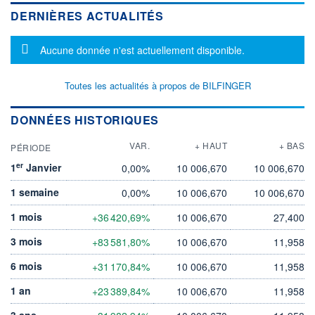
DERNIÈRES ACTUALITÉS
Message d'information
Aucune donnée n'est actuellement disponible.
Toutes les actualités à propos de BILFINGER
DONNÉES HISTORIQUES
VAR.
+ HAUT
+ BAS
PÉRIODE
er
1
Janvier
0,00%
10 006,670
10 006,670
1 semaine
0,00%
10 006,670
10 006,670
1 mois
+36 420,69%
10 006,670
27,400
3 mois
+83 581,80%
10 006,670
11,958
6 mois
+31 170,84%
10 006,670
11,958
1 an
+23 389,84%
10 006,670
11,958
3 ans