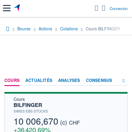
Menu
Connexion
Bourse
Actions
Cotations
Cours BILFINGER
COURS
ACTUALITÉS
ANALYSES
CONSENSUS
Cours
SOCIÉTÉ
BILFINGER
HISTORIQUE
SWISS EBS STOCKS
10 006,670
(c)
ACTIONNAIRES
CHF
+36 420,69%