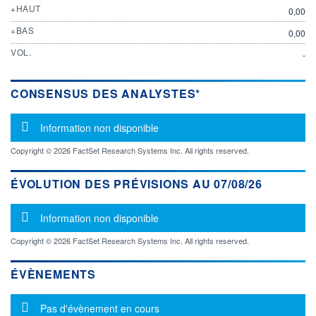
+HAUT
0,00
+BAS
0,00
VOL.
-
CONSENSUS DES ANALYSTES*
Message d'information
Information non disponible
Copyright © 2026 FactSet Research Systems Inc. All rights reserved.
ÉVOLUTION DES PRÉVISIONS AU 07/08/26
Message d'information
Information non disponible
Copyright © 2026 FactSet Research Systems Inc. All rights reserved.
ÉVÈNEMENTS
Message d'information
Pas d'évènement en cours