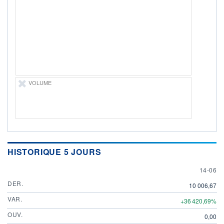
DIVIDENDE
0,00 CHF
-
PROCHAIN
DIVIDENDE
-
ÉLIGIBILITÉ
Non éligible
Boursobank
VOLUME
+ PORTEFEUILLE
+ LISTE
HISTORIQUE 5 JOURS
14 JUN
14-06
DER.
10 006,67
VAR.
+36 420,69%
OUV.
0,00