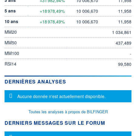
+31 982,94%
10 006,670
11,958
5 ans
+18 978,49%
10 006,670
11,958
10 ans
+18 978,49%
10 006,670
11,958
MM20
1 034,861
MM50
437,489
MM100
-
RSI14
99,580
DERNIÈRES ANALYSES
Message d'information
Aucune donnée n'est actuellement disponible.
Toutes les analyses à propos de BILFINGER
DERNIERS MESSAGES SUR LE FORUM