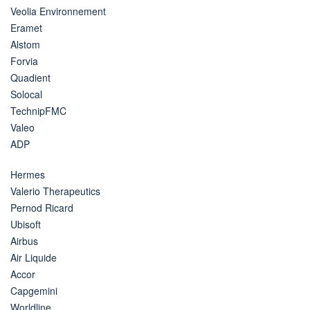
Veolia Environnement
Eramet
Alstom
Forvia
Quadient
Solocal
TechnipFMC
Valeo
ADP
Hermes
Valerio Therapeutics
Pernod Ricard
Ubisoft
Airbus
Air Liquide
Accor
Capgemini
Worldline