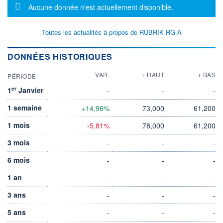
Message d'information
Aucune donnée n'est actuellement disponible.
Toutes les actualités à propos de RUBRIK RG-A
DONNÉES HISTORIQUES
VAR.
+ HAUT
+ BAS
PÉRIODE
er
1
Janvier
-
-
-
1 semaine
+14,96%
73,000
61,200
1 mois
-5,81%
78,000
61,200
3 mois
-
-
-
6 mois
-
-
-
1 an
-
-
-
3 ans
-
-
-
5 ans
-
-
-