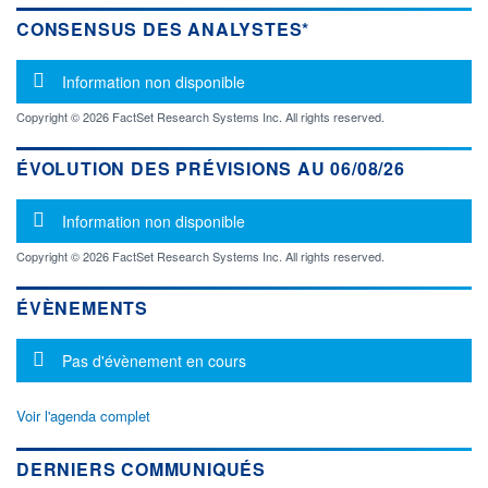
CONSENSUS DES ANALYSTES*
Message d'information
Information non disponible
Copyright © 2026 FactSet Research Systems Inc. All rights reserved.
ÉVOLUTION DES PRÉVISIONS AU 06/08/26
Message d'information
Information non disponible
Copyright © 2026 FactSet Research Systems Inc. All rights reserved.
ÉVÈNEMENTS
Message d'information
Pas d'évènement en cours
Voir l'agenda complet
DERNIERS COMMUNIQUÉS