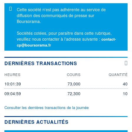
Message d'information
Cette société n'est pas adhérente au service de
diffusion des communiqués de presse sur
Boursorama.
Sociétés cotées, pour paraître dans cette rubrique,
veuillez nous contacter à l'adresse suivante :
contact-
cp@boursorama.fr
DERNIÈRES TRANSACTIONS
HEURES
COURS
QUANTITÉ
10:01:39
73,000
40
09:04:59
72,300
10
Consulter les dernières transactions de la journée
DERNIÈRES ACTUALITÉS