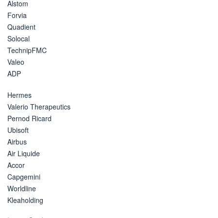
Alstom
Forvia
Quadient
Solocal
TechnipFMC
Valeo
ADP
Hermes
Valerio Therapeutics
Pernod Ricard
Ubisoft
Airbus
Air Liquide
Accor
Capgemini
Worldline
Kleaholding