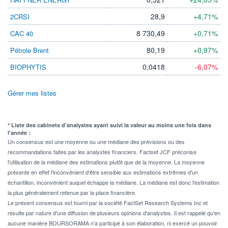
28,9
+4,71%
2CRSI
8 730,49
+0,71%
CAC 40
80,19
+0,97%
Pétrole Brent
0,0418
-6,07%
BIOPHYTIS
Gérer mes listes
* Liste des cabinets d'analystes ayant suivi la valeur au moins une fois dans
l'année :
Un consensus est une moyenne ou une médiane des prévisions ou des
recommandations faites par les analystes financiers. Factset JCF préconise
l'utilisation de la médiane des estimations plutôt que de la moyenne. La moyenne
présente en effet l'inconvénient d'être sensible aux estimations extrêmes d'un
échantillon, inconvénient auquel échappe la médiane. La médiane est donc l'estimation
la plus généralement retenue par la place financière.
Le présent consensus est fourni par la société FactSet Research Systems Inc et
résulte par nature d'une diffusion de plusieurs opinions d'analystes. Il est rappelé qu'en
aucune manière BOURSORAMA n'a participé à son élaboration, ni exercé un pouvoir