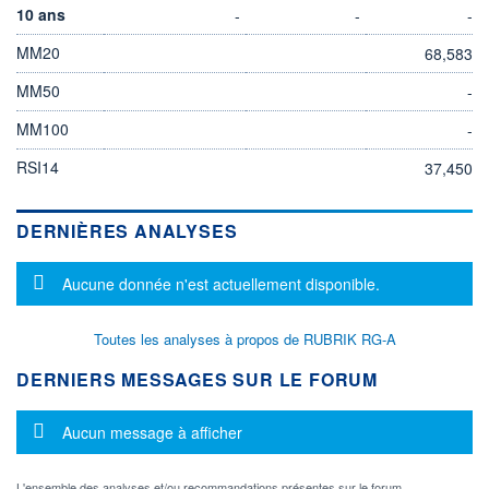
10 ans
-
-
-
MM20
68,583
MM50
-
MM100
-
RSI14
37,450
DERNIÈRES ANALYSES
Message d'information
Aucune donnée n'est actuellement disponible.
Toutes les analyses à propos de RUBRIK RG-A
DERNIERS MESSAGES SUR LE FORUM
Message d'information
Aucun message à afficher
L'ensemble des analyses et/ou recommandations présentes sur le forum