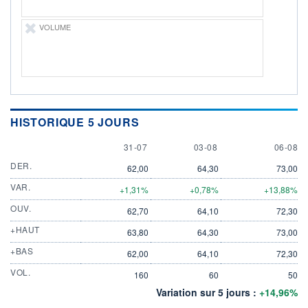
VOLUME
HISTORIQUE 5 JOURS
31 JULY
3 AUGUST
6 AUGU
31-07
03-08
06-08
DER.
62,00
64,30
73,00
VAR.
+1,31%
+0,78%
+13,88%
OUV.
62,70
64,10
72,30
+HAUT
63,80
64,30
73,00
+BAS
62,00
64,10
72,30
VOL.
160
60
50
Variation sur 5 jours :
+14,96%