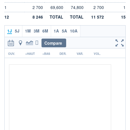
LIMITE À LA
LIMITE À LA
1
2 700
69,600
74,800
2 700
1
BAISSE
HAUSSE
0,000
0,000
12
8 246
TOTAL
TOTAL
11 572
15
RENDEMENT
PER ESTIMÉ
ESTIMÉ 2026
2026
-
-
1J
5J
1M
3M
6M
1A
5A
10A
DERNIER
DATE
Compare
DIVIDENDE
DERNIER
DIVIDENDE
0,00 EUR
-
r
OUV.
+HAUT
+BAS
DER.
VAR.
VOL.
PROCHAIN
DIVIDENDE
-
ÉLIGIBILITÉ
Non éligible
Boursobank
+ PORTEFEUILLE
+ LISTE