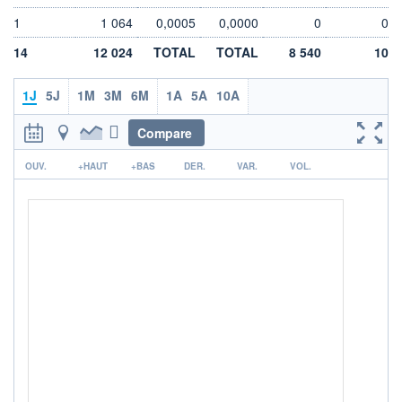
DIVIDENDE
0,00 EUR
-
1
1 064
0,0005
0,0000
0
0
PROCHAIN
14
12 024
TOTAL
TOTAL
8 540
10
DIVIDENDE
-
1J
5J
1M
3M
6M
1A
5A
10A
ÉLIGIBILITÉ
Non éligible
Boursobank
Compare
r
+ PORTEFEUILLE
+ LISTE
OUV.
+HAUT
+BAS
DER.
VAR.
VOL.