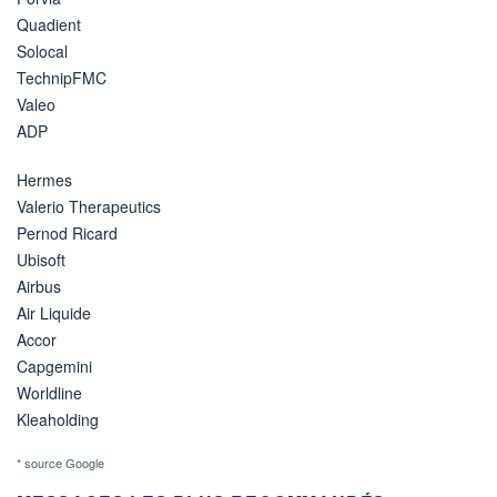
Quadient
Solocal
TechnipFMC
Valeo
ADP
Hermes
Valerio Therapeutics
Pernod Ricard
Ubisoft
Airbus
Air Liquide
Accor
Capgemini
Worldline
Kleaholding
* source Google