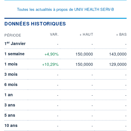
Toutes les actualités à propos de UNIV HEALTH SERV-B
DONNÉES HISTORIQUES
VAR.
+ HAUT
+ BAS
PÉRIODE
er
1
Janvier
-
-
-
1 semaine
+4,90%
150,0000
143,0000
1 mois
+10,29%
150,0000
129,0000
3 mois
-
-
-
6 mois
-
-
-
1 an
-
-
-
3 ans
-
-
-
5 ans
-
-
-
10 ans
-
-
-