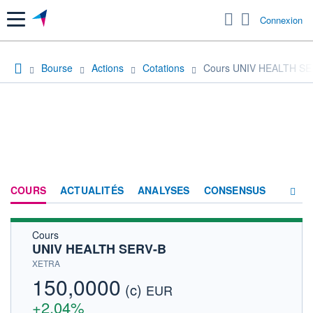
Menu
Connexion
Bourse
Actions
Cotations
Cours UNIV HEALTH SE
COURS
ACTUALITÉS
ANALYSES
CONSENSUS
Cours
SOCIÉTÉ
UNIV HEALTH SERV-B
HISTORIQUE
XETRA
150,0000
(c)
ACTIONNAIRES
EUR
+2,04%