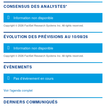
CONSENSUS DES ANALYSTES*
Message d'information
Information non disponible
Copyright © 2026 FactSet Research Systems Inc. All rights reserved.
ÉVOLUTION DES PRÉVISIONS AU 10/08/26
Message d'information
Information non disponible
Copyright © 2026 FactSet Research Systems Inc. All rights reserved.
ÉVÈNEMENTS
Message d'information
Pas d'évènement en cours
Voir l'agenda complet
DERNIERS COMMUNIQUÉS