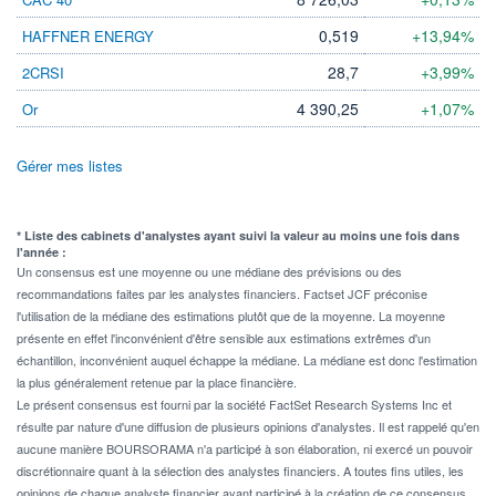
0,519
+13,94%
HAFFNER ENERGY
28,7
+3,99%
2CRSI
4 390,25
+1,07%
Or
Gérer mes listes
* Liste des cabinets d'analystes ayant suivi la valeur au moins une fois dans
l'année :
Un consensus est une moyenne ou une médiane des prévisions ou des
recommandations faites par les analystes financiers. Factset JCF préconise
l'utilisation de la médiane des estimations plutôt que de la moyenne. La moyenne
présente en effet l'inconvénient d'être sensible aux estimations extrêmes d'un
échantillon, inconvénient auquel échappe la médiane. La médiane est donc l'estimation
la plus généralement retenue par la place financière.
Le présent consensus est fourni par la société FactSet Research Systems Inc et
résulte par nature d'une diffusion de plusieurs opinions d'analystes. Il est rappelé qu'en
aucune manière BOURSORAMA n'a participé à son élaboration, ni exercé un pouvoir
discrétionnaire quant à la sélection des analystes financiers. A toutes fins utiles, les
opinions de chaque analyste financier ayant participé à la création de ce consensus