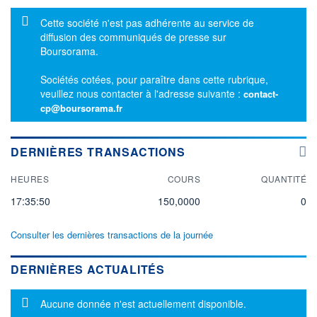
Message d'information
Cette société n'est pas adhérente au service de
diffusion des communiqués de presse sur
Boursorama.
Sociétés cotées, pour paraître dans cette rubrique,
veuillez nous contacter à l'adresse suivante :
contact-
cp@boursorama.fr
DERNIÈRES TRANSACTIONS
HEURES
COURS
QUANTITÉ
17:35:50
150,0000
0
Consulter les dernières transactions de la journée
DERNIÈRES ACTUALITÉS
Message d'information
Aucune donnée n'est actuellement disponible.