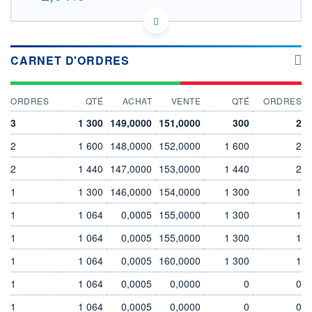
US9139031002 UHS
DONNÉES TEMPS DIFFÉRÉ
Politique d'exécution
CARNET D'ORDRES
Cotation sur les autres places
OUVERTURE
CLÔTURE VEILLE
ORDRES
QTÉ
ACHAT
VENTE
QTÉ
ORDRES
150,0000
147,0000
+ HAUT
+ BAS
3
1 300
149,0000
151,0000
300
2
150,0000
150,0000
2
1 600
148,0000
152,0000
1 600
2
VOLUME
CAPITAL ÉCHANGÉ
0
0,00%
2
1 440
147,0000
153,0000
1 440
2
VALORISATION
DERNIER ÉCHANGE
1
1 300
146,0000
154,0000
1 300
1
7 993 MEUR
10.08.26 / 17:35:50
1
1 064
0,0005
155,0000
1 300
1
LIMITE À LA
LIMITE À LA
BAISSE
HAUSSE
0,0000
0,0000
1
1 064
0,0005
155,0000
1 300
1
RENDEMENT
PER ESTIMÉ
1
1 064
0,0005
160,0000
1 300
1
ESTIMÉ 2026
2026
-
-
1
1 064
0,0005
0,0000
0
0
DERNIER
DATE
1
1 064
0,0005
0,0000
0
0
DIVIDENDE
DERNIER