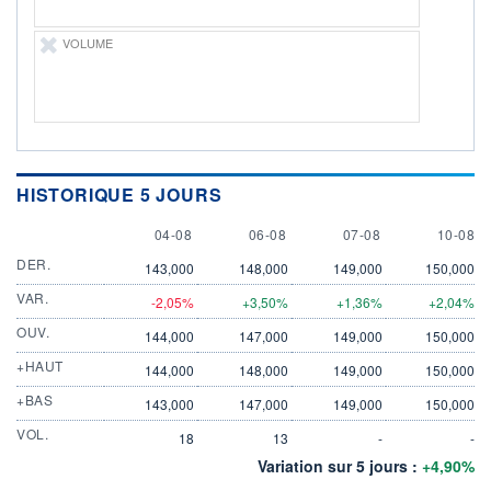
VOLUME
HISTORIQUE 5 JOURS
4 AUGUST
6 AUGUST
7 AUGUST
10 AUG
04-08
06-08
07-08
10-08
DER.
143,000
148,000
149,000
150,000
VAR.
-2,05%
+3,50%
+1,36%
+2,04%
OUV.
144,000
147,000
149,000
150,000
+HAUT
144,000
148,000
149,000
150,000
+BAS
143,000
147,000
149,000
150,000
VOL.
18
13
-
-
Variation sur 5 jours :
+4,90%