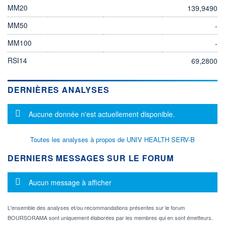
MM20
139,9490
MM50
-
MM100
-
RSI14
69,2800
DERNIÈRES ANALYSES
Message d'information
Aucune donnée n'est actuellement disponible.
Toutes les analyses à propos de UNIV HEALTH SERV-B
DERNIERS MESSAGES SUR LE FORUM
Message d'information
Aucun message à afficher
L'ensemble des analyses et/ou recommandations présentes sur le forum
BOURSORAMA sont uniquement élaborées par les membres qui en sont émetteurs.