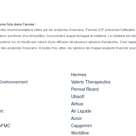
 une fois dans l'année :
 recommandations faites par les analystes financiers. Factset JCF préconise l'utilisation 
tions extrêmes d'un échantillon, inconvénient auquel échappe la médiane. La médiane est donc
stems Inc et résulte par nature d'une diffusion de plusieurs opinions d'analystes. Il est 
n des analystes financiers. A toutes fins utiles, les opinions de chaque analyste financier aya
Hermes
 Environnement
Valerio Therapeutics
Pernod Ricard
Ubisoft
Airbus
nt
Air Liquide
Accor
ipFMC
Capgemini
Worldline