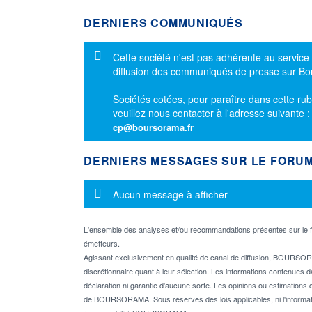
DERNIERS COMMUNIQUÉS
Message d'information
Cette société n'est pas adhérente au service
diffusion des communiqués de presse sur B
Sociétés cotées, pour paraître dans cette rub
veuillez nous contacter à l'adresse suivante 
cp@boursorama.fr
DERNIERS MESSAGES SUR LE FORU
Message d'information
Aucun message à afficher
L'ensemble des analyses et/ou recommandations présentes sur l
émetteurs.
Agissant exclusivement en qualité de canal de diffusion, BOURSORA
discrétionnaire quant à leur sélection. Les informations contenues 
déclaration ni garantie d'aucune sorte. Les opinions ou estimations q
de BOURSORAMA. Sous réserves des lois applicables, ni l'informati