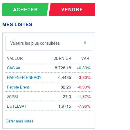
ACHETER
VENDRE
MES LISTES
Valeurs les plus consultées
VALEUR
DERNIER
VAR.
8 728,18
+0,33%
CAC 40
0,4435
-3,80%
HAFFNER ENERGY
82,26
-0,99%
Pétrole Brent
27,3
-1,87%
2CRSI
1,9715
-7,96%
EUTELSAT
Gérer mes listes