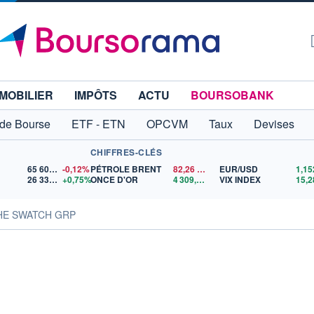
MOBILIER
IMPÔTS
ACTU
BOURSOBANK
 de Bourse
ETF - ETN
OPCVM
Taux
Devises
CHIFFRES-CLÉS
65 606,71
-0,12%
PÉTROLE BRENT
82,26
$US
EUR/USD
26 336,84
+0,75%
ONCE D'OR
4 309,36
$US
VIX INDEX
15,2
THE SWATCH GRP