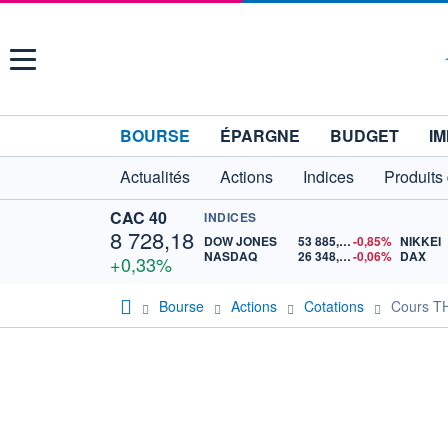
Menu
BOURSE
ÉPARGNE
BUDGET
IM
Actualités
Actions
Indices
Produits
CAC 40
INDICES
8 728,18
DOW JONES
53 885,10
-0,85%
NIKKEI
NASDAQ
26 348,35
-0,06%
DAX
+0,33%
Bourse
Actions
Cotations
Cours 