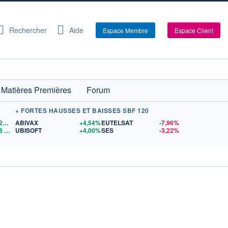
Rechercher
Aide
Espace Membre
Espace Client
Matières Premières
Forum
+ FORTES HAUSSES ET BAISSES SBF 120
1,1528
$US
ABIVAX
+4,54%
EUTELSAT
-7,96%
8
$US
UBISOFT
+4,00%
SES
-3,22%