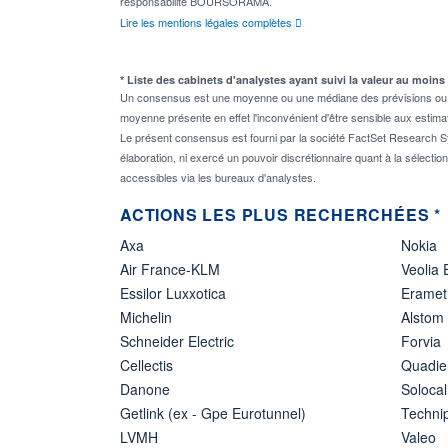
responsabilité BOURSORAMA.
Lire les mentions légales complètes
* Liste des cabinets d'analystes ayant suivi la valeur au moins
Un consensus est une moyenne ou une médiane des prévisions ou des
moyenne présente en effet l'inconvénient d'être sensible aux estima
Le présent consensus est fourni par la société FactSet Research Sy
élaboration, ni exercé un pouvoir discrétionnaire quant à la sélectio
accessibles via les bureaux d'analystes.
ACTIONS LES PLUS RECHERCHÉES *
Axa
Nokia
Air France-KLM
Veolia
Essilor Luxxotica
Eramet
Michelin
Alstom
Schneider Electric
Forvia
Cellectis
Quadie
Danone
Solocal
Getlink (ex - Gpe Eurotunnel)
Techn
LVMH
Valeo