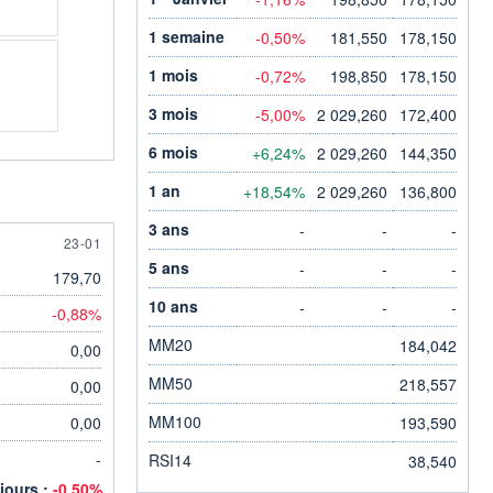
1 semaine
-0,50%
181,550
178,150
1 mois
-0,72%
198,850
178,150
3 mois
-5,00%
2 029,260
172,400
6 mois
+6,24%
2 029,260
144,350
1 an
+18,54%
2 029,260
136,800
3 ans
-
-
-
23 JANUARY
23-01
5 ans
-
-
-
179,70
10 ans
-
-
-
-0,88%
MM20
184,042
0,00
MM50
218,557
0,00
MM100
0,00
193,590
-
RSI14
38,540
 jours :
-0,50%