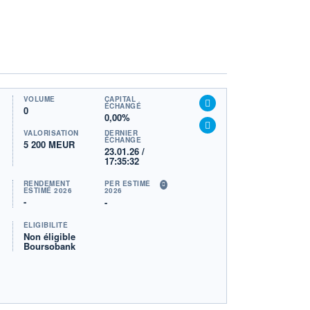
VOLUME
CAPITAL
ÉCHANGÉ
0
0,00%
VALORISATION
DERNIER
ÉCHANGE
5 200 MEUR
23.01.26 /
17:35:32
RENDEMENT
PER ESTIMÉ
ESTIMÉ 2026
2026
-
-
ÉLIGIBILITÉ
Non éligible
Boursobank