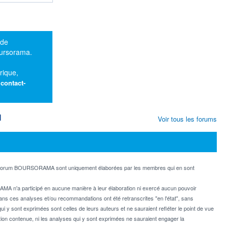
 de
oursorama.
rique,
:
contact-
M
Voir tous les forums
e forum BOURSORAMA sont uniquement élaborées par les membres qui en sont
MA n'a participé en aucune manière à leur élaboration ni exercé aucun pouvoir
dans ces analyses et/ou recommandations ont été retranscrites "en l'état", sans
ui y sont exprimées sont celles de leurs auteurs et ne sauraient refléter le point de vue
on contenue, ni les analyses qui y sont exprimées ne sauraient engager la