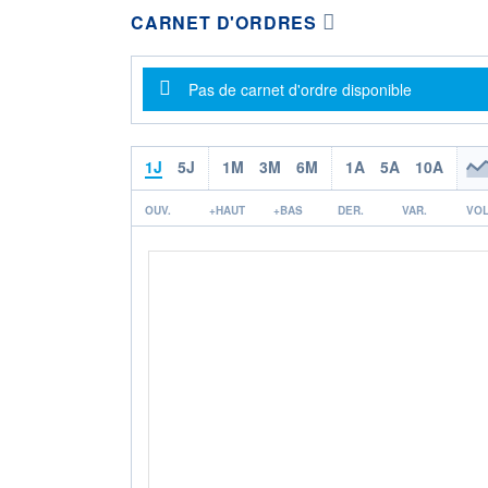
CARNET D'ORDRES
Message d'information
Pas de carnet d'ordre disponible
1J
5J
1M
3M
6M
1A
5A
10A
OUV.
+HAUT
+BAS
DER.
VAR.
VOL