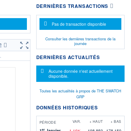
DERNIÈRES TRANSACTIONS
Message d'information
Pas de transaction disponible
Consulter les dernières transactions de la
journée
DERNIÈRES ACTUALITÉS
.
Message d'information
Aucune donnée n'est actuellement
disponible.
Toutes les actualités à propos de THE SWATCH
GRP
DONNÉES HISTORIQUES
VAR.
+ HAUT
+ BAS
PÉRIODE
er
1
Janvier
-1,16%
198,850
178,150