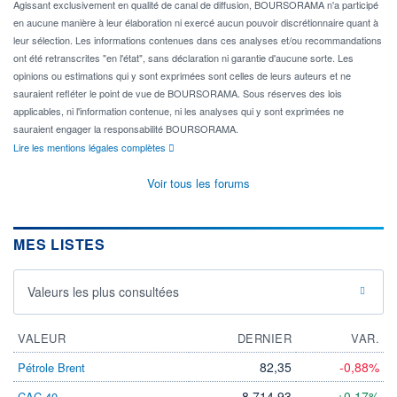
Agissant exclusivement en qualité de canal de diffusion, BOURSORAMA n'a participé
en aucune manière à leur élaboration ni exercé aucun pouvoir discrétionnaire quant à
leur sélection. Les informations contenues dans ces analyses et/ou recommandations
ont été retranscrites "en l'état", sans déclaration ni garantie d'aucune sorte. Les
opinions ou estimations qui y sont exprimées sont celles de leurs auteurs et ne
sauraient refléter le point de vue de BOURSORAMA. Sous réserves des lois
applicables, ni l'information contenue, ni les analyses qui y sont exprimées ne
sauraient engager la responsabilité BOURSORAMA.
Lire les mentions légales complètes
Voir tous les forums
MES LISTES
Valeurs les plus consultées
VALEUR
DERNIER
VAR.
82,35
-0,88%
Pétrole Brent
8 714,93
+0,17%
CAC 40