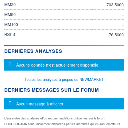
MM20
703,5000
MM50
-
MM100
-
RSI14
76,5600
DERNIÈRES ANALYSES
Message d'information
Aucune donnée n'est actuellement disponible.
Toutes les analyses à propos de NEWMARKET
DERNIERS MESSAGES SUR LE FORUM
Message d'information
Aucun message à afficher
L'ensemble des analyses et/ou recommandations présentes sur le forum
BOURSORAMA sont uniquement élaborées par les membres qui en sont émetteurs.