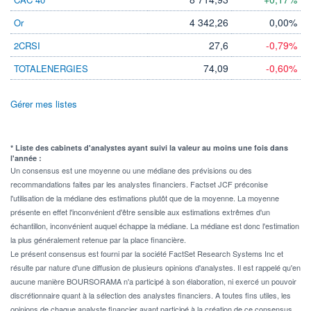
4 342,26
0,00%
Or
27,6
-0,79%
2CRSI
74,09
-0,60%
TOTALENERGIES
Gérer mes listes
* Liste des cabinets d'analystes ayant suivi la valeur au moins une fois dans
l'année :
Un consensus est une moyenne ou une médiane des prévisions ou des
recommandations faites par les analystes financiers. Factset JCF préconise
l'utilisation de la médiane des estimations plutôt que de la moyenne. La moyenne
présente en effet l'inconvénient d'être sensible aux estimations extrêmes d'un
échantillon, inconvénient auquel échappe la médiane. La médiane est donc l'estimation
la plus généralement retenue par la place financière.
Le présent consensus est fourni par la société FactSet Research Systems Inc et
résulte par nature d'une diffusion de plusieurs opinions d'analystes. Il est rappelé qu'en
aucune manière BOURSORAMA n'a participé à son élaboration, ni exercé un pouvoir
discrétionnaire quant à la sélection des analystes financiers. A toutes fins utiles, les
opinions de chaque analyste financier ayant participé à la création de ce consensus