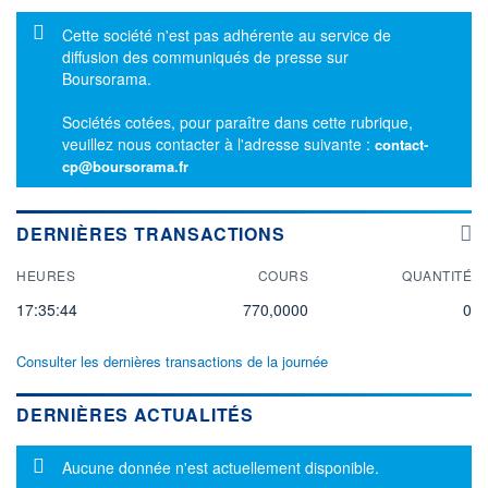
Message d'information
Cette société n'est pas adhérente au service de
diffusion des communiqués de presse sur
Boursorama.
Sociétés cotées, pour paraître dans cette rubrique,
veuillez nous contacter à l'adresse suivante :
contact-
cp@boursorama.fr
DERNIÈRES TRANSACTIONS
HEURES
COURS
QUANTITÉ
17:35:44
770,0000
0
Consulter les dernières transactions de la journée
DERNIÈRES ACTUALITÉS
Message d'information
Aucune donnée n'est actuellement disponible.