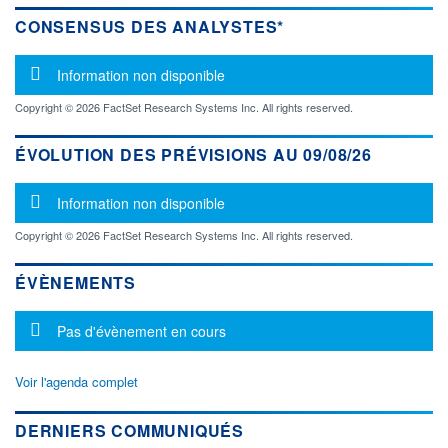
CONSENSUS DES ANALYSTES*
Message d'information
Information non disponible
Copyright © 2026 FactSet Research Systems Inc. All rights reserved.
ÉVOLUTION DES PRÉVISIONS AU 09/08/26
Message d'information
Information non disponible
Copyright © 2026 FactSet Research Systems Inc. All rights reserved.
ÉVÈNEMENTS
Message d'information
Pas d'évènement en cours
Voir l'agenda complet
DERNIERS COMMUNIQUÉS