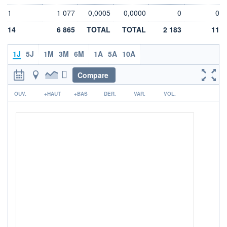
DIVIDENDE
0,00 EUR
-
1
1 077
0,0005
0,0000
0
0
PROCHAIN
14
6 865
TOTAL
TOTAL
2 183
11
DIVIDENDE
-
1J
5J
1M
3M
6M
1A
5A
10A
ÉLIGIBILITÉ
Non éligible
Boursobank
Compare
r
+ PORTEFEUILLE
+ LISTE
OUV.
+HAUT
+BAS
DER.
VAR.
VOL.