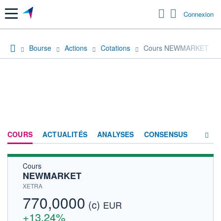
Menu
Connexion
Bourse
Actions
Cotations
Cours NEWMARKET
COURS
ACTUALITÉS
ANALYSES
CONSENSUS
Cours
SOCIÉTÉ
NEWMARKET
HISTORIQUE
XETRA
770,0000
(c)
ACTIONNAIRES
EUR
+13,24%