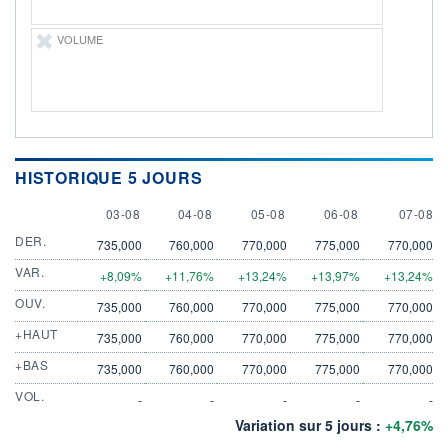
VOLUME
HISTORIQUE 5 JOURS
3 AUGUST
4 AUGUST
5 AUGUST
6 AUGUST
7 AUGU
03-08
04-08
05-08
06-08
07-08
DER.
735,000
760,000
770,000
775,000
770,000
VAR.
+8,09%
+11,76%
+13,24%
+13,97%
+13,24%
OUV.
735,000
760,000
770,000
775,000
770,000
+HAUT
735,000
760,000
770,000
775,000
770,000
+BAS
735,000
760,000
770,000
775,000
770,000
VOL.
-
-
-
-
-
Variation sur 5 jours :
+4,76%