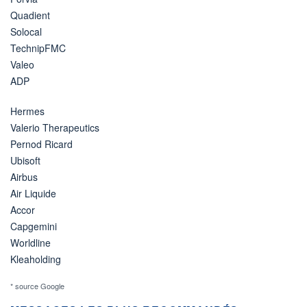
Quadient
Solocal
TechnipFMC
Valeo
ADP
Hermes
Valerio Therapeutics
Pernod Ricard
Ubisoft
Airbus
Air Liquide
Accor
Capgemini
Worldline
Kleaholding
* source Google