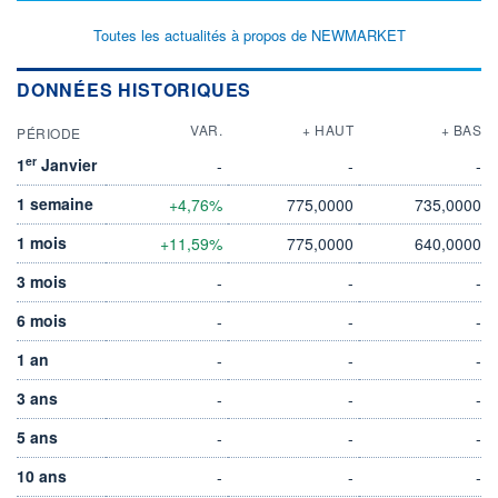
Toutes les actualités à propos de NEWMARKET
DONNÉES HISTORIQUES
VAR.
+ HAUT
+ BAS
PÉRIODE
er
1
Janvier
-
-
-
1 semaine
+4,76%
775,0000
735,0000
1 mois
+11,59%
775,0000
640,0000
3 mois
-
-
-
6 mois
-
-
-
1 an
-
-
-
3 ans
-
-
-
5 ans
-
-
-
10 ans
-
-
-