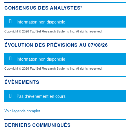
CONSENSUS DES ANALYSTES*
Message d'information
Information non disponible
Copyright © 2026 FactSet Research Systems Inc. All rights reserved.
ÉVOLUTION DES PRÉVISIONS AU 07/08/26
Message d'information
Information non disponible
Copyright © 2026 FactSet Research Systems Inc. All rights reserved.
ÉVÈNEMENTS
Message d'information
Pas d'évènement en cours
Voir l'agenda complet
DERNIERS COMMUNIQUÉS