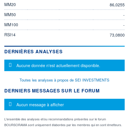
MM20
86,0255
MM50
-
MM100
-
RSI14
73,0800
DERNIÈRES ANALYSES
Message d'information
Aucune donnée n'est actuellement disponible.
Toutes les analyses à propos de SEI INVESTMENTS
DERNIERS MESSAGES SUR LE FORUM
Message d'information
Aucun message à afficher
L'ensemble des analyses et/ou recommandations présentes sur le forum
BOURSORAMA sont uniquement élaborées par les membres qui en sont émetteurs.