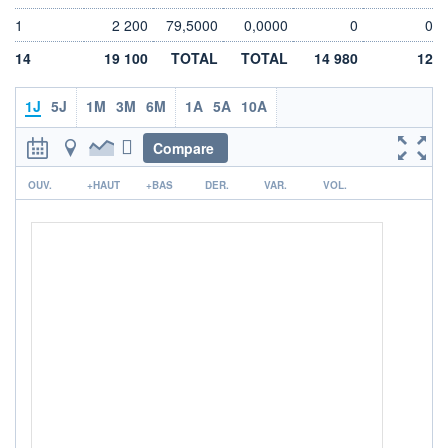
DIVIDENDE
0,00 EUR
-
1
2 200
79,5000
0,0000
0
0
PROCHAIN
14
19 100
TOTAL
TOTAL
14 980
12
DIVIDENDE
-
1J
5J
1M
3M
6M
1A
5A
10A
ÉLIGIBILITÉ
Non éligible
Boursobank
Compare
r
+ PORTEFEUILLE
+ LISTE
OUV.
+HAUT
+BAS
DER.
VAR.
VOL.