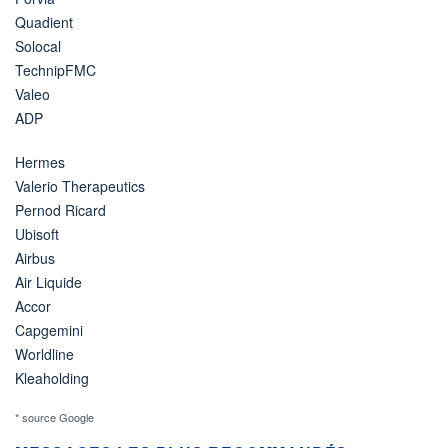
Quadient
Solocal
TechnipFMC
Valeo
ADP
Hermes
Valerio Therapeutics
Pernod Ricard
Ubisoft
Airbus
Air Liquide
Accor
Capgemini
Worldline
Kleaholding
* source Google