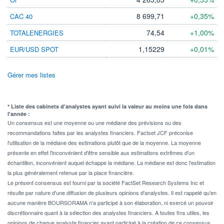
8 699,71
+0,35%
CAC 40
74,54
+1,00%
TOTALENERGIES
1,15229
+0,01%
EUR/USD SPOT
Gérer mes listes
* Liste des cabinets d'analystes ayant suivi la valeur au moins une fois dans
l'année :
Un consensus est une moyenne ou une médiane des prévisions ou des
recommandations faites par les analystes financiers. Factset JCF préconise
l'utilisation de la médiane des estimations plutôt que de la moyenne. La moyenne
présente en effet l'inconvénient d'être sensible aux estimations extrêmes d'un
échantillon, inconvénient auquel échappe la médiane. La médiane est donc l'estimation
la plus généralement retenue par la place financière.
Le présent consensus est fourni par la société FactSet Research Systems Inc et
résulte par nature d'une diffusion de plusieurs opinions d'analystes. Il est rappelé qu'en
aucune manière BOURSORAMA n'a participé à son élaboration, ni exercé un pouvoir
discrétionnaire quant à la sélection des analystes financiers. A toutes fins utiles, les
opinions de chaque analyste financier ayant participé à la création de ce consensus