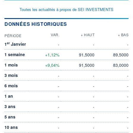
Toutes les actualités à propos de SEI INVESTMENTS
DONNÉES HISTORIQUES
VAR.
+ HAUT
+ BAS
PÉRIODE
er
1
Janvier
-
-
-
1 semaine
+1,12%
91,5000
89,5000
1 mois
+9,04%
91,5000
83,0000
3 mois
-
-
-
6 mois
-
-
-
1 an
-
-
-
3 ans
-
-
-
5 ans
-
-
-
10 ans
-
-
-