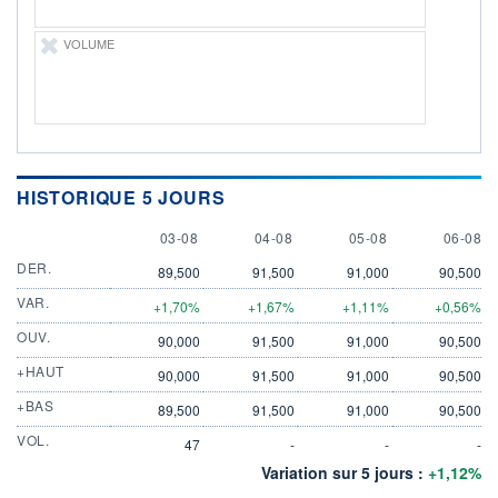
VOLUME
HISTORIQUE 5 JOURS
3 AUGUST
4 AUGUST
5 AUGUST
6 AUGU
03-08
04-08
05-08
06-08
DER.
89,500
91,500
91,000
90,500
VAR.
+1,70%
+1,67%
+1,11%
+0,56%
OUV.
90,000
91,500
91,000
90,500
+HAUT
90,000
91,500
91,000
90,500
+BAS
89,500
91,500
91,000
90,500
VOL.
47
-
-
-
Variation sur 5 jours :
+1,12%