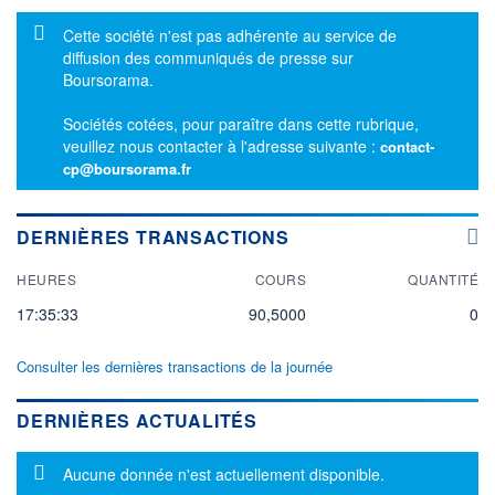
Message d'information
Cette société n'est pas adhérente au service de
diffusion des communiqués de presse sur
Boursorama.
Sociétés cotées, pour paraître dans cette rubrique,
veuillez nous contacter à l'adresse suivante :
contact-
cp@boursorama.fr
DERNIÈRES TRANSACTIONS
HEURES
COURS
QUANTITÉ
17:35:33
90,5000
0
Consulter les dernières transactions de la journée
DERNIÈRES ACTUALITÉS
Message d'information
Aucune donnée n'est actuellement disponible.