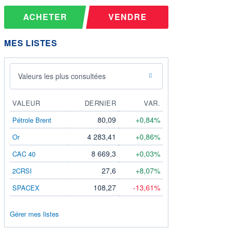
ACHETER
VENDRE
MES LISTES
Valeurs les plus consultées
VALEUR
DERNIER
VAR.
80,09
+0,84%
Pétrole Brent
4 283,41
+0,86%
Or
8 669,3
+0,03%
CAC 40
27,6
+8,07%
2CRSI
108,27
-13,61%
SPACEX
Gérer mes listes