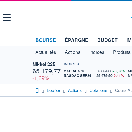
Menu
BOURSE
ÉPARGNE
BUDGET
IM
Actualités
Actions
Indices
Produits
Nikkei 225
INDICES
65 179,77
CAC AUG 26
8 684,00
+0,02%
MI
NASDAQ SEP26
29 479,50
-0,41%
N
-1,69%
Bourse
Actions
Cotations
Cours 