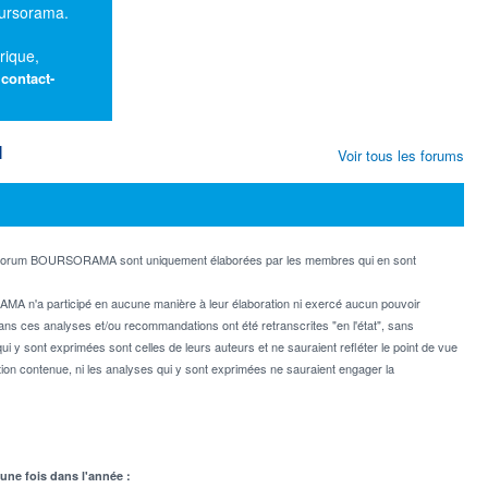
oursorama.
rique,
:
contact-
M
Voir tous les forums
e forum BOURSORAMA sont uniquement élaborées par les membres qui en sont
MA n'a participé en aucune manière à leur élaboration ni exercé aucun pouvoir
dans ces analyses et/ou recommandations ont été retranscrites "en l'état", sans
ui y sont exprimées sont celles de leurs auteurs et ne sauraient refléter le point de vue
on contenue, ni les analyses qui y sont exprimées ne sauraient engager la
 une fois dans l'année :