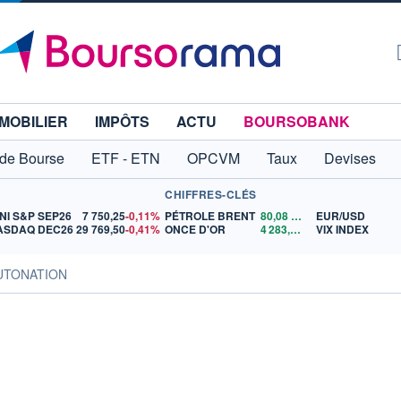
MOBILIER
IMPÔTS
ACTU
BOURSOBANK
 de Bourse
ETF - ETN
OPCVM
Taux
Devises
CHIFFRES-CLÉS
NI S&P SEP26
7 750,25
-0,11%
PÉTROLE BRENT
80,08
$US
EUR/USD
ASDAQ DEC26
29 769,50
-0,41%
ONCE D'OR
4 283,41
$US
VIX INDEX
AUTONATION