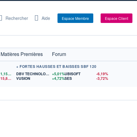
Rechercher
Aide
Espace Membre
Espace Client
Matières Premières
Forum
+ FORTES HAUSSES ET BAISSES SBF 120
1,1558
$US
DBV TECHNOLOGIES
+5,01%
UBISOFT
-6,19%
15,81
$US
VUSION
+4,72%
SES
-3,72%