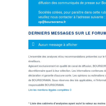
diffusion des communiqués de presse sur B
Sociétés cotées, pour paraître dans cette rub
veuillez nous contacter à l'adresse suivante 
cp@boursorama.fr
DERNIERS MESSAGES SUR LE FORU
Message d'information
Aucun message à afficher
L'ensemble des analyses et/ou recommandations présentes sur l
émetteurs.
Agissant exclusivement en qualité de canal de diffusion, BOURSORA
discrétionnaire quant à leur sélection. Les informations contenues 
déclaration ni garantie d'aucune sorte. Les opinions ou estimations q
de BOURSORAMA. Sous réserves des lois applicables, ni l'informati
responsabilité BOURSORAMA.
Lire les mentions légales complètes
* Liste des cabinets d'analystes ayant suivi la valeur au moins