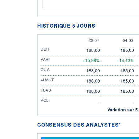
HISTORIQUE 5 JOURS
30 JULY
4 AUGU
30-07
04-08
DER.
188,00
185,00
VAR.
+15,98%
+14,13%
OUV.
188,00
185,00
+HAUT
188,00
185,00
+BAS
188,00
185,00
VOL.
-
-
Variation sur 5
CONSENSUS DES ANALYSTES*