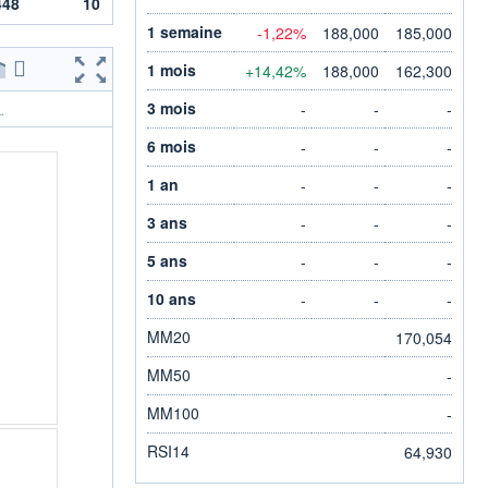
448
10
1 semaine
-1,22%
188,000
185,000
1 mois
+14,42%
188,000
162,300
3 mois
-
-
-
.
6 mois
-
-
-
1 an
-
-
-
3 ans
-
-
-
5 ans
-
-
-
10 ans
-
-
-
MM20
170,054
MM50
-
MM100
-
RSI14
64,930