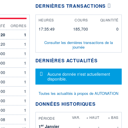
DERNIÈRES TRANSACTIONS
HEURES
COURS
QUANTITÉ
QTÉ
ORDRES
17:35:49
185,700
0
120
1
Consulter les dernières transactions de la
120
1
journée
300
1
DERNIÈRES ACTUALITÉS
300
1
100
1
Message d'information
Aucune donnée n'est actuellement
disponible.
100
1
100
1
Toutes les actualités à propos de AUTONATION
100
1
DONNÉES HISTORIQUES
100
1
VAR.
+ HAUT
+ BAS
PÉRIODE
108
1
er
1
Janvier
-
-
-