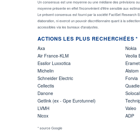
Un consensus est une moyenne ou une médiane des prévisions ou des
moyenne présente en effet l'inconvénient d'être sensible aux estima
Le présent consensus est fourni par la société FactSet Research Sy
élaboration, ni exercé un pouvoir discrétionnaire quant à la sélectio
accessibles via les bureaux d'analystes.
ACTIONS LES PLUS RECHERCHÉES *
Axa
Nokia
Air France-KLM
Veolia
Essilor Luxxotica
Eramet
Michelin
Alstom
Schneider Electric
Forvia
Cellectis
Quadie
Danone
Solocal
Getlink (ex - Gpe Eurotunnel)
Techn
LVMH
Valeo
Nicox
ADP
* source Google