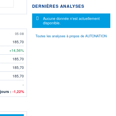
DERNIÈRES ANALYSES
Message d'information
Aucune donnée n'est actuellement
disponible.
ST
5 AUGUST
05-08
Toutes les analyses à propos de AUTONATION
185,70
+14,56%
185,70
185,70
185,70
-
 jours :
-1,22%