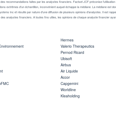
 recommandations faites par les analystes financiers. Factset JCF préconise l'utilisation 
tions extrêmes d'un échantillon, inconvénient auquel échappe la médiane. La médiane est donc
stems Inc et résulte par nature d'une diffusion de plusieurs opinions d'analystes. Il est 
n des analystes financiers. A toutes fins utiles, les opinions de chaque analyste financier aya
Hermes
 Environnement
Valerio Therapeutics
Pernod Ricard
Ubisoft
Airbus
nt
Air Liquide
Accor
ipFMC
Capgemini
Worldline
Kleaholding