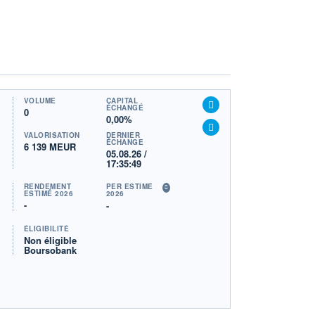
VOLUME
CAPITAL
ÉCHANGÉ
0
0,00%
VALORISATION
DERNIER
ÉCHANGE
6 139 MEUR
05.08.26 /
17:35:49
RENDEMENT
PER ESTIMÉ
ESTIMÉ 2026
2026
-
-
ÉLIGIBILITÉ
Non éligible
Boursobank