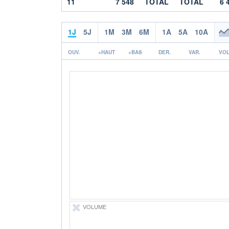
11
7 548
TOTAL
TOTAL
6 
1J
5J
1M
3M
6M
1A
5A
10A
OUV.
+HAUT
+BAS
DER.
VAR.
VOL
VOLUME