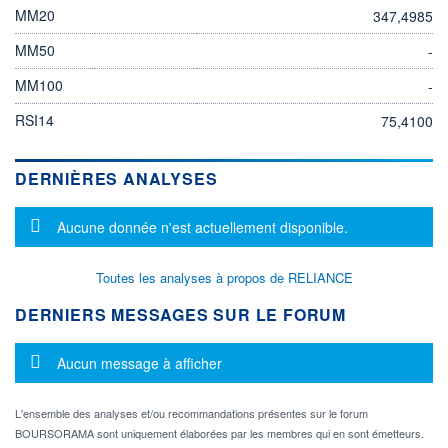
MM20
347,4985
MM50
-
MM100
-
RSI14
75,4100
DERNIÈRES ANALYSES
Message d'information
Aucune donnée n'est actuellement disponible.
Toutes les analyses à propos de RELIANCE
DERNIERS MESSAGES SUR LE FORUM
Message d'information
Aucun message à afficher
L'ensemble des analyses et/ou recommandations présentes sur le forum
BOURSORAMA sont uniquement élaborées par les membres qui en sont émetteurs.