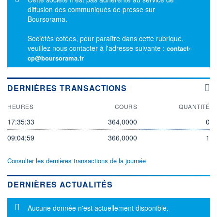
diffusion des communiqués de presse sur
Boursorama.
Sociétés cotées, pour paraître dans cette rubrique,
veuillez nous contacter à l'adresse suivante :
contact-
cp@boursorama.fr
DERNIÈRES TRANSACTIONS
HEURES
COURS
QUANTITÉ
17:35:33
364,0000
0
09:04:59
366,0000
1
Consulter les dernières transactions de la journée
DERNIÈRES ACTUALITÉS
Message d'information
Aucune donnée n'est actuellement disponible.