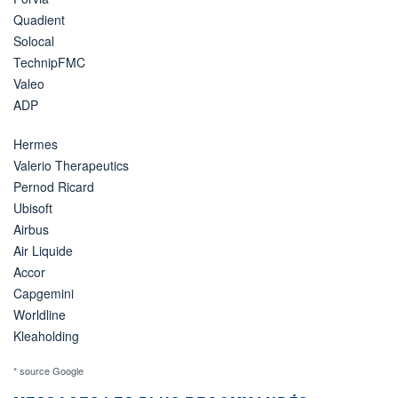
Quadient
Solocal
TechnipFMC
Valeo
ADP
Hermes
Valerio Therapeutics
Pernod Ricard
Ubisoft
Airbus
Air Liquide
Accor
Capgemini
Worldline
Kleaholding
* source Google