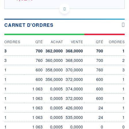
US7595091023 RS6
DONNÉES TEMPS DIFFÉRÉ
Politique d'exécution
CARNET D'ORDRES
Cotation sur les autres places
372
ORDRES
QTÉ
ACHAT
VENTE
QTÉ
ORDRES
370
3
700
362,0000
368,0000
700
1
368
3
760
360,0000
368,0000
700
2
366
364
1
600
358,0000
370,0000
760
3
11h54
14h44
1
600
356,0000
372,0000
600
1
OUVERTURE
CLÔTURE VEILLE
366,0000
370,0000
1
1 063
0,0005
374,0000
600
1
+ HAUT
+ BAS
1
366,0000
1 063
0,0005
372,0000
364,0000
600
1
1
1 063
0,0005
426,0000
24
1
VOLUME
CAPITAL ÉCHANGÉ
1
0,00%
1
1 063
0,0005
535,0000
24
1
VALORISATION
DERNIER ÉCHANGE
18 584 MEUR
07.08.26 / 17:35:33
1
1 063
0,0005
0,0000
0
0