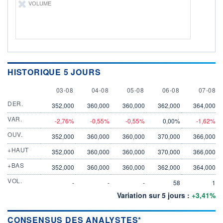
VOLUME
HISTORIQUE 5 JOURS
3 AUGUST
4 AUGUST
5 AUGUST
6 AUGUST
7 AUGU
03-08
04-08
05-08
06-08
07-08
DER.
352,000
360,000
360,000
362,000
364,000
VAR.
-2,76%
-0,55%
-0,55%
0,00%
-1,62%
OUV.
352,000
360,000
360,000
370,000
366,000
+HAUT
352,000
360,000
360,000
370,000
366,000
+BAS
352,000
360,000
360,000
362,000
364,000
VOL.
-
-
-
58
1
Variation sur 5 jours :
+3,41%
CONSENSUS DES ANALYSTES*