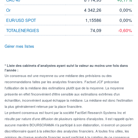
4 342,26
0,00%
Or
1,15586
0,00%
EUR/USD SPOT
74,09
-0,60%
TOTALENERGIES
Gérer mes listes
* Liste des cabinets d'analystes ayant suivi la valeur au moins une fois dans
l'année :
Un consensus est une moyenne ou une médiane des prévisions ou des
recommandations faites par les analystes financiers. Factset JCF préconise
l'utilisation de la médiane des estimations plutôt que de la moyenne. La moyenne
présente en effet l'inconvénient d'être sensible aux estimations extrêmes d'un
échantillon, inconvénient auquel échappe la médiane. La médiane est donc l'estimation
la plus généralement retenue par la place financière.
Le présent consensus est fourni par la société FactSet Research Systems Inc et
résulte par nature d'une diffusion de plusieurs opinions d'analystes. Il est rappelé qu'en
aucune manière BOURSORAMA n'a participé à son élaboration, ni exercé un pouvoir
discrétionnaire quant à la sélection des analystes financiers. A toutes fins utiles, les
opinions de chaque analyste financier ayant participé à la création de ce consensus