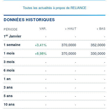
Toutes les actualités à propos de RELIANCE
DONNÉES HISTORIQUES
VAR.
+ HAUT
+ BAS
PÉRIODE
er
1
Janvier
-
-
-
1 semaine
+3,41%
370,0000
352,0000
1 mois
+8,98%
370,0000
330,0000
3 mois
-
-
-
6 mois
-
-
-
1 an
-
-
-
3 ans
-
-
-
5 ans
-
-
-
10 ans
-
-
-