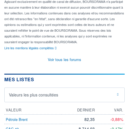
Agissant exclusivement en qualité de canal de diffusion, BOURSORAMA n'a participé
en aucune manière à leur élaboration ni exercé aucun pouvoir discrétionnaire quant à
leur sélection. Les informations contenues dans ces analyses et/ou recommandations
ont été retranscrites "en l'état", sans déclaration ni garantie d'aucune sorte. Les
opinions ou estimations qui y sont exprimées sont celles de leurs auteurs et ne
sauraient refléter le point de vue de BOURSORAMA. Sous réserves des lois
applicables, ni l'information contenue, ni les analyses qui y sont exprimées ne
sauraient engager la responsabilité BOURSORAMA.
Lire les mentions légales complètes
Voir tous les forums
MES LISTES
Valeurs les plus consultées
VALEUR
DERNIER
VAR.
82,35
-0,88%
Pétrole Brent
8 714,93
+0,17%
CAC 40