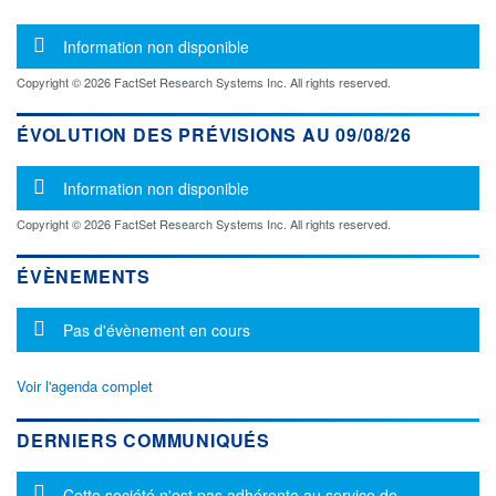
Message d'information
Information non disponible
Copyright © 2026 FactSet Research Systems Inc. All rights reserved.
ÉVOLUTION DES PRÉVISIONS AU 09/08/26
Message d'information
Information non disponible
Copyright © 2026 FactSet Research Systems Inc. All rights reserved.
ÉVÈNEMENTS
Message d'information
Pas d'évènement en cours
Voir l'agenda complet
DERNIERS COMMUNIQUÉS
Message d'information
Cette société n'est pas adhérente au service de