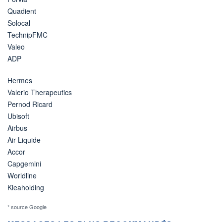
Quadient
Solocal
TechnipFMC
Valeo
ADP
Hermes
Valerio Therapeutics
Pernod Ricard
Ubisoft
Airbus
Air Liquide
Accor
Capgemini
Worldline
Kleaholding
* source Google