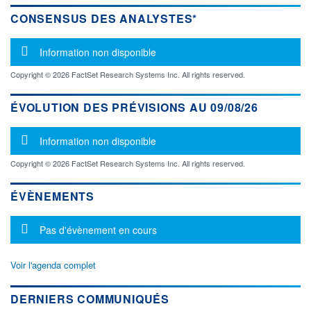
CONSENSUS DES ANALYSTES*
Message d'information
Information non disponible
Copyright © 2026 FactSet Research Systems Inc. All rights reserved.
ÉVOLUTION DES PRÉVISIONS AU 09/08/26
Message d'information
Information non disponible
Copyright © 2026 FactSet Research Systems Inc. All rights reserved.
ÉVÈNEMENTS
Message d'information
Pas d'évènement en cours
Voir l'agenda complet
DERNIERS COMMUNIQUÉS