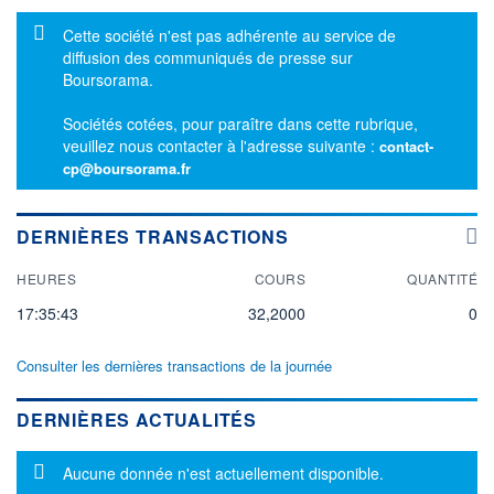
Message d'information
Cette société n'est pas adhérente au service de
diffusion des communiqués de presse sur
Boursorama.
Sociétés cotées, pour paraître dans cette rubrique,
veuillez nous contacter à l'adresse suivante :
contact-
cp@boursorama.fr
DERNIÈRES TRANSACTIONS
HEURES
COURS
QUANTITÉ
17:35:43
32,2000
0
Consulter les dernières transactions de la journée
DERNIÈRES ACTUALITÉS
Message d'information
Aucune donnée n'est actuellement disponible.