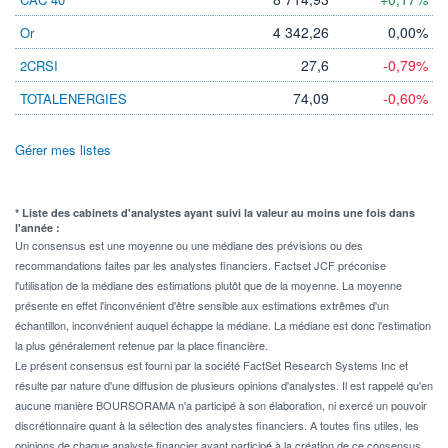
4 342,26
0,00%
Or
27,6
-0,79%
2CRSI
74,09
-0,60%
TOTALENERGIES
Gérer mes listes
* Liste des cabinets d'analystes ayant suivi la valeur au moins une fois dans
l'année :
Un consensus est une moyenne ou une médiane des prévisions ou des
recommandations faites par les analystes financiers. Factset JCF préconise
l'utilisation de la médiane des estimations plutôt que de la moyenne. La moyenne
présente en effet l'inconvénient d'être sensible aux estimations extrêmes d'un
échantillon, inconvénient auquel échappe la médiane. La médiane est donc l'estimation
la plus généralement retenue par la place financière.
Le présent consensus est fourni par la société FactSet Research Systems Inc et
résulte par nature d'une diffusion de plusieurs opinions d'analystes. Il est rappelé qu'en
aucune manière BOURSORAMA n'a participé à son élaboration, ni exercé un pouvoir
discrétionnaire quant à la sélection des analystes financiers. A toutes fins utiles, les
opinions de chaque analyste financier ayant participé à la création de ce consensus