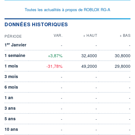
Toutes les actualités à propos de ROBLOX RG-A
DONNÉES HISTORIQUES
VAR.
+ HAUT
+ BAS
PÉRIODE
er
1
Janvier
-
-
-
1 semaine
+3,87%
32,4000
30,8000
1 mois
-31,78%
49,2000
29,8000
3 mois
-
-
-
6 mois
-
-
-
1 an
-
-
-
3 ans
-
-
-
5 ans
-
-
-
10 ans
-
-
-