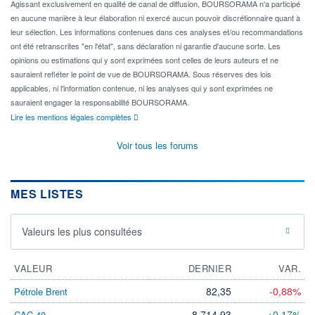
Agissant exclusivement en qualité de canal de diffusion, BOURSORAMA n'a participé
en aucune manière à leur élaboration ni exercé aucun pouvoir discrétionnaire quant à
leur sélection. Les informations contenues dans ces analyses et/ou recommandations
ont été retranscrites "en l'état", sans déclaration ni garantie d'aucune sorte. Les
opinions ou estimations qui y sont exprimées sont celles de leurs auteurs et ne
sauraient refléter le point de vue de BOURSORAMA. Sous réserves des lois
applicables, ni l'information contenue, ni les analyses qui y sont exprimées ne
sauraient engager la responsabilité BOURSORAMA.
Lire les mentions légales complètes
Voir tous les forums
MES LISTES
Valeurs les plus consultées
VALEUR
DERNIER
VAR.
82,35
-0,88%
Pétrole Brent
8 714,93
+0,17%
CAC 40