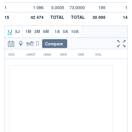
DIVIDENDE
0,00 EUR
-
1
1 086
0,0005
73,0000
195
1
PROCHAIN
15
42 474
TOTAL
TOTAL
30 095
14
DIVIDENDE
-
1J
5J
1M
3M
6M
1A
5A
10A
ÉLIGIBILITÉ
Non éligible
Boursobank
Compare
r
+ PORTEFEUILLE
+ LISTE
OUV.
+HAUT
+BAS
DER.
VAR.
VOL.