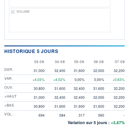
VOLUME
HISTORIQUE 5 JOURS
3 AUGUST
4 AUGUST
5 AUGUST
6 AUGUST
7 AUGU
03-08
04-08
05-08
06-08
07-08
DER.
31,000
32,400
31,600
32,000
32,200
VAR.
+4,03%
+4,52%
0,00%
0,00%
+0,63%
OUV.
30,800
31,600
32,400
31,600
32,200
+HAUT
31,000
32,400
32,400
32,000
32,200
+BAS
30,800
31,600
31,600
31,600
32,200
VOL.
694
584
317
560
-
Variation sur 5 jours :
+3,87%