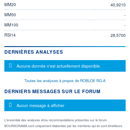
MM20
40,9210
MM50
-
MM100
-
RSI14
28,5700
DERNIÈRES ANALYSES
Message d'information
Aucune donnée n'est actuellement disponible.
Toutes les analyses à propos de ROBLOX RG-A
DERNIERS MESSAGES SUR LE FORUM
Message d'information
Aucun message à afficher
L'ensemble des analyses et/ou recommandations présentes sur le forum
BOURSORAMA sont uniquement élaborées par les membres qui en sont émetteurs.