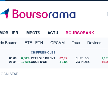
MOBILIER
IMPÔTS
ACTU
BOURSOBANK
 de Bourse
ETF - ETN
OPCVM
Taux
Devises
CHIFFRES-CLÉS
65 606,71
0,00%
PÉTROLE BRENT
82,35
$US
EUR/USD
26 319,45
+0,69%
ONCE D'OR
4 342,26
$US
VIX INDEX
14,9
GLOBALSTAR