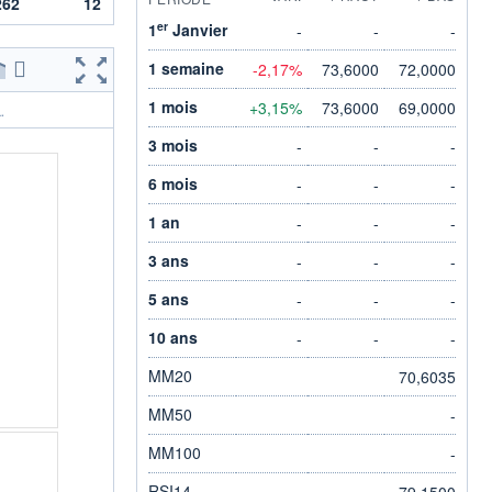
262
12
er
1
Janvier
-
-
-
1 semaine
-2,17%
73,6000
72,0000
1 mois
+3,15%
73,6000
69,0000
.
3 mois
-
-
-
6 mois
-
-
-
1 an
-
-
-
3 ans
-
-
-
5 ans
-
-
-
10 ans
-
-
-
MM20
70,6035
MM50
-
MM100
-
RSI14
79,1500