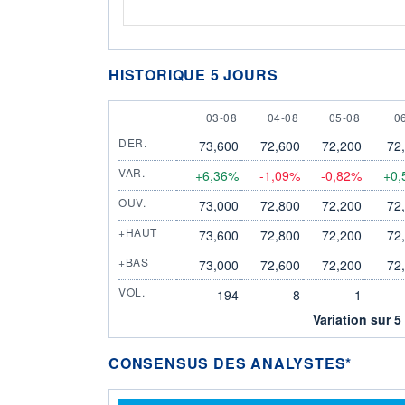
HISTORIQUE 5 JOURS
3 AUGUST
4 AUGUST
5 AUGUST
6
03-08
04-08
05-08
0
DER.
73,600
72,600
72,200
72
VAR.
+6,36%
-1,09%
-0,82%
+0,
OUV.
73,000
72,800
72,200
72
+HAUT
73,600
72,800
72,200
72
+BAS
73,000
72,600
72,200
72
VOL.
194
8
1
Variation sur 5
CONSENSUS DES ANALYSTES*