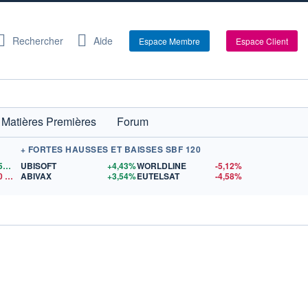
Rechercher
Aide
Espace Membre
Espace Client
Matières Premières
Forum
+ FORTES HAUSSES ET BAISSES SBF 120
1,1559
$US
UBISOFT
+4,43%
WORLDLINE
-5,12%
0
$US
ABIVAX
+3,54%
EUTELSAT
-4,58%