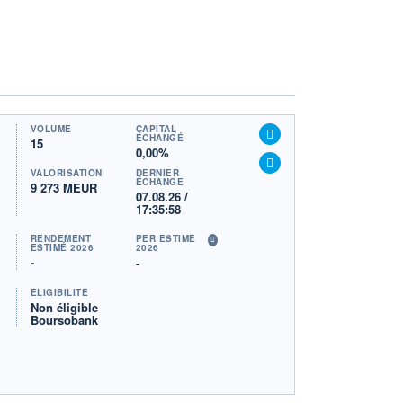
VOLUME
CAPITAL
ÉCHANGÉ
15
0,00%
VALORISATION
DERNIER
ÉCHANGE
9 273 MEUR
07.08.26 /
17:35:58
RENDEMENT
PER ESTIMÉ
ESTIMÉ 2026
2026
-
-
ÉLIGIBILITÉ
Non éligible
Boursobank