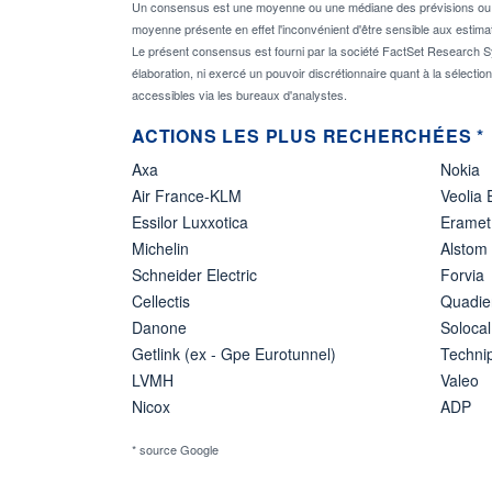
Un consensus est une moyenne ou une médiane des prévisions ou des
moyenne présente en effet l'inconvénient d'être sensible aux estima
Le présent consensus est fourni par la société FactSet Research Sy
élaboration, ni exercé un pouvoir discrétionnaire quant à la sélectio
accessibles via les bureaux d'analystes.
ACTIONS LES PLUS RECHERCHÉES *
Axa
Nokia
Air France-KLM
Veolia
Essilor Luxxotica
Eramet
Michelin
Alstom
Schneider Electric
Forvia
Cellectis
Quadie
Danone
Solocal
Getlink (ex - Gpe Eurotunnel)
Techn
LVMH
Valeo
Nicox
ADP
* source Google