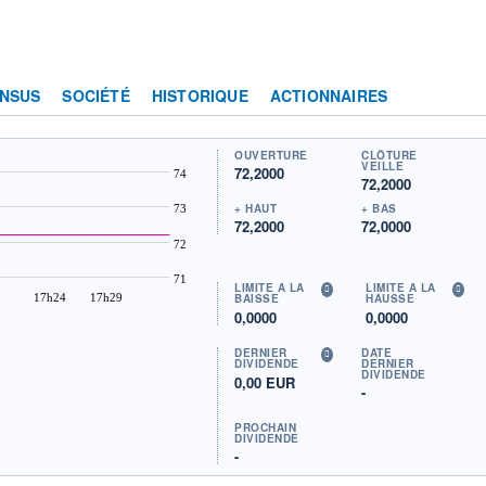
NSUS
SOCIÉTÉ
HISTORIQUE
ACTIONNAIRES
OUVERTURE
CLÔTURE
VEILLE
72,2000
74
72,2000
+ HAUT
+ BAS
73
72,2000
72,0000
72
71
LIMITE À LA
LIMITE À LA
17h24
17h29
BAISSE
HAUSSE
0,0000
0,0000
DERNIER
DATE
DIVIDENDE
DERNIER
DIVIDENDE
0,00 EUR
-
PROCHAIN
DIVIDENDE
-