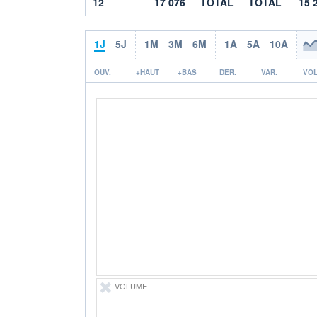
12
17 076
TOTAL
TOTAL
15 
1J
5J
1M
3M
6M
1A
5A
10A
OUV.
+HAUT
+BAS
DER.
VAR.
VOL
VOLUME