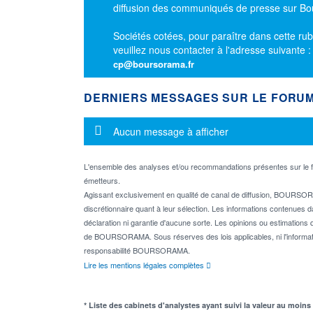
diffusion des communiqués de presse sur B
Sociétés cotées, pour paraître dans cette rub
veuillez nous contacter à l'adresse suivante 
cp@boursorama.fr
DERNIERS MESSAGES SUR LE FORU
Message d'information
Aucun message à afficher
L'ensemble des analyses et/ou recommandations présentes sur l
émetteurs.
Agissant exclusivement en qualité de canal de diffusion, BOURSORA
discrétionnaire quant à leur sélection. Les informations contenues 
déclaration ni garantie d'aucune sorte. Les opinions ou estimations q
de BOURSORAMA. Sous réserves des lois applicables, ni l'informati
responsabilité BOURSORAMA.
Lire les mentions légales complètes
* Liste des cabinets d'analystes ayant suivi la valeur au moins