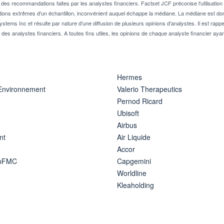
 recommandations faites par les analystes financiers. Factset JCF préconise l'utilisation 
tions extrêmes d'un échantillon, inconvénient auquel échappe la médiane. La médiane est donc
stems Inc et résulte par nature d'une diffusion de plusieurs opinions d'analystes. Il est 
n des analystes financiers. A toutes fins utiles, les opinions de chaque analyste financier aya
Hermes
 Environnement
Valerio Therapeutics
Pernod Ricard
Ubisoft
Airbus
nt
Air Liquide
Accor
ipFMC
Capgemini
Worldline
Kleaholding