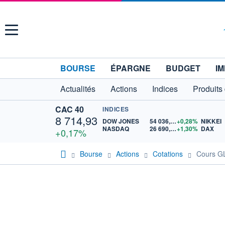
Menu
BOURSE
ÉPARGNE
BUDGET
IM
Actualités
Actions
Indices
Produits
CAC 40
INDICES
8 714,93
DOW JONES
54 036,93
+0,28%
NIKKEI
NASDAQ
26 690,62
+1,30%
DAX
+0,17%
Bourse
Actions
Cotations
Cours 