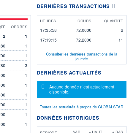
DERNIÈRES TRANSACTIONS
HEURES
COURS
QUANTITÉ
QTÉ
ORDRES
17:35:58
72,0000
2
2
1
17:19:15
72,2000
11
280
1
Consulter les dernières transactions de la
700
1
journée
780
3
DERNIÈRES ACTUALITÉS
800
1
800
1
Message d'information
Aucune donnée n'est actuellement
disponible.
800
1
700
1
Toutes les actualités à propos de GLOBALSTAR
700
1
DONNÉES HISTORIQUES
700
1
VAR.
+ HAUT
+ BAS
PÉRIODE