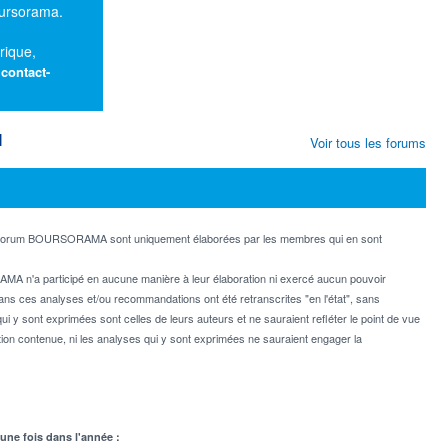
oursorama.
rique,
:
contact-
M
Voir tous les forums
e forum BOURSORAMA sont uniquement élaborées par les membres qui en sont
MA n'a participé en aucune manière à leur élaboration ni exercé aucun pouvoir
dans ces analyses et/ou recommandations ont été retranscrites "en l'état", sans
ui y sont exprimées sont celles de leurs auteurs et ne sauraient refléter le point de vue
on contenue, ni les analyses qui y sont exprimées ne sauraient engager la
 une fois dans l'année :