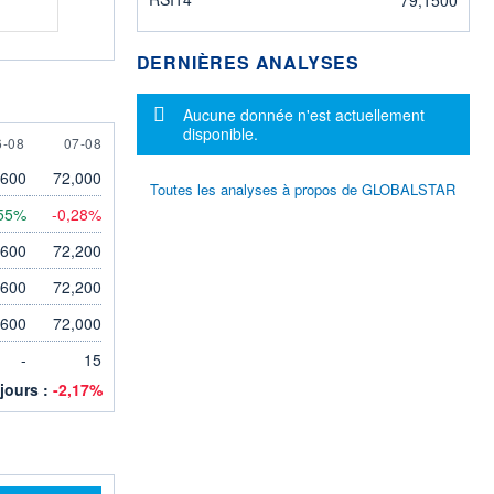
DERNIÈRES ANALYSES
Message d'information
Aucune donnée n'est actuellement
disponible.
 AUGUST
7 AUGUST
6-08
07-08
,600
72,000
Toutes les analyses à propos de GLOBALSTAR
55%
-0,28%
,600
72,200
,600
72,200
,600
72,000
-
15
 jours :
-2,17%