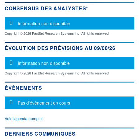
CONSENSUS DES ANALYSTES*
Message d'information
Information non disponible
Copyright © 2026 FactSet Research Systems Inc. All rights reserved.
ÉVOLUTION DES PRÉVISIONS AU 09/08/26
Message d'information
Information non disponible
Copyright © 2026 FactSet Research Systems Inc. All rights reserved.
ÉVÈNEMENTS
Message d'information
Pas d'évènement en cours
Voir l'agenda complet
DERNIERS COMMUNIQUÉS