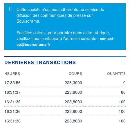
Message d'information
Cette société n'est pas adhérente au service de
diffusion des communiqués de presse sur
Boursorama.
Sociétés cotées, pour paraître dans cette rubrique,
veuillez nous contacter à l'adresse suivante :
contact-
cp@boursorama.fr
DERNIÈRES TRANSACTIONS
HEURES
COURS
QUANTITÉ
17:35:56
228,3000
0
16:31:37
223,8000
80
16:31:36
223,8000
100
16:31:36
223,8000
100
16:31:36
223,8000
100