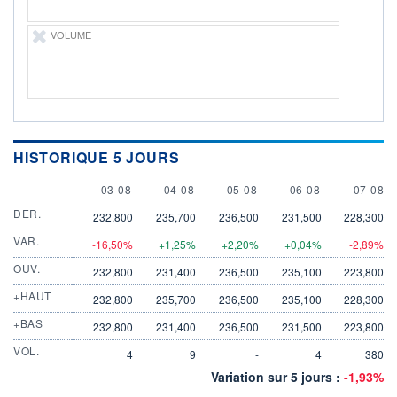
VOLUME
HISTORIQUE 5 JOURS
3 AUGUST
4 AUGUST
5 AUGUST
6 AUGUST
7 AUGU
03-08
04-08
05-08
06-08
07-08
DER.
232,800
235,700
236,500
231,500
228,300
VAR.
-16,50%
+1,25%
+2,20%
+0,04%
-2,89%
OUV.
232,800
231,400
236,500
235,100
223,800
+HAUT
232,800
235,700
236,500
235,100
228,300
+BAS
232,800
231,400
236,500
231,500
223,800
VOL.
4
9
-
4
380
Variation sur 5 jours :
-1,93%