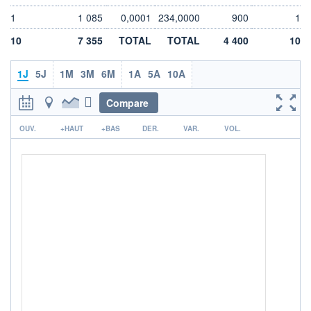
LIMITE À LA
LIMITE À LA
1
1 085
0,0001
234,0000
900
1
BAISSE
HAUSSE
0,0000
0,0000
10
7 355
TOTAL
TOTAL
4 400
10
RENDEMENT
PER ESTIMÉ
ESTIMÉ 2026
2026
-
-
1J
5J
1M
3M
6M
1A
5A
10A
DERNIER
DATE
Compare
DIVIDENDE
DERNIER
DIVIDENDE
0,00 EUR
-
r
OUV.
+HAUT
+BAS
DER.
VAR.
VOL.
PROCHAIN
DIVIDENDE
-
ÉLIGIBILITÉ
Non éligible
Boursobank
+ PORTEFEUILLE
+ LISTE