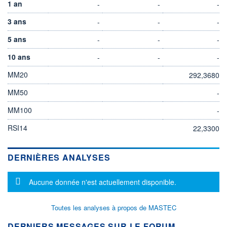
1 an
-
-
-
3 ans
-
-
-
5 ans
-
-
-
10 ans
-
-
-
MM20
292,3680
MM50
-
MM100
-
RSI14
22,3300
DERNIÈRES ANALYSES
Message d'information
Aucune donnée n'est actuellement disponible.
Toutes les analyses à propos de MASTEC
DERNIERS MESSAGES SUR LE FORUM