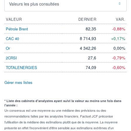
Valeurs les plus consultées
VALEUR
DERNIER
VAR.
82,35
-0,88%
Pétrole Brent
8 714,93
+0,17%
CAC 40
4 342,26
0,00%
Or
27,6
-0,79%
2CRSI
74,09
-0,60%
TOTALENERGIES
Gérer mes listes
* Liste des cabinets d'analystes ayant suivi la valeur au moins une fois dans
l'année :
Un consensus est une moyenne ou une médiane des prévisions ou des
recommandations faites par les analystes financiers. Factset JCF préconise
l'utilisation de la médiane des estimations plutôt que de la moyenne. La moyenne
présente en effet l'inconvénient d'être sensible aux estimations extrêmes d'un