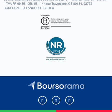
– TVA FR 69 351 058 151 – 44 rue Traversière, CS 80134, 92772
BOULOGNE BILLANCOURT CEDEX
Boursorama sur Facebook
Boursorama sur X
Boursorama sur Youtu