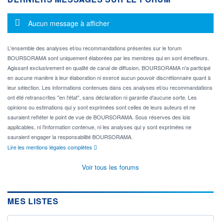
Message d'information
Aucun message à afficher
L'ensemble des analyses et/ou recommandations présentes sur le forum
BOURSORAMA sont uniquement élaborées par les membres qui en sont émetteurs.
Agissant exclusivement en qualité de canal de diffusion, BOURSORAMA n'a participé
en aucune manière à leur élaboration ni exercé aucun pouvoir discrétionnaire quant à
leur sélection. Les informations contenues dans ces analyses et/ou recommandations
ont été retranscrites "en l'état", sans déclaration ni garantie d'aucune sorte. Les
opinions ou estimations qui y sont exprimées sont celles de leurs auteurs et ne
sauraient refléter le point de vue de BOURSORAMA. Sous réserves des lois
applicables, ni l'information contenue, ni les analyses qui y sont exprimées ne
sauraient engager la responsabilité BOURSORAMA.
Lire les mentions légales complètes
Voir tous les forums
MES LISTES