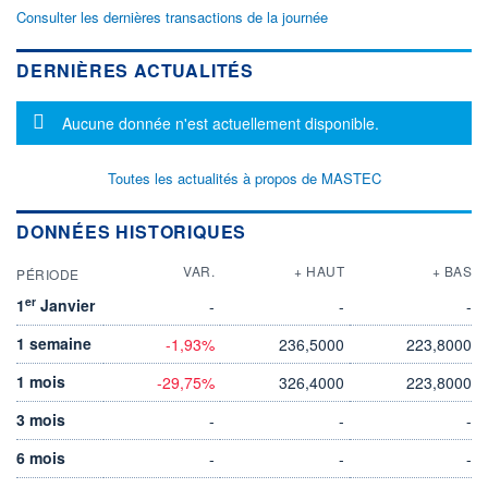
Consulter les dernières transactions de la journée
DERNIÈRES ACTUALITÉS
Message d'information
Aucune donnée n'est actuellement disponible.
Toutes les actualités à propos de MASTEC
DONNÉES HISTORIQUES
VAR.
+ HAUT
+ BAS
PÉRIODE
er
1
Janvier
-
-
-
1 semaine
-1,93%
236,5000
223,8000
1 mois
-29,75%
326,4000
223,8000
3 mois
-
-
-
6 mois
-
-
-