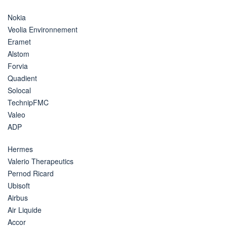
Nokia
Veolia Environnement
Eramet
Alstom
Forvia
Quadient
Solocal
TechnipFMC
Valeo
ADP
Hermes
Valerio Therapeutics
Pernod Ricard
Ubisoft
Airbus
Air Liquide
Accor