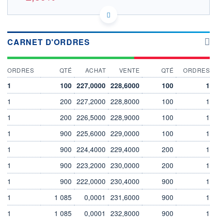
US5763231090 MY8
DONNÉES TEMPS DIFFÉRÉ
Politique d'exécution
CARNET D'ORDRES
Cotation sur les autres places
240
ORDRES
QTÉ
ACHAT
VENTE
QTÉ
ORDRES
235
1
100
227,0000
228,6000
100
1
230
1
200
227,2000
228,8000
100
1
225
220
1
200
226,5000
228,9000
100
1
16h52
17h13
1
900
225,6000
229,0000
100
1
OUVERTURE
CLÔTURE VEILLE
223,8000
235,1000
1
900
224,4000
229,4000
200
1
+ HAUT
+ BAS
1
228,3000
900
223,2000
230,0000
223,8000
200
1
1
900
222,0000
230,4000
900
1
VOLUME
CAPITAL ÉCHANGÉ
380
0,00%
1
1 085
0,0001
231,6000
900
1
VALORISATION
DERNIER ÉCHANGE
18 334 MEUR
07.08.26 / 17:35:56
1
1 085
0,0001
232,8000
900
1