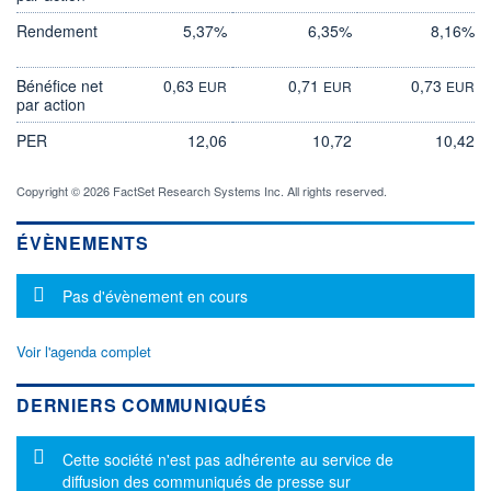
Rendement
5,37%
6,35%
8,16%
Bénéfice net
0,63
0,71
0,73
EUR
EUR
EUR
par action
PER
12,06
10,72
10,42
Copyright © 2026 FactSet Research Systems Inc. All rights reserved.
ÉVÈNEMENTS
Message d'information
Pas d'évènement en cours
Voir l'agenda complet
DERNIERS COMMUNIQUÉS
Message d'information
Cette société n'est pas adhérente au service de
diffusion des communiqués de presse sur