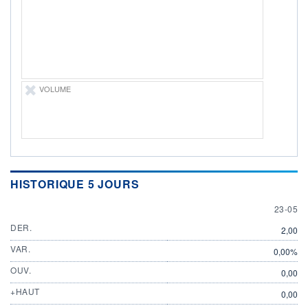
DIVIDENDE
0,00 EUR
-
PROCHAIN
DIVIDENDE
-
ÉLIGIBILITÉ
Non éligible
VOLUME
Boursobank
+ PORTEFEUILLE
+ LISTE
HISTORIQUE 5 JOURS
23 MAY
23-05
DER.
2,00
VAR.
0,00%
OUV.
0,00
+HAUT
0,00