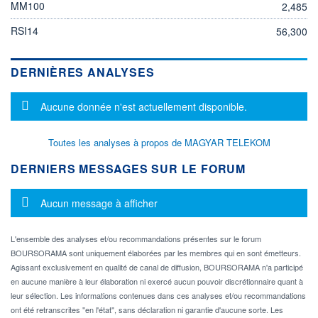
MM100
2,485
RSI14
56,300
DERNIÈRES ANALYSES
Message d'information
Aucune donnée n'est actuellement disponible.
Toutes les analyses à propos de MAGYAR TELEKOM
DERNIERS MESSAGES SUR LE FORUM
Message d'information
Aucun message à afficher
L'ensemble des analyses et/ou recommandations présentes sur le forum
BOURSORAMA sont uniquement élaborées par les membres qui en sont émetteurs.
Agissant exclusivement en qualité de canal de diffusion, BOURSORAMA n'a participé
en aucune manière à leur élaboration ni exercé aucun pouvoir discrétionnaire quant à
leur sélection. Les informations contenues dans ces analyses et/ou recommandations
ont été retranscrites "en l'état", sans déclaration ni garantie d'aucune sorte. Les