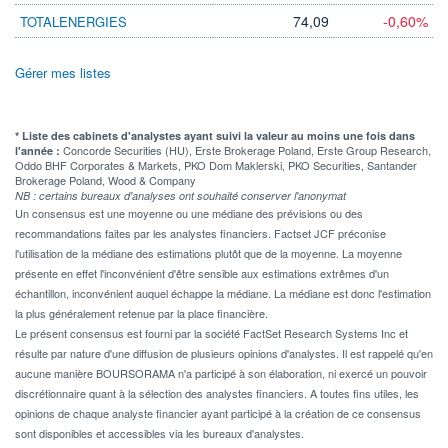
74,09
-0,60%
TOTALENERGIES
Gérer mes listes
* Liste des cabinets d'analystes ayant suivi la valeur au moins une fois dans
Concorde Securities (HU), Erste Brokerage Poland, Erste Group Research,
l'année :
Oddo BHF Corporates & Markets, PKO Dom Maklerski, PKO Securities, Santander
Brokerage Poland, Wood & Company
NB : certains bureaux d'analyses ont souhaité conserver l'anonymat
Un consensus est une moyenne ou une médiane des prévisions ou des
recommandations faites par les analystes financiers. Factset JCF préconise
l'utilisation de la médiane des estimations plutôt que de la moyenne. La moyenne
présente en effet l'inconvénient d'être sensible aux estimations extrêmes d'un
échantillon, inconvénient auquel échappe la médiane. La médiane est donc l'estimation
la plus généralement retenue par la place financière.
Le présent consensus est fourni par la société FactSet Research Systems Inc et
résulte par nature d'une diffusion de plusieurs opinions d'analystes. Il est rappelé qu'en
aucune manière BOURSORAMA n'a participé à son élaboration, ni exercé un pouvoir
discrétionnaire quant à la sélection des analystes financiers. A toutes fins utiles, les
opinions de chaque analyste financier ayant participé à la création de ce consensus
sont disponibles et accessibles via les bureaux d'analystes.