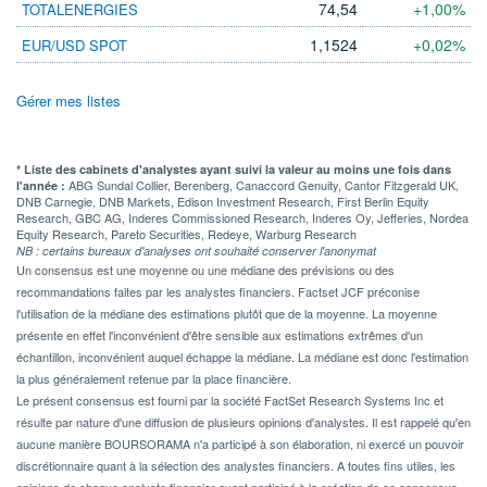
74,54
+1,00%
TOTALENERGIES
1,1524
+0,02%
EUR/USD SPOT
Gérer mes listes
* Liste des cabinets d'analystes ayant suivi la valeur au moins une fois dans
ABG Sundal Collier, Berenberg, Canaccord Genuity, Cantor Fitzgerald UK,
l'année :
DNB Carnegie, DNB Markets, Edison Investment Research, First Berlin Equity
Research, GBC AG, Inderes Commissioned Research, Inderes Oy, Jefferies, Nordea
Equity Research, Pareto Securities, Redeye, Warburg Research
NB : certains bureaux d'analyses ont souhaité conserver l'anonymat
Un consensus est une moyenne ou une médiane des prévisions ou des
recommandations faites par les analystes financiers. Factset JCF préconise
l'utilisation de la médiane des estimations plutôt que de la moyenne. La moyenne
présente en effet l'inconvénient d'être sensible aux estimations extrêmes d'un
échantillon, inconvénient auquel échappe la médiane. La médiane est donc l'estimation
la plus généralement retenue par la place financière.
Le présent consensus est fourni par la société FactSet Research Systems Inc et
résulte par nature d'une diffusion de plusieurs opinions d'analystes. Il est rappelé qu'en
aucune manière BOURSORAMA n'a participé à son élaboration, ni exercé un pouvoir
discrétionnaire quant à la sélection des analystes financiers. A toutes fins utiles, les
opinions de chaque analyste financier ayant participé à la création de ce consensus