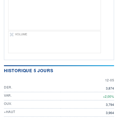
DIVIDENDE
0,00 EUR
-
PROCHAIN
DIVIDENDE
-
ÉLIGIBILITÉ
VOLUME
Non éligible
Boursobank
+ PORTEFEUILLE
+ LISTE
HISTORIQUE 5 JOURS
12 MAY
12-05
DER.
3,874
VAR.
+2,00%
OUV.
3,794
+HAUT
3,964