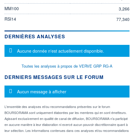
MM100
3,266
RSI14
77,340
DERNIÈRES ANALYSES
Message d'information
Aucune donnée n'est actuellement disponible.
Toutes les analyses à propos de VERVE GRP RG-A
DERNIERS MESSAGES SUR LE FORUM
Message d'information
Aucun message à afficher
L'ensemble des analyses et/ou recommandations présentes sur le forum
BOURSORAMA sont uniquement élaborées par les membres qui en sont émetteurs.
Agissant exclusivement en qualité de canal de diffusion, BOURSORAMA n'a participé
en aucune manière à leur élaboration ni exercé aucun pouvoir discrétionnaire quant à
leur sélection. Les informations contenues dans ces analyses et/ou recommandations