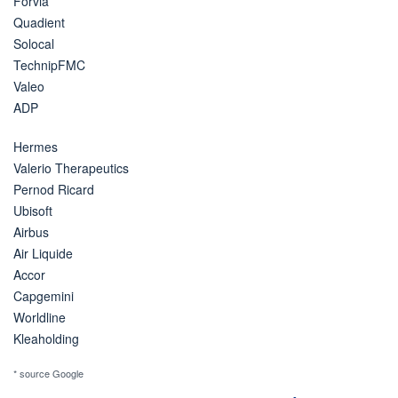
Forvia
Quadient
Solocal
TechnipFMC
Valeo
ADP
Hermes
Valerio Therapeutics
Pernod Ricard
Ubisoft
Airbus
Air Liquide
Accor
Capgemini
Worldline
Kleaholding
* source Google