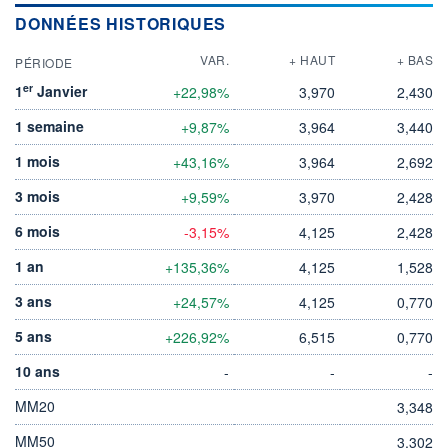
DONNÉES HISTORIQUES
VAR.
+ HAUT
+ BAS
PÉRIODE
er
1
Janvier
+22,98%
3,970
2,430
1 semaine
+9,87%
3,964
3,440
1 mois
+43,16%
3,964
2,692
3 mois
+9,59%
3,970
2,428
6 mois
-3,15%
4,125
2,428
1 an
+135,36%
4,125
1,528
3 ans
+24,57%
4,125
0,770
5 ans
+226,92%
6,515
0,770
10 ans
-
-
-
MM20
3,348
MM50
3,302