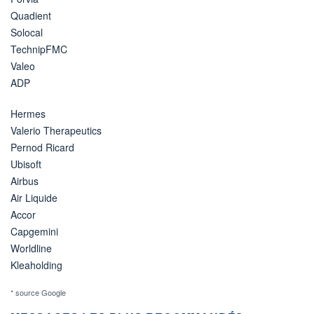
Quadient
Solocal
TechnipFMC
Valeo
ADP
Hermes
Valerio Therapeutics
Pernod Ricard
Ubisoft
Airbus
Air Liquide
Accor
Capgemini
Worldline
Kleaholding
* source Google