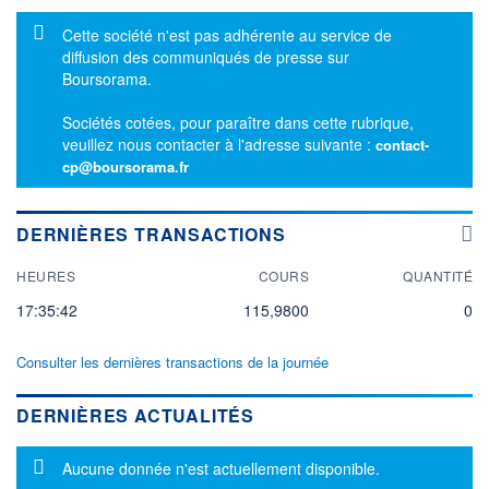
Message d'information
Cette société n'est pas adhérente au service de
diffusion des communiqués de presse sur
Boursorama.
Sociétés cotées, pour paraître dans cette rubrique,
veuillez nous contacter à l'adresse suivante :
contact-
cp@boursorama.fr
DERNIÈRES TRANSACTIONS
HEURES
COURS
QUANTITÉ
17:35:42
115,9800
0
Consulter les dernières transactions de la journée
DERNIÈRES ACTUALITÉS
Message d'information
Aucune donnée n'est actuellement disponible.