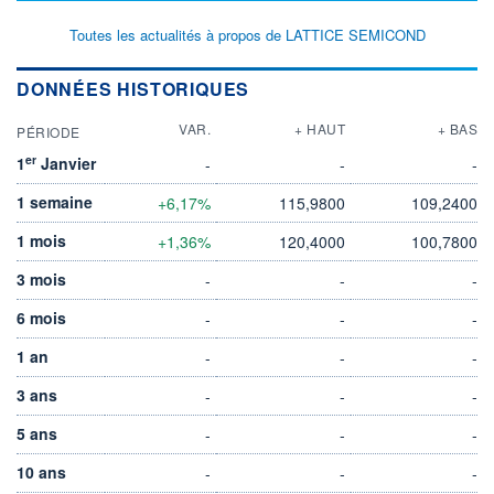
Toutes les actualités à propos de LATTICE SEMICOND
DONNÉES HISTORIQUES
VAR.
+ HAUT
+ BAS
PÉRIODE
er
1
Janvier
-
-
-
1 semaine
+6,17%
115,9800
109,2400
1 mois
+1,36%
120,4000
100,7800
3 mois
-
-
-
6 mois
-
-
-
1 an
-
-
-
3 ans
-
-
-
5 ans
-
-
-
10 ans
-
-
-