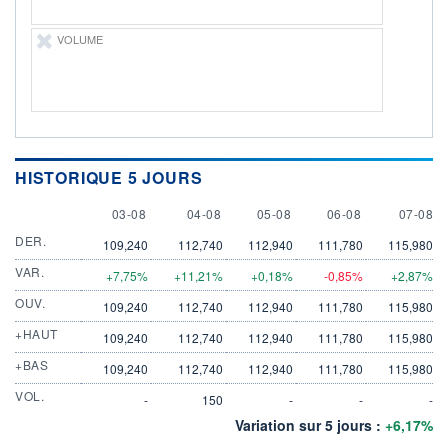
VOLUME
HISTORIQUE 5 JOURS
3 AUGUST
4 AUGUST
5 AUGUST
6 AUGUST
7 AUGU
03-08
04-08
05-08
06-08
07-08
DER.
109,240
112,740
112,940
111,780
115,980
VAR.
+7,75%
+11,21%
+0,18%
-0,85%
+2,87%
OUV.
109,240
112,740
112,940
111,780
115,980
+HAUT
109,240
112,740
112,940
111,780
115,980
+BAS
109,240
112,740
112,940
111,780
115,980
VOL.
-
150
-
-
-
Variation sur 5 jours :
+6,17%