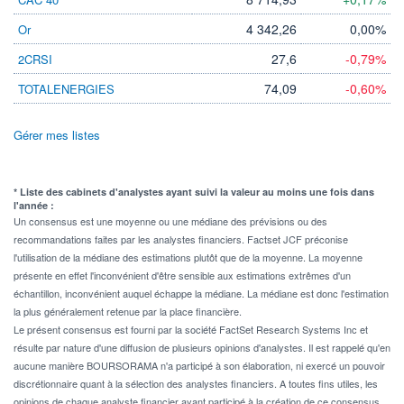
4 342,26
0,00%
Or
27,6
-0,79%
2CRSI
74,09
-0,60%
TOTALENERGIES
Gérer mes listes
* Liste des cabinets d'analystes ayant suivi la valeur au moins une fois dans
l'année :
Un consensus est une moyenne ou une médiane des prévisions ou des
recommandations faites par les analystes financiers. Factset JCF préconise
l'utilisation de la médiane des estimations plutôt que de la moyenne. La moyenne
présente en effet l'inconvénient d'être sensible aux estimations extrêmes d'un
échantillon, inconvénient auquel échappe la médiane. La médiane est donc l'estimation
la plus généralement retenue par la place financière.
Le présent consensus est fourni par la société FactSet Research Systems Inc et
résulte par nature d'une diffusion de plusieurs opinions d'analystes. Il est rappelé qu'en
aucune manière BOURSORAMA n'a participé à son élaboration, ni exercé un pouvoir
discrétionnaire quant à la sélection des analystes financiers. A toutes fins utiles, les
opinions de chaque analyste financier ayant participé à la création de ce consensus