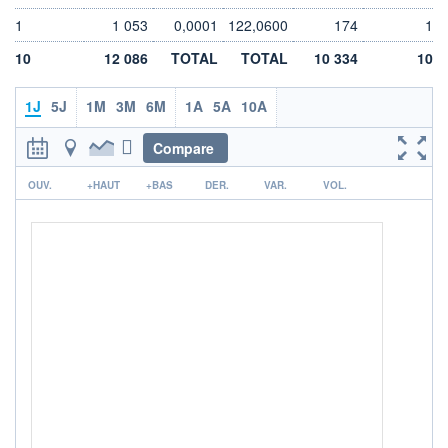
DIVIDENDE
0,00 EUR
-
1
1 053
0,0001
122,0600
174
1
PROCHAIN
10
12 086
TOTAL
TOTAL
10 334
10
DIVIDENDE
-
1J
5J
1M
3M
6M
1A
5A
10A
ÉLIGIBILITÉ
Non éligible
Boursobank
Compare
r
+ PORTEFEUILLE
+ LISTE
OUV.
+HAUT
+BAS
DER.
VAR.
VOL.