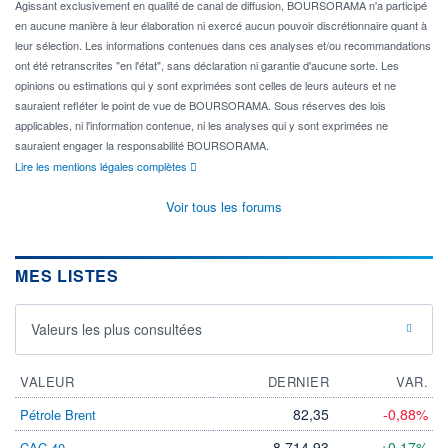
Agissant exclusivement en qualité de canal de diffusion, BOURSORAMA n'a participé
en aucune manière à leur élaboration ni exercé aucun pouvoir discrétionnaire quant à
leur sélection. Les informations contenues dans ces analyses et/ou recommandations
ont été retranscrites "en l'état", sans déclaration ni garantie d'aucune sorte. Les
opinions ou estimations qui y sont exprimées sont celles de leurs auteurs et ne
sauraient refléter le point de vue de BOURSORAMA. Sous réserves des lois
applicables, ni l'information contenue, ni les analyses qui y sont exprimées ne
sauraient engager la responsabilité BOURSORAMA.
Lire les mentions légales complètes
Voir tous les forums
MES LISTES
Valeurs les plus consultées
VALEUR
DERNIER
VAR.
82,35
-0,88%
Pétrole Brent
8 714,93
+0,17%
CAC 40