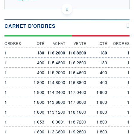
US5184151042 LTT
DONNÉES TEMPS DIFFÉRÉ
Politique d'exécution
CARNET D'ORDRES
Cotation sur les autres places
OUVERTURE
CLÔTURE VEILLE
ORDRES
QTÉ
ACHAT
VENTE
QTÉ
ORDRES
115,9800
112,7400
+ HAUT
+ BAS
1
180
116,2000
116,8200
180
1
115,9800
115,9800
1
400
115,4800
116,2800
180
1
VOLUME
CAPITAL ÉCHANGÉ
0
0,00%
1
400
115,2000
116,4600
400
1
VALORISATION
DERNIER ÉCHANGE
1
1 800
114,8000
116,8800
400
1
16 473 MEUR
07.08.26 / 17:35:42
1
1 800
114,2400
117,0400
1 800
1
LIMITE À LA
LIMITE À LA
BAISSE
HAUSSE
0,0000
0,0000
1
1 800
113,6800
117,6000
1 800
1
RENDEMENT
PER ESTIMÉ
1
1 800
113,1200
118,1600
1 800
1
ESTIMÉ 2026
2026
-
-
1
1 053
0,0001
118,7200
1 800
1
DERNIER
DATE
1
1 800
113,6800
119,2800
1 800
1
DIVIDENDE
DERNIER