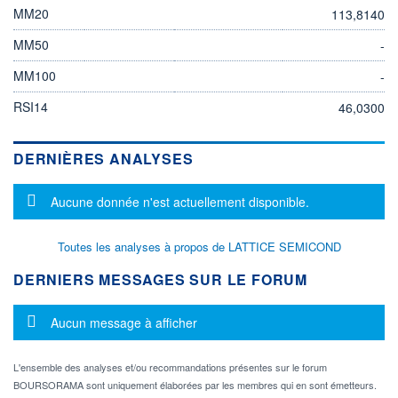
MM20
113,8140
MM50
-
MM100
-
RSI14
46,0300
DERNIÈRES ANALYSES
Message d'information
Aucune donnée n'est actuellement disponible.
Toutes les analyses à propos de LATTICE SEMICOND
DERNIERS MESSAGES SUR LE FORUM
Message d'information
Aucun message à afficher
L'ensemble des analyses et/ou recommandations présentes sur le forum
BOURSORAMA sont uniquement élaborées par les membres qui en sont émetteurs.