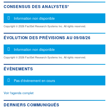
CONSENSUS DES ANALYSTES*
Message d'information
Information non disponible
Copyright © 2026 FactSet Research Systems Inc. All rights reserved.
ÉVOLUTION DES PRÉVISIONS AU 09/08/26
Message d'information
Information non disponible
Copyright © 2026 FactSet Research Systems Inc. All rights reserved.
ÉVÈNEMENTS
Message d'information
Pas d'évènement en cours
Voir l'agenda complet
DERNIERS COMMUNIQUÉS