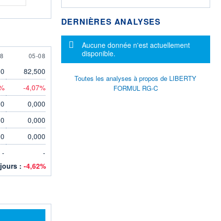
DERNIÈRES ANALYSES
Message d'information
Aucune donnée n'est actuellement
disponible.
UGUST
5 AUGUST
08
05-08
00
82,500
Toutes les analyses à propos de LIBERTY
4%
-4,07%
FORMUL RG-C
00
0,000
00
0,000
00
0,000
-
-
 jours :
-4,62%