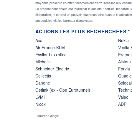
moyenne présente en effet l'inconvénient d'être sensible aux estima
Le présent consensus est fourni par la société FactSet Research Sy
élaboration, ni exercé un pouvoir discrétionnaire quant à la sélectio
accessibles via les bureaux d'analystes.
ACTIONS LES PLUS RECHERCHÉES *
Axa
Nokia
Air France-KLM
Veolia
Essilor Luxxotica
Eramet
Michelin
Alstom
Schneider Electric
Forvia
Cellectis
Quadie
Danone
Solocal
Getlink (ex - Gpe Eurotunnel)
Techn
LVMH
Valeo
Nicox
ADP
* source Google