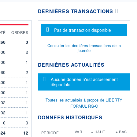
DERNIÈRES TRANSACTIONS
Message d'information
Pas de transaction disponible
QTÉ
ORDRES
260
3
Consulter les dernières transactions de la
journée
000
2
400
1
DERNIÈRES ACTUALITÉS
660
2
Message d'information
Aucune donnée n'est actuellement
400
1
disponible.
600
1
Toutes les actualités à propos de LIBERTY
102
1
FORMUL RG-C
102
1
DONNÉES HISTORIQUES
0
0
VAR.
+ HAUT
+ BAS
524
12
PÉRIODE