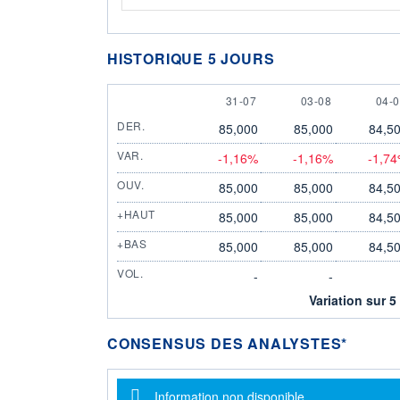
HISTORIQUE 5 JOURS
31 JULY
3 AUGUST
4 A
31-07
03-08
04-
DER.
85,000
85,000
84,5
VAR.
-1,16%
-1,16%
-1,7
OUV.
85,000
85,000
84,5
+HAUT
85,000
85,000
84,5
+BAS
85,000
85,000
84,5
VOL.
-
-
Variation sur 5
CONSENSUS DES ANALYSTES*
Message d'information
Information non disponible