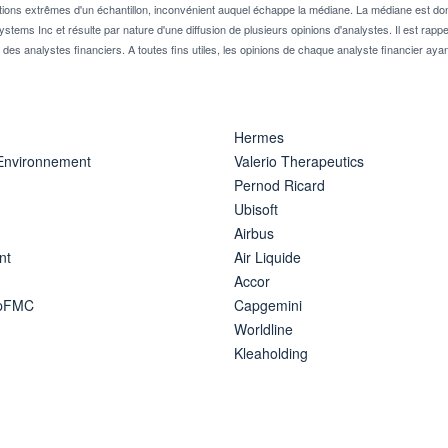
tions extrêmes d'un échantillon, inconvénient auquel échappe la médiane. La médiane est donc
stems Inc et résulte par nature d'une diffusion de plusieurs opinions d'analystes. Il est 
n des analystes financiers. A toutes fins utiles, les opinions de chaque analyste financier aya
Hermes
 Environnement
Valerio Therapeutics
Pernod Ricard
Ubisoft
Airbus
nt
Air Liquide
Accor
ipFMC
Capgemini
Worldline
Kleaholding