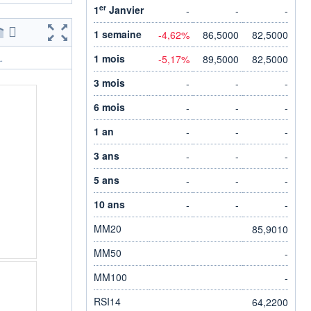
er
1
Janvier
-
-
-
1 semaine
-4,62%
86,5000
82,5000
1 mois
-5,17%
89,5000
82,5000
.
3 mois
-
-
-
6 mois
-
-
-
1 an
-
-
-
3 ans
-
-
-
5 ans
-
-
-
10 ans
-
-
-
MM20
85,9010
MM50
-
MM100
-
RSI14
64,2200