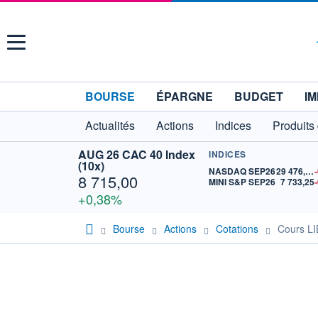
Menu
BOURSE
ÉPARGNE
BUDGET
IM
Actualités
Actions
Indices
Produits
AUG 26 CAC 40 Index
INDICES
(10x)
NASDAQ SEP26
29 476,25
8 715,00
MINI S&P SEP26
7 733,25
+0,38%
Bourse
Actions
Cotations
Cours 