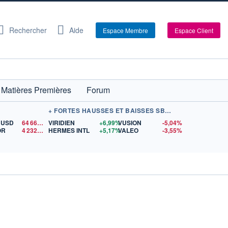
Rechercher
Aide
Espace Membre
Espace Client
Matières Premières
Forum
+ FORTES HAUSSES ET BAISSES SBF 120
/ USD
64 661,28
VIRIDIEN
$US
+6,99%
VUSION
-5,04%
OR
4 232,56
$US
HERMES INTL
+5,17%
VALEO
-3,55%