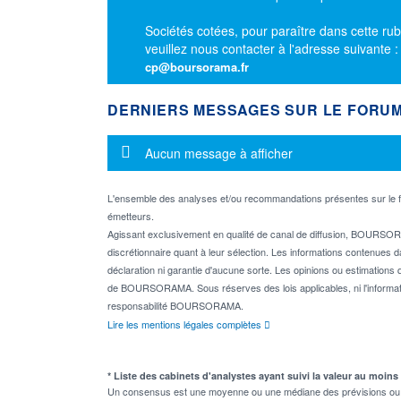
Sociétés cotées, pour paraître dans cette rub
veuillez nous contacter à l'adresse suivante 
cp@boursorama.fr
DERNIERS MESSAGES SUR LE FORU
Message d'information
Aucun message à afficher
L'ensemble des analyses et/ou recommandations présentes sur l
émetteurs.
Agissant exclusivement en qualité de canal de diffusion, BOURSORA
discrétionnaire quant à leur sélection. Les informations contenues 
déclaration ni garantie d'aucune sorte. Les opinions ou estimations q
de BOURSORAMA. Sous réserves des lois applicables, ni l'informati
responsabilité BOURSORAMA.
Lire les mentions légales complètes
* Liste des cabinets d'analystes ayant suivi la valeur au moins
Un consensus est une moyenne ou une médiane des prévisions ou des