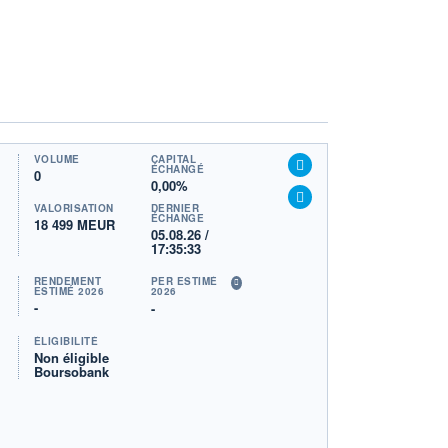
VOLUME
CAPITAL
ÉCHANGÉ
0
0,00%
VALORISATION
DERNIER
ÉCHANGE
18 499 MEUR
05.08.26 /
17:35:33
RENDEMENT
PER ESTIMÉ
ESTIMÉ 2026
2026
-
-
ÉLIGIBILITÉ
Non éligible
Boursobank