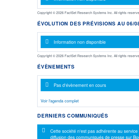
Copyright © 2026 FactSet Research Systems Inc. All rights reserve
ÉVOLUTION DES PRÉVISIONS AU 06/08
Message d'information
Information non disponible
Copyright © 2026 FactSet Research Systems Inc. All rights reserve
ÉVÈNEMENTS
Message d'information
Pas d'évènement en cours
Voir l'agenda complet
DERNIERS COMMUNIQUÉS
Message d'information
Cette société n'est pas adhérente au service
diffusion des communiqués de presse sur B