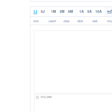
1J
5J
1M
3M
6M
1A
5A
10A
OUV.
+HAUT
+BAS
DER.
VAR.
VOL
VOLUME