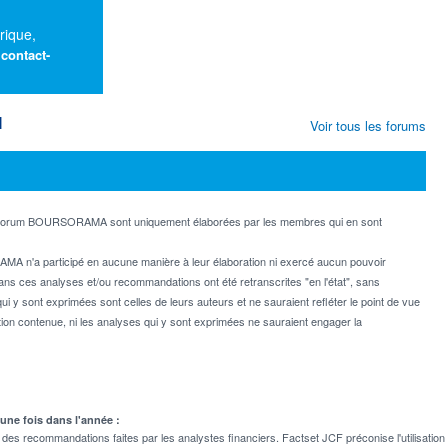
rique,
:
contact-
M
Voir tous les forums
e forum BOURSORAMA sont uniquement élaborées par les membres qui en sont
MA n'a participé en aucune manière à leur élaboration ni exercé aucun pouvoir
dans ces analyses et/ou recommandations ont été retranscrites "en l'état", sans
ui y sont exprimées sont celles de leurs auteurs et ne sauraient refléter le point de vue
on contenue, ni les analyses qui y sont exprimées ne sauraient engager la
 une fois dans l'année :
 recommandations faites par les analystes financiers. Factset JCF préconise l'utilisation 