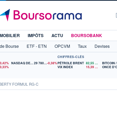
MOBILIER
IMPÔTS
ACTU
BOURSOBANK
 de Bourse
ETF - ETN
OPCVM
Taux
Devises
CHIFFRES-CLÉS
-0,42%
NASDAQ DEC26
29 780,50
-0,38%
PÉTROLE BRENT
82,55
$US
BITCOIN 
-0,33%
VIX INDEX
15,39
$US
ONCE D'
LIBERTY FORMUL RG-C