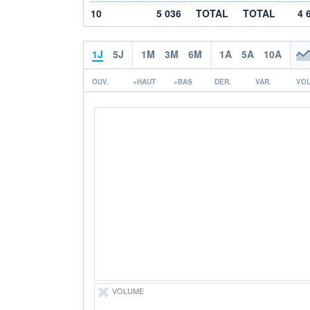
10
5 036
TOTAL
TOTAL
4 
1J
5J
1M
3M
6M
1A
5A
10A
OUV.
+HAUT
+BAS
DER.
VAR.
VOL
VOLUME