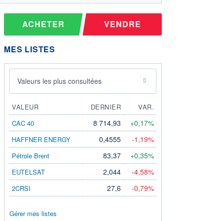
ACHETER
VENDRE
MES LISTES
Valeurs les plus consultées
VALEUR
DERNIER
VAR.
8 714,93
+0,17%
CAC 40
0,4555
-1,19%
HAFFNER ENERGY
83,37
+0,35%
Pétrole Brent
2,044
-4,58%
EUTELSAT
27,6
-0,79%
2CRSI
Gérer mes listes