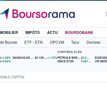
MOBILIER
IMPÔTS
ACTU
BOURSOBANK
 de Bourse
ETF - ETN
OPCVM
Taux
Devises
CHIFFRES-CLÉS
0
+1,09%
NASDAQ DEC26
30 129,75
+1,12%
PÉTROLE BRENT
83,37
$US
EUR/US
5
+0,65%
ONCE D'OR
4 351,37
$US
VIX IND
INSALE CAPITAL