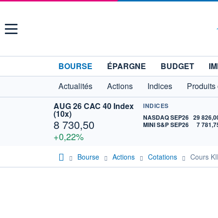
Menu
BOURSE
ÉPARGNE
BUDGET
IM
Actualités
Actions
Indices
Produits
AUG 26 CAC 40 Index
INDICES
(10x)
NASDAQ SEP26
29 826,0
8 730,50
MINI S&P SEP26
7 781,7
+0,22%
Bourse
Actions
Cotations
Cours K