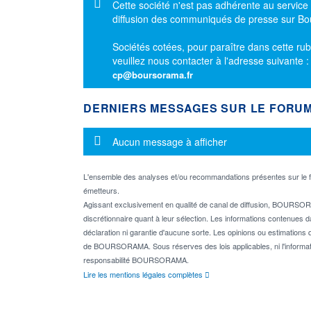
Message d'information
Cette société n'est pas adhérente au service
diffusion des communiqués de presse sur B
Sociétés cotées, pour paraître dans cette rub
veuillez nous contacter à l'adresse suivante 
cp@boursorama.fr
DERNIERS MESSAGES SUR LE FORU
Message d'information
Aucun message à afficher
L'ensemble des analyses et/ou recommandations présentes sur l
émetteurs.
Agissant exclusivement en qualité de canal de diffusion, BOURSORA
discrétionnaire quant à leur sélection. Les informations contenues 
déclaration ni garantie d'aucune sorte. Les opinions ou estimations q
de BOURSORAMA. Sous réserves des lois applicables, ni l'informati
responsabilité BOURSORAMA.
Lire les mentions légales complètes