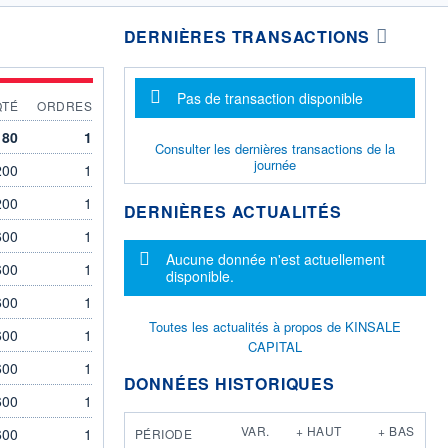
DERNIÈRES TRANSACTIONS
Message d'information
Pas de transaction disponible
QTÉ
ORDRES
80
1
Consulter les dernières transactions de la
journée
200
1
200
1
DERNIÈRES ACTUALITÉS
600
1
Message d'information
Aucune donnée n'est actuellement
600
1
disponible.
600
1
Toutes les actualités à propos de KINSALE
600
1
CAPITAL
600
1
DONNÉES HISTORIQUES
600
1
VAR.
+ HAUT
+ BAS
600
1
PÉRIODE