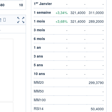
er
1
Janvier
-
-
-
680
10
1 semaine
+3,34%
321,4000
311,0000
1 mois
+3,68%
321,4000
289,2000
3 mois
-
-
-
.
6 mois
-
-
-
1 an
-
-
-
3 ans
-
-
-
5 ans
-
-
-
10 ans
-
-
-
MM20
299,3790
MM50
-
MM100
-
RSI14
50,4000