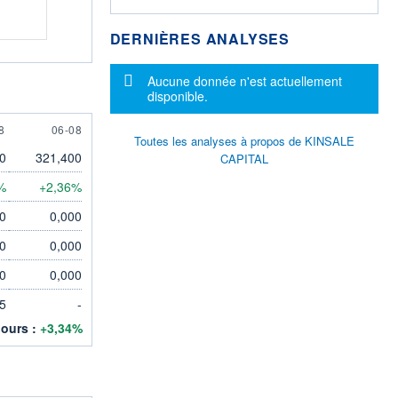
DERNIÈRES ANALYSES
Message d'information
Aucune donnée n'est actuellement
disponible.
UGUST
6 AUGUST
8
06-08
Toutes les analyses à propos de KINSALE
0
321,400
CAPITAL
%
+2,36%
0
0,000
0
0,000
0
0,000
5
-
jours :
+3,34%