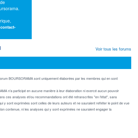
 de
oursorama.
rique,
:
contact-
M
Voir tous les forums
e forum BOURSORAMA sont uniquement élaborées par les membres qui en sont
MA n'a participé en aucune manière à leur élaboration ni exercé aucun pouvoir
dans ces analyses et/ou recommandations ont été retranscrites "en l'état", sans
ui y sont exprimées sont celles de leurs auteurs et ne sauraient refléter le point de vue
on contenue, ni les analyses qui y sont exprimées ne sauraient engager la