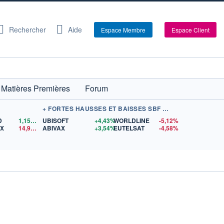
Rechercher
Aide
Espace Membre
Espace Client
Matières Premières
Forum
+ FORTES HAUSSES ET BAISSES SBF 120
D
1,1562
$US
UBISOFT
+4,43%
WORLDLINE
-5,12%
EX
14,95
$US
ABIVAX
+3,54%
EUTELSAT
-4,58%