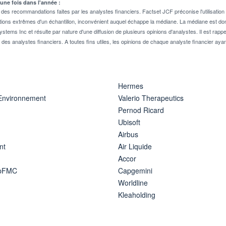
 une fois dans l'année :
 recommandations faites par les analystes financiers. Factset JCF préconise l'utilisation 
tions extrêmes d'un échantillon, inconvénient auquel échappe la médiane. La médiane est donc
stems Inc et résulte par nature d'une diffusion de plusieurs opinions d'analystes. Il est 
n des analystes financiers. A toutes fins utiles, les opinions de chaque analyste financier aya
Hermes
 Environnement
Valerio Therapeutics
Pernod Ricard
Ubisoft
Airbus
nt
Air Liquide
Accor
ipFMC
Capgemini
Worldline
Kleaholding