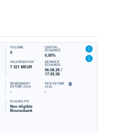
VOLUME
CAPITAL
ÉCHANGÉ
0
0,00%
VALORISATION
DERNIER
ÉCHANGE
7 321 MEUR
06.08.26 /
17:35:38
RENDEMENT
PER ESTIMÉ
ESTIMÉ 2026
2026
-
-
ÉLIGIBILITÉ
Non éligible
Boursobank