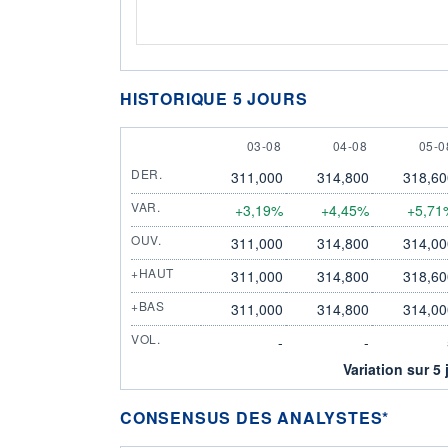
HISTORIQUE 5 JOURS
3 AUGUST
4 AUGUST
5 A
03-08
04-08
05-0
DER.
311,000
314,800
318,60
VAR.
+3,19%
+4,45%
+5,71
OUV.
311,000
314,800
314,00
+HAUT
311,000
314,800
318,60
+BAS
311,000
314,800
314,00
VOL.
-
-
Variation sur 5 
CONSENSUS DES ANALYSTES*