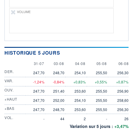
VOLUME
HISTORIQUE 5 JOURS
31 JULY
3 AUGUST
4 AUGUST
5 AUGUST
6 AUGU
31-07
03-08
04-08
05-08
06-08
DER.
247,70
248,70
254,10
255,50
256,30
VAR.
-1,24%
-0,84%
+0,83%
+0,55%
+0,87%
OUV.
247,70
251,40
253,60
255,50
256,90
+HAUT
247,70
252,00
254,10
255,50
258,60
+BAS
247,70
248,70
253,60
255,50
256,30
VOL.
-
44
2
-
26
Variation sur 5 jours :
+3,47%