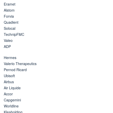
Eramet
Alstom
Forvia
Quadient
Solocal
TechnipFMC
Valeo
ADP
Hermes
Valerio Therapeutics
Pernod Ricard
Ubisoft
Airbus
Air Liquide
Accor
Capgemini
Worldline
Kleaholding