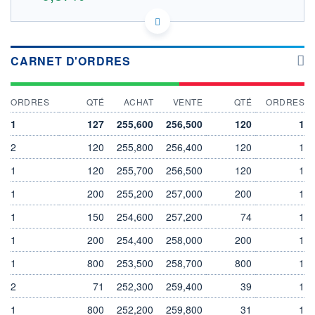
US4523081093 ILT
DONNÉES TEMPS DIFFÉRÉ
Politique d'exécution
CARNET D'ORDRES
Cotation sur les autres places
260
ORDRES
QTÉ
ACHAT
VENTE
QTÉ
ORDRES
258
1
127
255,600
256,500
120
1
256
2
120
255,800
256,400
120
1
254
1
120
255,700
256,500
120
1
14h23
15h58
17h33
1
200
255,200
257,000
200
1
OUVERTURE
CLÔTURE VEILLE
256,900
254,100
1
150
254,600
257,200
74
1
+ HAUT
+ BAS
1
258,600
200
254,400
258,000
256,300
200
1
1
800
253,500
258,700
800
1
VOLUME
CAPITAL ÉCHANGÉ
26
0,00%
2
71
252,300
259,400
39
1
VALORISATION
DERNIER ÉCHANGE
73 738 MEUR
06.08.26 / 17:35:49
1
800
252,200
259,800
31
1