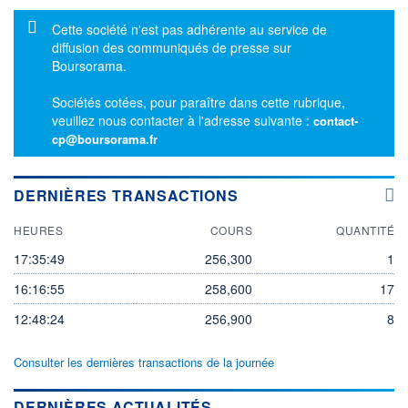
Message d'information
Cette société n'est pas adhérente au service de
diffusion des communiqués de presse sur
Boursorama.
Sociétés cotées, pour paraître dans cette rubrique,
veuillez nous contacter à l'adresse suivante :
contact-
cp@boursorama.fr
DERNIÈRES TRANSACTIONS
HEURES
COURS
QUANTITÉ
17:35:49
256,300
1
16:16:55
258,600
17
12:48:24
256,900
8
Consulter les dernières transactions de la journée
DERNIÈRES ACTUALITÉS