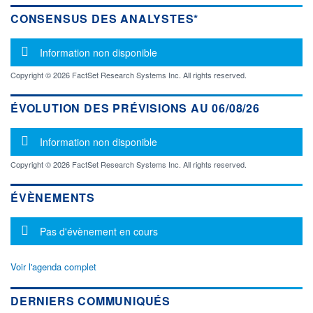
CONSENSUS DES ANALYSTES*
Message d'information
Information non disponible
Copyright © 2026 FactSet Research Systems Inc. All rights reserved.
ÉVOLUTION DES PRÉVISIONS AU 06/08/26
Message d'information
Information non disponible
Copyright © 2026 FactSet Research Systems Inc. All rights reserved.
ÉVÈNEMENTS
Message d'information
Pas d'évènement en cours
Voir l'agenda complet
DERNIERS COMMUNIQUÉS