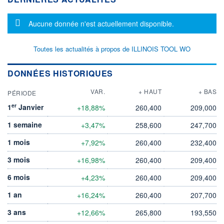
Message d'information
Aucune donnée n'est actuellement disponible.
Toutes les actualités à propos de ILLINOIS TOOL WO
DONNÉES HISTORIQUES
VAR.
+ HAUT
+ BAS
PÉRIODE
er
1
Janvier
+18,88%
260,400
209,000
1 semaine
+3,47%
258,600
247,700
1 mois
+7,92%
260,400
232,400
3 mois
+16,98%
260,400
209,400
6 mois
+4,23%
260,400
209,400
1 an
+16,24%
260,400
207,700
3 ans
+12,66%
265,800
193,550