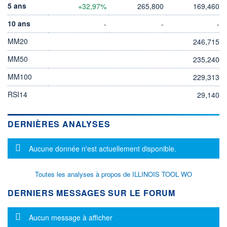
5 ans
+32,97%
265,800
169,460
10 ans
-
-
-
MM20
246,715
MM50
235,240
MM100
229,313
RSI14
29,140
DERNIÈRES ANALYSES
Message d'information
Aucune donnée n'est actuellement disponible.
Toutes les analyses à propos de ILLINOIS TOOL WO
DERNIERS MESSAGES SUR LE FORUM
Message d'information
Aucun message à afficher