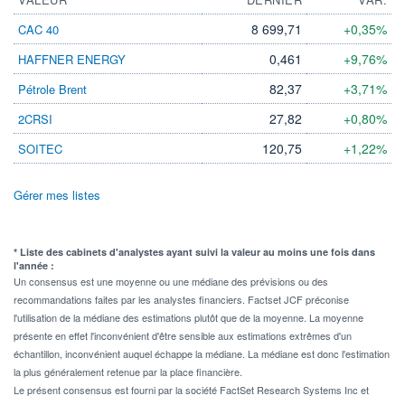
8 699,71
+0,35%
CAC 40
0,461
+9,76%
HAFFNER ENERGY
82,37
+3,71%
Pétrole Brent
27,82
+0,80%
2CRSI
120,75
+1,22%
SOITEC
Gérer mes listes
* Liste des cabinets d'analystes ayant suivi la valeur au moins une fois dans
l'année :
Un consensus est une moyenne ou une médiane des prévisions ou des
recommandations faites par les analystes financiers. Factset JCF préconise
l'utilisation de la médiane des estimations plutôt que de la moyenne. La moyenne
présente en effet l'inconvénient d'être sensible aux estimations extrêmes d'un
échantillon, inconvénient auquel échappe la médiane. La médiane est donc l'estimation
la plus généralement retenue par la place financière.
Le présent consensus est fourni par la société FactSet Research Systems Inc et