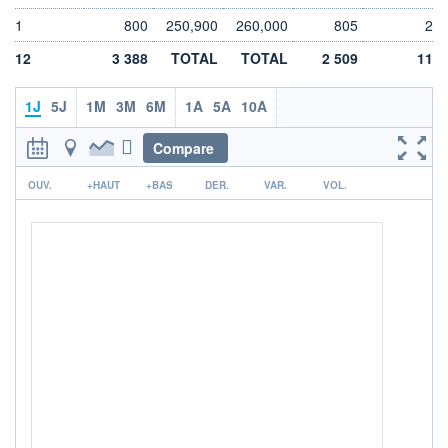
LIMITE À LA
LIMITE À LA
1
800
250,900
260,000
805
2
BAISSE
HAUSSE
186,876
247,020
12
3 388
TOTAL
TOTAL
2 509
11
RENDEMENT
PER ESTIMÉ
ESTIMÉ 2026
2026
-
-
1J
5J
1M
3M
6M
1A
5A
10A
DERNIER
DATE
Compare
DIVIDENDE
DERNIER
DIVIDENDE
0,00 EUR
-
r
OUV.
+HAUT
+BAS
DER.
VAR.
VOL.
PROCHAIN
DIVIDENDE
-
ÉLIGIBILITÉ
Non éligible
Boursobank
+ PORTEFEUILLE
+ LISTE