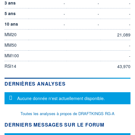
3 ans
-
-
-
5 ans
-
-
-
10 ans
-
-
-
MM20
21,089
MM50
-
MM100
-
RSI14
43,970
DERNIÈRES ANALYSES
Message d'information
Aucune donnée n'est actuellement disponible.
Toutes les analyses à propos de DRAFTKINGS RG-A
DERNIERS MESSAGES SUR LE FORUM