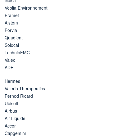
Nokia
Veolia Environnement
Eramet
Alstom
Forvia
Quadient
Solocal
TechnipFMC
Valeo
ADP
Hermes
Valerio Therapeutics
Pernod Ricard
Ubisoft
Airbus
Air Liquide
Accor
Capgemini