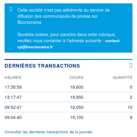
Message d'information
Cette société n'est pas adhérente au service de
diffusion des communiqués de presse sur
Boursorama.
Sociétés cotées, pour paraître dans cette rubrique,
veuillez nous contacter à l'adresse suivante :
contact-
cp@boursorama.fr
DERNIÈRES TRANSACTIONS
HEURES
COURS
QUANTITÉ
17:35:59
18,600
0
13:17:47
18,850
2
09:52:47
19,050
10
09:04:40
19,100
8
Consulter les dernières transactions de la journée