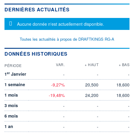
DERNIÈRES ACTUALITÉS
Message d'information
Aucune donnée n'est actuellement disponible.
Toutes les actualités à propos de DRAFTKINGS RG-A
DONNÉES HISTORIQUES
VAR.
+ HAUT
+ BAS
PÉRIODE
er
1
Janvier
-
-
-
1 semaine
-9,27%
20,500
18,600
1 mois
-19,48%
24,200
18,600
3 mois
-
-
-
6 mois
-
-
-
1 an
-
-
-