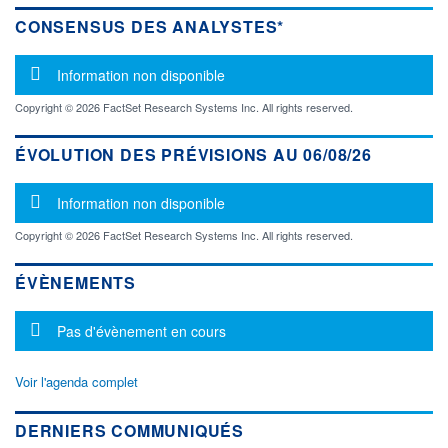
CONSENSUS DES ANALYSTES*
Message d'information
Information non disponible
Copyright © 2026 FactSet Research Systems Inc. All rights reserved.
ÉVOLUTION DES PRÉVISIONS AU 06/08/26
Message d'information
Information non disponible
Copyright © 2026 FactSet Research Systems Inc. All rights reserved.
ÉVÈNEMENTS
Message d'information
Pas d'évènement en cours
Voir l'agenda complet
DERNIERS COMMUNIQUÉS