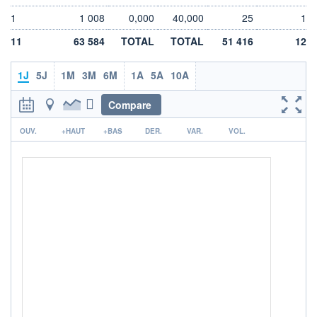
LIMITE À LA
LIMITE À LA
1
1 008
0,000
40,000
25
1
BAISSE
HAUSSE
0,000
0,000
11
63 584
TOTAL
TOTAL
51 416
12
RENDEMENT
PER ESTIMÉ
ESTIMÉ 2026
2026
-
-
1J
5J
1M
3M
6M
1A
5A
10A
DERNIER
DATE
Compare
DIVIDENDE
DERNIER
DIVIDENDE
0,00 EUR
-
r
OUV.
+HAUT
+BAS
DER.
VAR.
VOL.
PROCHAIN
DIVIDENDE
-
ÉLIGIBILITÉ
Non éligible
Boursobank
+ PORTEFEUILLE
+ LISTE