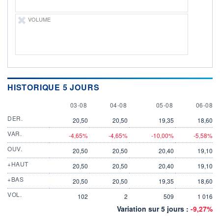
VOLUME
HISTORIQUE 5 JOURS
3 AUGUST
4 AUGUST
5 AUGUST
6 AUGU
03-08
04-08
05-08
06-08
DER.
20,50
20,50
19,35
18,60
VAR.
-4,65%
-4,65%
-10,00%
-5,58%
OUV.
20,50
20,50
20,40
19,10
+HAUT
20,50
20,50
20,40
19,10
+BAS
20,50
20,50
19,35
18,60
VOL.
102
2
509
1 016
Variation sur 5 jours :
-9,27%