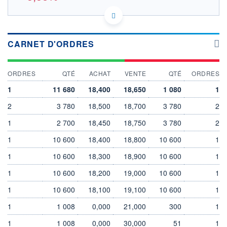
US26142V1052 IK1
DONNÉES TEMPS DIFFÉRÉ
Politique d'exécution
CARNET D'ORDRES
Cotation sur les autres places
20,0
ORDRES
QTÉ
ACHAT
VENTE
QTÉ
ORDRES
19,5
1
11 680
18,400
18,650
1 080
1
19,0
2
3 780
18,500
18,700
3 780
2
18,5
1
2 700
18,450
18,750
3 780
2
11h54
14h44
1
10 600
18,400
18,800
10 600
1
OUVERTURE
CLÔTURE VEILLE
19,100
19,700
1
10 600
18,300
18,900
10 600
1
+ HAUT
+ BAS
1
19,100
10 600
18,200
18,600
19,000
10 600
1
1
10 600
18,100
19,100
10 600
1
VOLUME
CAPITAL ÉCHANGÉ
1 016
0,00%
1
1 008
0,000
21,000
300
1
VALORISATION
DERNIER ÉCHANGE
9 228 MEUR
06.08.26 / 17:35:59
1
1 008
0,000
30,000
51
1