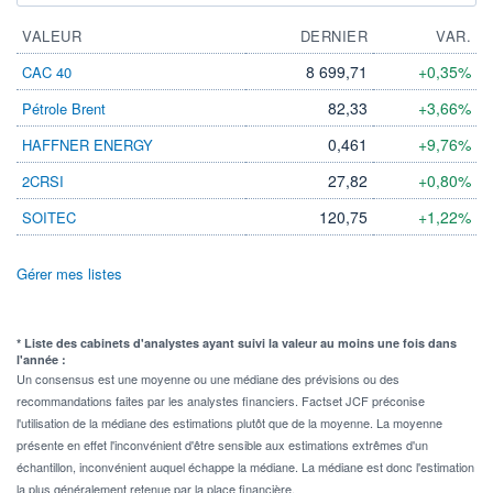
VALEUR
DERNIER
VAR.
8 699,71
+0,35%
CAC 40
82,33
+3,66%
Pétrole Brent
0,461
+9,76%
HAFFNER ENERGY
27,82
+0,80%
2CRSI
120,75
+1,22%
SOITEC
Gérer mes listes
* Liste des cabinets d'analystes ayant suivi la valeur au moins une fois dans
l'année :
Un consensus est une moyenne ou une médiane des prévisions ou des
recommandations faites par les analystes financiers. Factset JCF préconise
l'utilisation de la médiane des estimations plutôt que de la moyenne. La moyenne
présente en effet l'inconvénient d'être sensible aux estimations extrêmes d'un
échantillon, inconvénient auquel échappe la médiane. La médiane est donc l'estimation
la plus généralement retenue par la place financière.