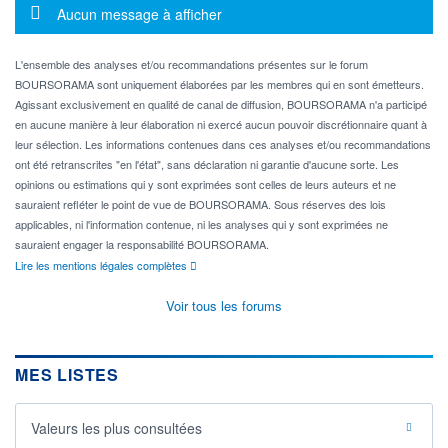
Message d'information
Aucun message à afficher
L'ensemble des analyses et/ou recommandations présentes sur le forum
BOURSORAMA sont uniquement élaborées par les membres qui en sont émetteurs.
Agissant exclusivement en qualité de canal de diffusion, BOURSORAMA n'a participé
en aucune manière à leur élaboration ni exercé aucun pouvoir discrétionnaire quant à
leur sélection. Les informations contenues dans ces analyses et/ou recommandations
ont été retranscrites "en l'état", sans déclaration ni garantie d'aucune sorte. Les
opinions ou estimations qui y sont exprimées sont celles de leurs auteurs et ne
sauraient refléter le point de vue de BOURSORAMA. Sous réserves des lois
applicables, ni l'information contenue, ni les analyses qui y sont exprimées ne
sauraient engager la responsabilité BOURSORAMA.
Lire les mentions légales complètes
Voir tous les forums
MES LISTES
Valeurs les plus consultées