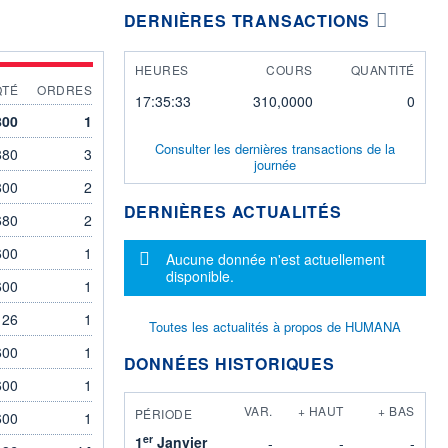
DERNIÈRES TRANSACTIONS
HEURES
COURS
QUANTITÉ
QTÉ
ORDRES
17:35:33
310,0000
0
800
1
Consulter les dernières transactions de la
880
3
journée
800
2
DERNIÈRES ACTUALITÉS
680
2
600
1
Message d'information
Aucune donnée n'est actuellement
disponible.
600
1
26
1
Toutes les actualités à propos de HUMANA
600
1
DONNÉES HISTORIQUES
600
1
VAR.
+ HAUT
+ BAS
PÉRIODE
600
1
er
1
Janvier
-
-
-