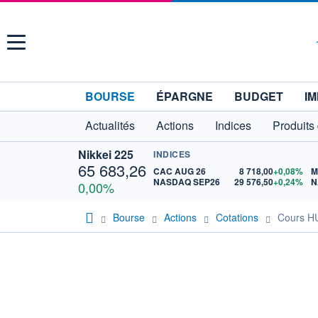
Menu
BOURSE
ÉPARGNE
BUDGET
IM
Actualités
Actions
Indices
Produits
Nikkei 225
INDICES
65 683,26
CAC AUG 26
8 718,00
+0,08%
M
NASDAQ SEP26
29 576,50
+0,24%
N
0,00%
Bourse
Actions
Cotations
Cours 