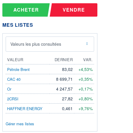
ACHETER
VENDRE
MES LISTES
Valeurs les plus consultées
VALEUR
DERNIER
VAR.
83,02
+4,53%
Pétrole Brent
8 699,71
+0,35%
CAC 40
4 247,57
+0,17%
Or
27,82
+0,80%
2CRSI
0,461
+9,76%
HAFFNER ENERGY
Gérer mes listes