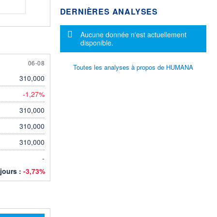
DERNIÈRES ANALYSES
Message d'information
Aucune donnée n'est actuellement
disponible.
ST
6 AUGUST
06-08
Toutes les analyses à propos de HUMANA
310,000
-1,27%
310,000
310,000
310,000
-
 jours :
-3,73%