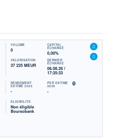
VOLUME
CAPITAL
ÉCHANGÉ
0
0,00%
VALORISATION
DERNIER
ÉCHANGE
37 225 MEUR
06.08.26 /
17:35:33
RENDEMENT
PER ESTIMÉ
ESTIMÉ 2026
2026
-
-
ÉLIGIBILITÉ
Non éligible
Boursobank