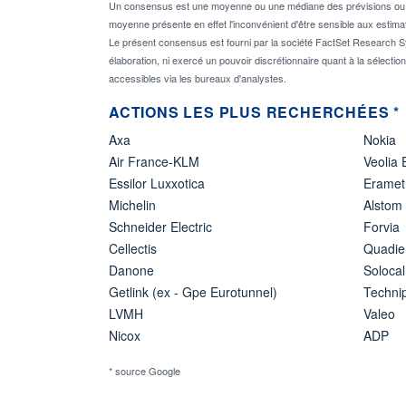
Un consensus est une moyenne ou une médiane des prévisions ou des
moyenne présente en effet l'inconvénient d'être sensible aux estima
Le présent consensus est fourni par la société FactSet Research Sy
élaboration, ni exercé un pouvoir discrétionnaire quant à la sélectio
accessibles via les bureaux d'analystes.
ACTIONS LES PLUS RECHERCHÉES *
Axa
Nokia
Air France-KLM
Veolia
Essilor Luxxotica
Eramet
Michelin
Alstom
Schneider Electric
Forvia
Cellectis
Quadie
Danone
Solocal
Getlink (ex - Gpe Eurotunnel)
Techn
LVMH
Valeo
Nicox
ADP
* source Google