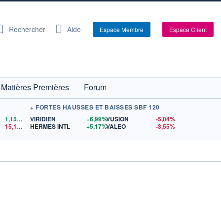
Rechercher
Aide
Espace Membre
Espace Client
Matières Premières
Forum
+ FORTES HAUSSES ET BAISSES SBF 120
1,1524
$US
VIRIDIEN
+6,99%
VUSION
-5,04%
15,15
$US
HERMES INTL
+5,17%
VALEO
-3,55%