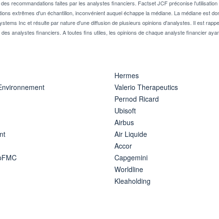
 recommandations faites par les analystes financiers. Factset JCF préconise l'utilisation 
tions extrêmes d'un échantillon, inconvénient auquel échappe la médiane. La médiane est donc
stems Inc et résulte par nature d'une diffusion de plusieurs opinions d'analystes. Il est 
n des analystes financiers. A toutes fins utiles, les opinions de chaque analyste financier aya
Hermes
 Environnement
Valerio Therapeutics
Pernod Ricard
Ubisoft
Airbus
nt
Air Liquide
Accor
ipFMC
Capgemini
Worldline
Kleaholding