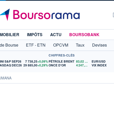
MOBILIER
IMPÔTS
ACTU
BOURSOBANK
 de Bourse
ETF - ETN
OPCVM
Taux
Devises
CHIFFRES-CLÉS
INI S&P SEP26
7 738,25
+0,09%
PÉTROLE BRENT
83,02
$US
EUR/USD
ASDAQ DEC26
29 885,00
+0,29%
ONCE D'OR
4 247,57
$US
VIX INDEX
HUMANA