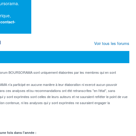
oursorama.
rique,
:
contact-
M
Voir tous les forums
e forum BOURSORAMA sont uniquement élaborées par les membres qui en sont
MA n'a participé en aucune manière à leur élaboration ni exercé aucun pouvoir
dans ces analyses et/ou recommandations ont été retranscrites "en l'état", sans
ui y sont exprimées sont celles de leurs auteurs et ne sauraient refléter le point de vue
on contenue, ni les analyses qui y sont exprimées ne sauraient engager la
 une fois dans l'année :