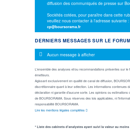
diffusion des communiqués de presse sur B
Sociétés cotées, pour paraître dans cette rub
veuillez nous contacter à l'adresse suivante 
cp@boursorama.fr
DERNIERS MESSAGES SUR LE FORU
Message d'information
Aucun message à afficher
L'ensemble des analyses et/ou recommandations présentes sur l
émetteurs.
Agissant exclusivement en qualité de canal de diffusion, BOURSORA
discrétionnaire quant à leur sélection. Les informations contenues 
déclaration ni garantie d'aucune sorte. Les opinions ou estimations q
de BOURSORAMA. Sous réserves des lois applicables, ni l'informati
responsabilité BOURSORAMA.
Lire les mentions légales complètes
* Liste des cabinets d'analystes ayant suivi la valeur au moins