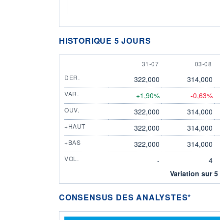
HISTORIQUE 5 JOURS
31 JULY
3 AUGU
31-07
03-08
DER.
322,000
314,000
VAR.
+1,90%
-0,63%
OUV.
322,000
314,000
+HAUT
322,000
314,000
+BAS
322,000
314,000
VOL.
-
4
Variation sur 5
CONSENSUS DES ANALYSTES*