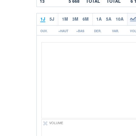
13
5 668
TOTAL
TOTAL
6 
1J
5J
1M
3M
6M
1A
5A
10A
OUV.
+HAUT
+BAS
DER.
VAR.
VOL
VOLUME