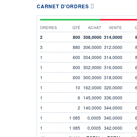
CARNET D'ORDRES
ORDRES
QTÉ
ACHAT
VENTE
2
800
308,0000
314,0000
3
880
306,0000
312,0000
1
600
304,0000
314,0000
1
600
302,0000
316,0000
1
600
300,0000
318,0000
1
10
162,0000
320,0000
1
6
145,0000
336,0000
1
2
140,0000
344,0000
1
1 085
0,0005
340,0000
1
1 085
0,0005
342,0000