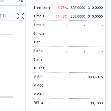
186
14
1 semaine
-3,73%
322,0000
310,0000
1 mois
-11,43%
358,0000
310,0000
3 mois
-
-
-
.
6 mois
-
-
-
1 an
-
-
-
3 ans
-
-
-
5 ans
-
-
-
10 ans
-
-
-
MM20
339,4975
MM50
-
MM100
-
RSI14
38,7600