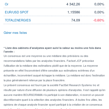
4 342,26
0,00%
Or
1,15586
0,00%
EUR/USD SPOT
74,09
-0,60%
TOTALENERGIES
Gérer mes listes
* Liste des cabinets d'analystes ayant suivi la valeur au moins une fois dans
l'année :
Un consensus est une moyenne ou une médiane des prévisions ou des
recommandations faites par les analystes financiers. Factset JCF préconise
l'utilisation de la médiane des estimations plutôt que de la moyenne. La moyenne
présente en effet l'inconvénient d'être sensible aux estimations extrêmes d'un
échantillon, inconvénient auquel échappe la médiane. La médiane est donc l'estimation
la plus généralement retenue par la place financière.
Le présent consensus est fourni par la société FactSet Research Systems Inc et
résulte par nature d'une diffusion de plusieurs opinions d'analystes. Il est rappelé qu'en
aucune manière BOURSORAMA n'a participé à son élaboration, ni exercé un pouvoir
discrétionnaire quant à la sélection des analystes financiers. A toutes fins utiles, les
opinions de chaque analyste financier ayant participé à la création de ce consensus