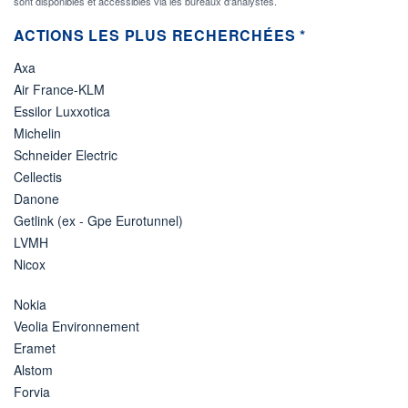
sont disponibles et accessibles via les bureaux d'analystes.
ACTIONS LES PLUS RECHERCHÉES *
Axa
Air France-KLM
Essilor Luxxotica
Michelin
Schneider Electric
Cellectis
Danone
Getlink (ex - Gpe Eurotunnel)
LVMH
Nicox
Nokia
Veolia Environnement
Eramet
Alstom
Forvia