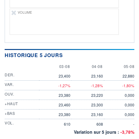
VOLUME
HISTORIQUE 5 JOURS
3 AUGUST
4 AUGUST
5 AUGU
03-08
04-08
05-08
DER.
23,400
23,160
22,880
VAR.
-1,27%
-1,28%
-1,80%
OUV.
23,380
23,220
0,000
+HAUT
23,460
23,300
0,000
+BAS
23,380
23,160
0,000
VOL.
610
608
-
Variation sur 5 jours :
-3,78%