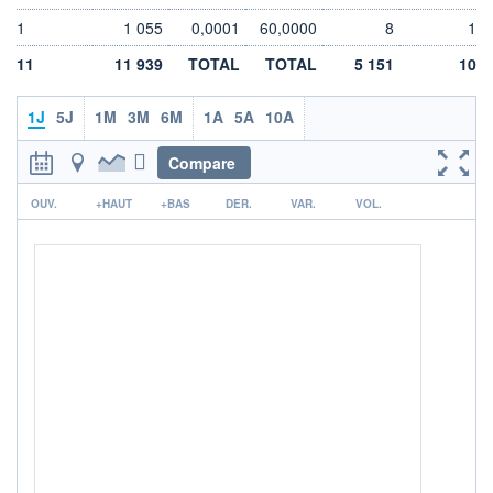
DIVIDENDE
0,00 EUR
-
1
1 055
0,0001
60,0000
8
1
PROCHAIN
11
11 939
TOTAL
TOTAL
5 151
10
DIVIDENDE
-
1J
5J
1M
3M
6M
1A
5A
10A
ÉLIGIBILITÉ
Non éligible
Boursobank
Compare
r
+ PORTEFEUILLE
+ LISTE
OUV.
+HAUT
+BAS
DER.
VAR.
VOL.