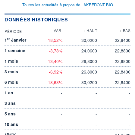
Toutes les actualités à propos de LAKEFRONT BIO
DONNÉES HISTORIQUES
VAR.
+ HAUT
+ BAS
PÉRIODE
er
1
Janvier
-18,52%
30,0200
22,8400
1 semaine
-3,78%
24,0600
22,8800
1 mois
-13,40%
26,8000
22,8800
3 mois
-6,92%
26,8000
22,8400
6 mois
-18,63%
30,0200
22,8400
1 an
-
-
-
3 ans
-
-
-
5 ans
-
-
-
10 ans
-
-
-
MM20
24,9700