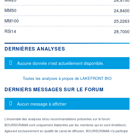
MM50
24,8400
MM100
25,2263
RSI14
28,7000
DERNIÈRES ANALYSES
Message d'information
Aucune donnée n'est actuellement disponible.
Toutes les analyses à propos de LAKEFRONT BIO
DERNIERS MESSAGES SUR LE FORUM
Message d'information
Aucun message à afficher
L'ensemble des analyses et/ou recommandations présentes sur le forum
BOURSORAMA sont uniquement élaborées par les membres qui en sont émetteurs.
Agissant exclusivement en qualité de canal de diffusion, BOURSORAMA n'a participé