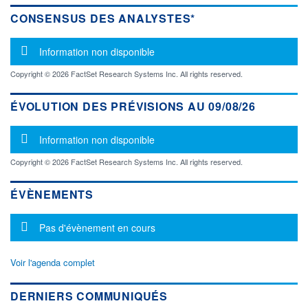
CONSENSUS DES ANALYSTES*
Message d'information
Information non disponible
Copyright © 2026 FactSet Research Systems Inc. All rights reserved.
ÉVOLUTION DES PRÉVISIONS AU 09/08/26
Message d'information
Information non disponible
Copyright © 2026 FactSet Research Systems Inc. All rights reserved.
ÉVÈNEMENTS
Message d'information
Pas d'évènement en cours
Voir l'agenda complet
DERNIERS COMMUNIQUÉS