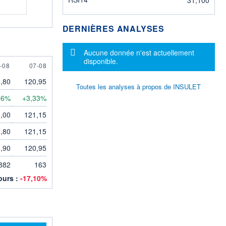
DERNIÈRES ANALYSES
Message d'information
Aucune donnée n'est actuellement
disponible.
AUGUST
7 AUGUST
-08
07-08
,80
120,95
Toutes les analyses à propos de INSULET
06%
+3,33%
,00
121,15
,80
121,15
,90
120,95
882
163
jours :
-17,10%