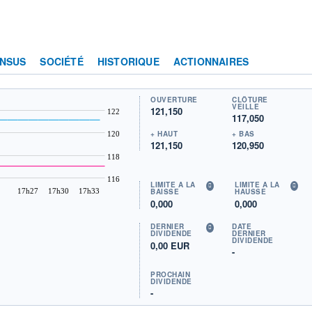
NSUS
SOCIÉTÉ
HISTORIQUE
ACTIONNAIRES
OUVERTURE
CLÔTURE
VEILLE
121,150
122
117,050
+ HAUT
+ BAS
120
121,150
120,950
118
116
LIMITE À LA
LIMITE À LA
17h27
17h30
17h33
BAISSE
HAUSSE
0,000
0,000
DERNIER
DATE
DIVIDENDE
DERNIER
DIVIDENDE
0,00 EUR
-
PROCHAIN
DIVIDENDE
-