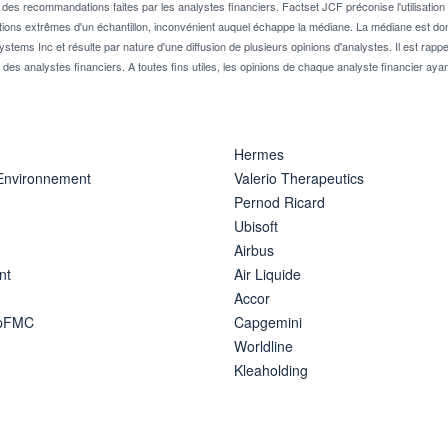
 recommandations faites par les analystes financiers. Factset JCF préconise l'utilisation 
tions extrêmes d'un échantillon, inconvénient auquel échappe la médiane. La médiane est donc
stems Inc et résulte par nature d'une diffusion de plusieurs opinions d'analystes. Il est 
n des analystes financiers. A toutes fins utiles, les opinions de chaque analyste financier aya
Hermes
 Environnement
Valerio Therapeutics
Pernod Ricard
Ubisoft
Airbus
nt
Air Liquide
Accor
ipFMC
Capgemini
Worldline
Kleaholding