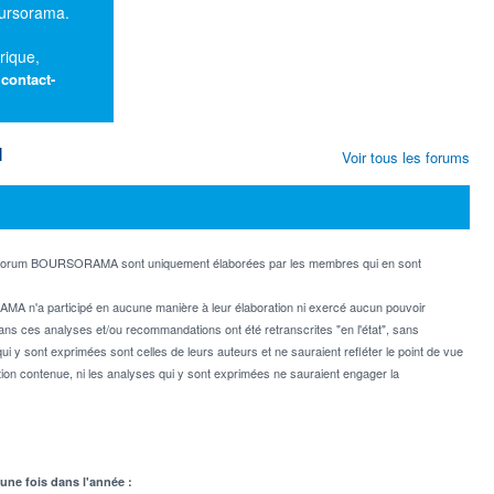
oursorama.
rique,
:
contact-
M
Voir tous les forums
e forum BOURSORAMA sont uniquement élaborées par les membres qui en sont
MA n'a participé en aucune manière à leur élaboration ni exercé aucun pouvoir
dans ces analyses et/ou recommandations ont été retranscrites "en l'état", sans
ui y sont exprimées sont celles de leurs auteurs et ne sauraient refléter le point de vue
on contenue, ni les analyses qui y sont exprimées ne sauraient engager la
 une fois dans l'année :