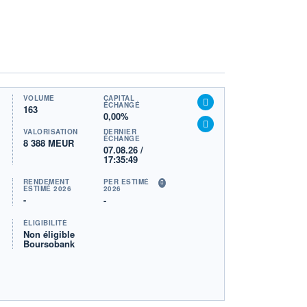
VOLUME
CAPITAL
ÉCHANGÉ
163
0,00%
VALORISATION
DERNIER
ÉCHANGE
8 388 MEUR
07.08.26 /
17:35:49
RENDEMENT
PER ESTIMÉ
ESTIMÉ 2026
2026
-
-
ÉLIGIBILITÉ
Non éligible
Boursobank