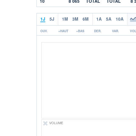
10
8 065
TOTAL
TOTAL
8 
1J
5J
1M
3M
6M
1A
5A
10A
OUV.
+HAUT
+BAS
DER.
VAR.
VOL
VOLUME