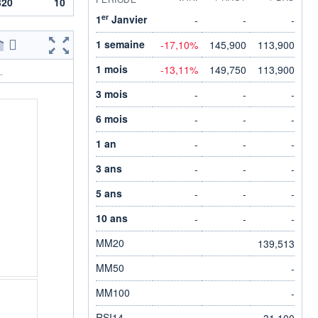
320
10
er
1
Janvier
-
-
-
1 semaine
-17,10%
145,900
113,900
1 mois
-13,11%
149,750
113,900
.
3 mois
-
-
-
6 mois
-
-
-
1 an
-
-
-
3 ans
-
-
-
5 ans
-
-
-
10 ans
-
-
-
MM20
139,513
MM50
-
MM100
-
RSI14
31,100