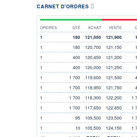
CARNET D'ORDRES
ORDRES
QTÉ
ACHAT
VENTE
1
180
121,050
121,900
1
180
120,700
121,150
1
400
120,450
121,200
1
400
120,000
121,250
1
1 700
119,600
121,500
1
1 700
118,950
121,750
1
1 700
118,300
122,200
1 
1
1 700
117,650
122,850
1 
1
95
109,500
123,500
1 
1
10
105,500
124,150
1 