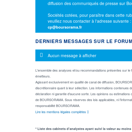
diffusion des communiqués de presse sur B
Sociétés cotées, pour paraître dans cette rub
veuillez nous contacter à l'adresse suivante 
cp@boursorama.fr
DERNIERS MESSAGES SUR LE FORU
Message d'information
Aucun message à afficher
L'ensemble des analyses et/ou recommandations présentes sur l
émetteurs.
Agissant exclusivement en qualité de canal de diffusion, BOURSORA
discrétionnaire quant à leur sélection. Les informations contenues 
déclaration ni garantie d'aucune sorte. Les opinions ou estimations q
de BOURSORAMA. Sous réserves des lois applicables, ni l'informati
responsabilité BOURSORAMA.
Lire les mentions légales complètes
* Liste des cabinets d'analystes ayant suivi la valeur au moins