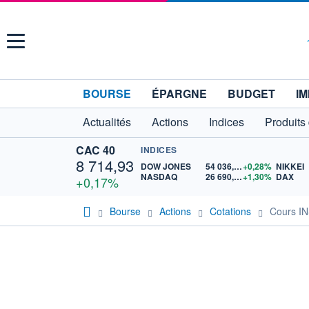
Menu
BOURSE
ÉPARGNE
BUDGET
IM
Actualités
Actions
Indices
Produits
CAC 40
INDICES
8 714,93
DOW JONES
54 036,93
+0,28%
NIKKEI
NASDAQ
26 690,62
+1,30%
DAX
+0,17%
Bourse
Actions
Cotations
Cours I