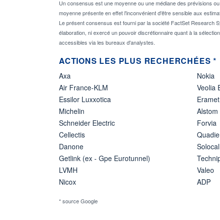
Un consensus est une moyenne ou une médiane des prévisions ou des
moyenne présente en effet l'inconvénient d'être sensible aux estima
Le présent consensus est fourni par la société FactSet Research Sy
élaboration, ni exercé un pouvoir discrétionnaire quant à la sélectio
accessibles via les bureaux d'analystes.
ACTIONS LES PLUS RECHERCHÉES *
Axa
Nokia
Air France-KLM
Veolia
Essilor Luxxotica
Eramet
Michelin
Alstom
Schneider Electric
Forvia
Cellectis
Quadie
Danone
Solocal
Getlink (ex - Gpe Eurotunnel)
Techn
LVMH
Valeo
Nicox
ADP
* source Google