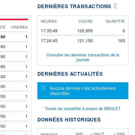
DERNIÈRES TRANSACTIONS
HEURES
COURS
QUANTITÉ
QTÉ
ORDRES
17:35:49
120,950
0
180
1
17:24:45
121,150
163
180
1
Consulter les dernières transactions de la
180
1
journée
180
1
DERNIÈRES ACTUALITÉS
400
1
400
1
Message d'information
Aucune donnée n'est actuellement
disponible.
700
1
700
1
Toutes les actualités à propos de INSULET
700
1
DONNÉES HISTORIQUES
700
1
VAR.
+ HAUT
+ BAS
PÉRIODE