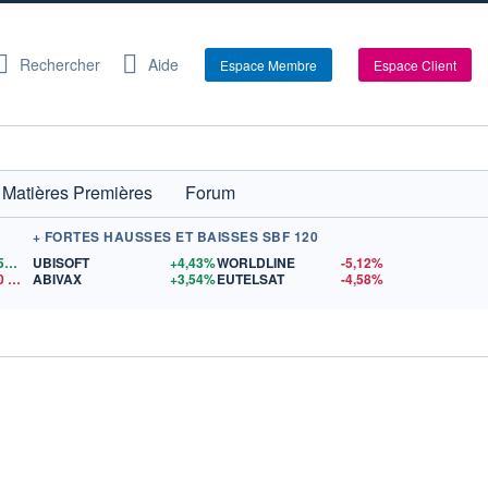
Rechercher
Aide
Espace Membre
Espace Client
Matières Premières
Forum
+ FORTES HAUSSES ET BAISSES SBF 120
1,1559
$US
UBISOFT
+4,43%
WORLDLINE
-5,12%
0
$US
ABIVAX
+3,54%
EUTELSAT
-4,58%