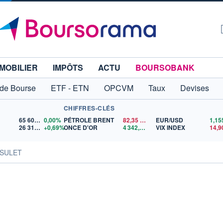
MOBILIER
IMPÔTS
ACTU
BOURSOBANK
 de Bourse
ETF - ETN
OPCVM
Taux
Devises
CHIFFRES-CLÉS
65 606,71
0,00%
PÉTROLE BRENT
82,35
$US
EUR/USD
26 319,45
+0,69%
ONCE D'OR
4 342,26
$US
VIX INDEX
14,9
NSULET