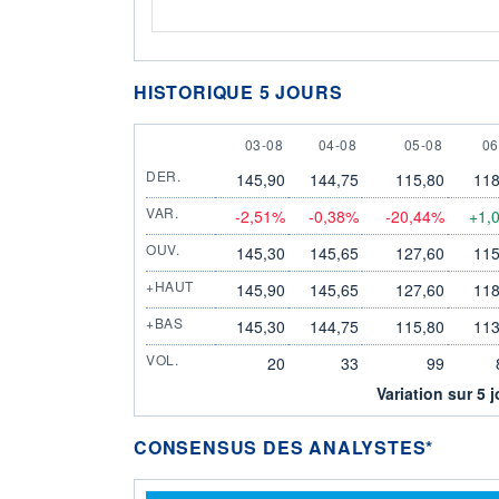
HISTORIQUE 5 JOURS
3 AUGUST
4 AUGUST
5 AUGUST
6 
03-08
04-08
05-08
06
DER.
145,90
144,75
115,80
118
VAR.
-2,51%
-0,38%
-20,44%
+1,
OUV.
145,30
145,65
127,60
115
+HAUT
145,90
145,65
127,60
118
+BAS
145,30
144,75
115,80
113
VOL.
20
33
99
Variation sur 5 
CONSENSUS DES ANALYSTES*