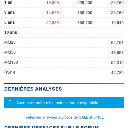
1 an
-19,30%
229,200
129,760
3 ans
-14,57%
358,700
129,760
5 ans
-22,33%
358,700
119,940
10 ans
-
-
-
MM20
154,751
MM50
148,858
MM100
152,312
RSI14
42,780
DERNIÈRES ANALYSES
Message d'information
Aucune donnée n'est actuellement disponible.
Toutes les analyses à propos de SALESFORCE
DERNIERS MESSAGES SUR LE FORUM