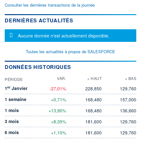
Consulter les dernières transactions de la journée
DERNIÈRES ACTUALITÉS
Message d'information
Aucune donnée n'est actuellement disponible.
Toutes les actualités à propos de SALESFORCE
DONNÉES HISTORIQUES
VAR.
+ HAUT
+ BAS
PÉRIODE
er
1
Janvier
-27,01%
228,850
129,760
1 semaine
+0,71%
168,480
157,000
1 mois
+13,90%
168,480
136,660
3 mois
+8,35%
181,600
129,760
6 mois
+1,10%
181,600
129,760