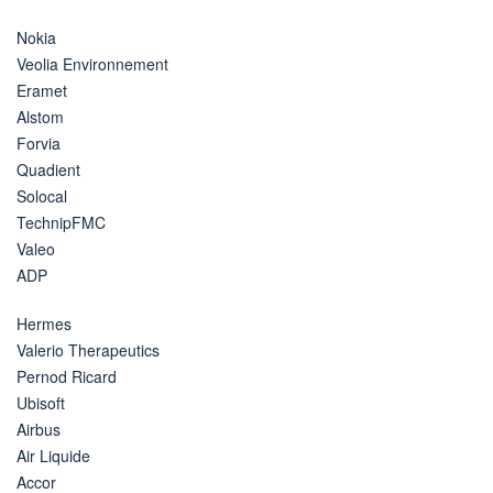
Nokia
Veolia Environnement
Eramet
Alstom
Forvia
Quadient
Solocal
TechnipFMC
Valeo
ADP
Hermes
Valerio Therapeutics
Pernod Ricard
Ubisoft
Airbus
Air Liquide
Accor