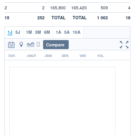
2
2
165,800
165,420
509
4
LIMITE À LA
LIMITE À LA
BAISSE
HAUSSE
0,000
0,000
15
252
TOTAL
TOTAL
1 002
18
RENDEMENT
PER ESTIMÉ
ESTIMÉ 2026
2026
1J
5J
1M
3M
6M
1A
5A
10A
-
-
DERNIER
DATE
Compare
DIVIDENDE
DERNIER
DIVIDENDE
0,00 EUR
r
-
OUV.
+HAUT
+BAS
DER.
VAR.
VOL.
PROCHAIN
DIVIDENDE
-
ÉLIGIBILITÉ
Non éligible
Boursobank
+ PORTEFEUILLE
+ LISTE