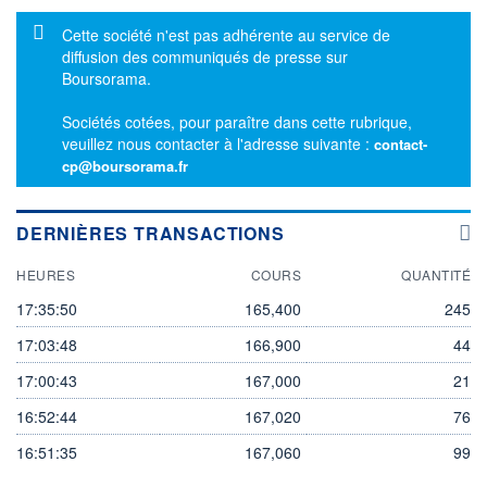
Message d'information
Cette société n'est pas adhérente au service de
diffusion des communiqués de presse sur
Boursorama.
Sociétés cotées, pour paraître dans cette rubrique,
veuillez nous contacter à l'adresse suivante :
contact-
cp@boursorama.fr
DERNIÈRES TRANSACTIONS
HEURES
COURS
QUANTITÉ
17:35:50
165,400
245
17:03:48
166,900
44
17:00:43
167,000
21
16:52:44
167,020
76
16:51:35
167,060
99