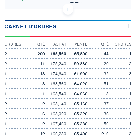
165,400 EUR
(
2,49%
)
OUVERTURE THÉORIQUE
US79466L3024 FOO
DONNÉES TEMPS DIFFÉRÉ
Politique d'exécution
CARNET D'ORDRES
Cotation sur les autres places
ORDRES
QTÉ
ACHAT
VENTE
QTÉ
ORDRES
170
2
200
165,560
165,800
44
1
165
2
11
175,240
159,880
20
2
1
13
174,640
161,900
32
3
160
11h55
14h44
17h33
1
3
168,560
164,020
51
1
OUVERTURE
CLÔTURE VEILLE
1
1
168,540
164,960
13
1
164,720
161,380
+ HAUT
+ BAS
2
2
168,140
165,160
37
1
168,400
163,760
2
6
168,020
165,320
36
1
VOLUME
CAPITAL ÉCHANGÉ
8 692
0,00%
1
2
167,460
165,380
50
1
VALORISATION
DERNIER ÉCHANGE
135 463 MEUR
07.08.26 / 17:35:50
1
12
166,280
165,400
210
3