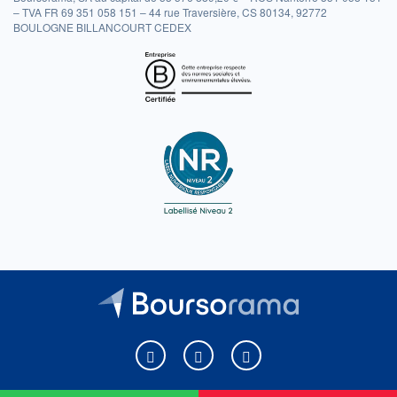
– TVA FR 69 351 058 151 – 44 rue Traversière, CS 80134, 92772
BOULOGNE BILLANCOURT CEDEX
Boursorama sur Facebook
Boursorama sur X
Boursorama sur Youtu