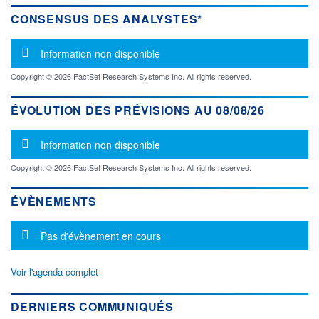
CONSENSUS DES ANALYSTES*
Message d'information
Information non disponible
Copyright © 2026 FactSet Research Systems Inc. All rights reserved.
ÉVOLUTION DES PRÉVISIONS AU 08/08/26
Message d'information
Information non disponible
Copyright © 2026 FactSet Research Systems Inc. All rights reserved.
ÉVÈNEMENTS
Message d'information
Pas d'évènement en cours
Voir l'agenda complet
DERNIERS COMMUNIQUÉS