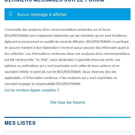
Message d'information
Aucun message à afficher
L'ensemble des analyses et/ou recommandations présentes sur le forum
BOURSORAMA sont uniquement élaborées par les membres qui en sont émetteurs.
Agissant exclusivement en qualité de canal de diffusion, BOURSORAMA n'a participé
en aucune manière à leur élaboration ni exercé aucun pouvoir discrétionnaire quant à
leur sélection. Les informations contenues dans ces analyses et/ou recommandations
ont été retranscrites "en l'état", sans déclaration ni garantie d'aucune sorte. Les
opinions ou estimations qui y sont exprimées sont celles de leurs auteurs et ne
sauraient refléter le point de vue de BOURSORAMA. Sous réserves des lois
applicables, ni l'information contenue, ni les analyses qui y sont exprimées ne
sauraient engager la responsabilité BOURSORAMA.
Lire les mentions légales complètes
Voir tous les forums
MES LISTES