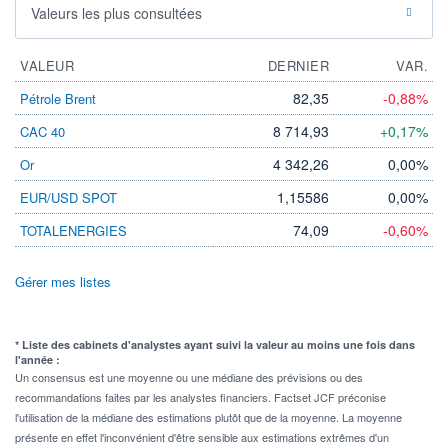
Valeurs les plus consultées
VALEUR
DERNIER
VAR.
82,35
-0,88%
Pétrole Brent
8 714,93
+0,17%
CAC 40
4 342,26
0,00%
Or
1,15586
0,00%
EUR/USD SPOT
74,09
-0,60%
TOTALENERGIES
Gérer mes listes
* Liste des cabinets d'analystes ayant suivi la valeur au moins une fois dans
l'année :
Un consensus est une moyenne ou une médiane des prévisions ou des
recommandations faites par les analystes financiers. Factset JCF préconise
l'utilisation de la médiane des estimations plutôt que de la moyenne. La moyenne
présente en effet l'inconvénient d'être sensible aux estimations extrêmes d'un