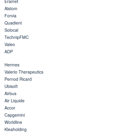
Eramet
Alstom
Forvia
Quadient
Solocal
TechnipFMC
Valeo
ADP
Hermes
Valerio Therapeutics
Pernod Ricard
Ubisoft
Airbus
Air Liquide
Accor
Capgemini
Worldline
Kleaholding