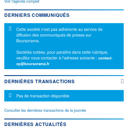
Voir l'agenda complet
DERNIERS COMMUNIQUÉS
Message d'information
Cette société n'est pas adhérente au service de
diffusion des communiqués de presse sur
Boursorama.
Sociétés cotées, pour paraître dans cette rubrique,
veuillez nous contacter à l'adresse suivante :
contact-
cp@boursorama.fr
DERNIÈRES TRANSACTIONS
Message d'information
Pas de transaction disponible
Consulter les dernières transactions de la journée
DERNIÈRES ACTUALITÉS