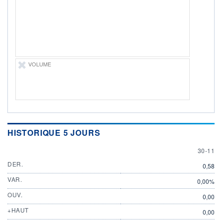
DIVIDENDE
0,00 EUR
-
PROCHAIN
DIVIDENDE
-
ÉLIGIBILITÉ
Non éligible
VOLUME
Boursobank
+ PORTEFEUILLE
+ LISTE
HISTORIQUE 5 JOURS
30 NOV
30-11
DER.
0,58
VAR.
0,00%
OUV.
0,00
+HAUT
0,00