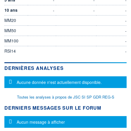
10 ans
-
-
-
MM20
-
MM50
-
MM100
-
RSI14
-
DERNIÈRES ANALYSES
Message d'information
Aucune donnée n'est actuellement disponible.
Toutes les analyses à propos de JSC SI SP GDR REG-S
DERNIERS MESSAGES SUR LE FORUM
Message d'information
Aucun message à afficher