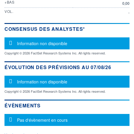
+BAS
0,00
VOL.
-
CONSENSUS DES ANALYSTES*
Message d'information
Information non disponible
Copyright © 2026 FactSet Research Systems Inc. All rights reserved.
ÉVOLUTION DES PRÉVISIONS AU 07/08/26
Message d'information
Information non disponible
Copyright © 2026 FactSet Research Systems Inc. All rights reserved.
ÉVÈNEMENTS
Message d'information
Pas d'évènement en cours