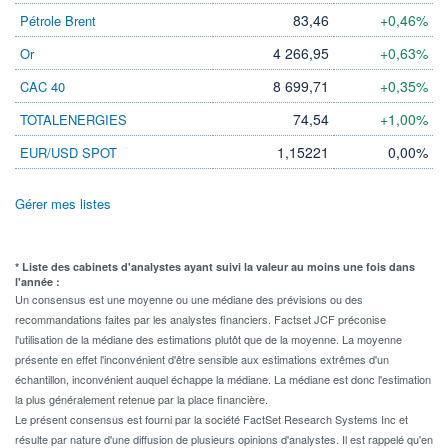
83,46
+0,46%
Pétrole Brent
4 266,95
+0,63%
Or
8 699,71
+0,35%
CAC 40
74,54
+1,00%
TOTALENERGIES
1,15221
0,00%
EUR/USD SPOT
Gérer mes listes
* Liste des cabinets d'analystes ayant suivi la valeur au moins une fois dans
l'année :
Un consensus est une moyenne ou une médiane des prévisions ou des
recommandations faites par les analystes financiers. Factset JCF préconise
l'utilisation de la médiane des estimations plutôt que de la moyenne. La moyenne
présente en effet l'inconvénient d'être sensible aux estimations extrêmes d'un
échantillon, inconvénient auquel échappe la médiane. La médiane est donc l'estimation
la plus généralement retenue par la place financière.
Le présent consensus est fourni par la société FactSet Research Systems Inc et
résulte par nature d'une diffusion de plusieurs opinions d'analystes. Il est rappelé qu'en