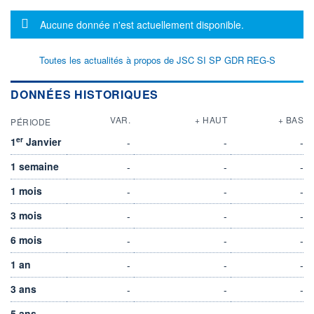
Message d'information
Aucune donnée n'est actuellement disponible.
Toutes les actualités à propos de JSC SI SP GDR REG-S
DONNÉES HISTORIQUES
VAR.
+ HAUT
+ BAS
PÉRIODE
er
1
Janvier
-
-
-
1 semaine
-
-
-
1 mois
-
-
-
3 mois
-
-
-
6 mois
-
-
-
1 an
-
-
-
3 ans
-
-
-
5 ans
-
-
-