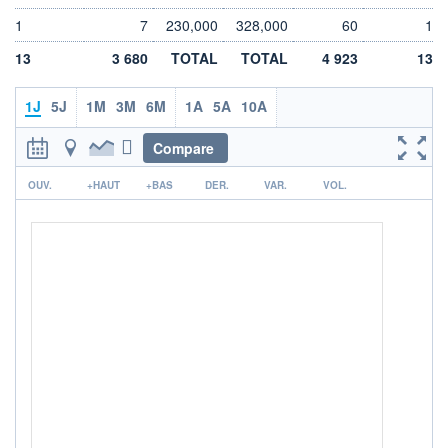
DIVIDENDE
0,00 EUR
-
1
7
230,000
328,000
60
1
PROCHAIN
13
3 680
TOTAL
TOTAL
4 923
13
DIVIDENDE
-
1J
5J
1M
3M
6M
1A
5A
10A
ÉLIGIBILITÉ
Non éligible
Boursobank
Compare
r
+ PORTEFEUILLE
+ LISTE
OUV.
+HAUT
+BAS
DER.
VAR.
VOL.