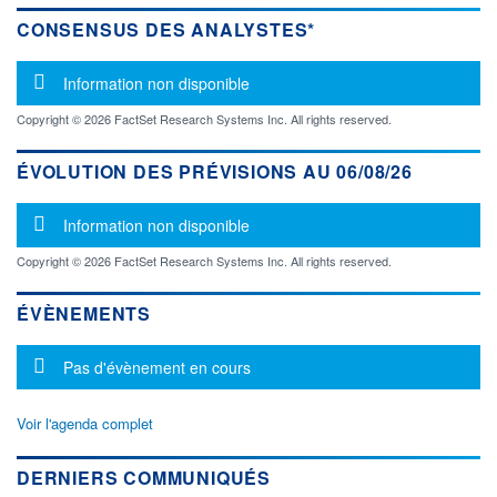
CONSENSUS DES ANALYSTES*
Message d'information
Information non disponible
Copyright © 2026 FactSet Research Systems Inc. All rights reserved.
ÉVOLUTION DES PRÉVISIONS AU 06/08/26
Message d'information
Information non disponible
Copyright © 2026 FactSet Research Systems Inc. All rights reserved.
ÉVÈNEMENTS
Message d'information
Pas d'évènement en cours
Voir l'agenda complet
DERNIERS COMMUNIQUÉS