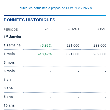
Toutes les actualités à propos de DOMINO'S PIZZA
DONNÉES HISTORIQUES
VAR.
+ HAUT
+ BAS
PÉRIODE
er
1
Janvier
-
-
-
1 semaine
+3,96%
321,000
299,000
1 mois
+18,42%
321,000
262,000
3 mois
-
-
-
6 mois
-
-
-
1 an
-
-
-
3 ans
-
-
-
5 ans
-
-
-
10 ans
-
-
-