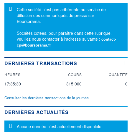
Message d'information
Cette société n'est pas adhérente au service de
diffusion des communiqués de presse sur
Boursorama.
Sociétés cotées, pour paraître dans cette rubrique,
veuillez nous contacter à l'adresse suivante :
contact-
cp@boursorama.fr
DERNIÈRES TRANSACTIONS
HEURES
COURS
QUANTITÉ
17:35:30
315,000
0
Consulter les dernières transactions de la journée
DERNIÈRES ACTUALITÉS
Message d'information
Aucune donnée n'est actuellement disponible.