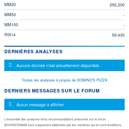
MM20
292,200
MM50
-
MM100
-
RSI14
59,430
DERNIÈRES ANALYSES
Message d'information
Aucune donnée n'est actuellement disponible.
Toutes les analyses à propos de DOMINO'S PIZZA
DERNIERS MESSAGES SUR LE FORUM
Message d'information
Aucun message à afficher
L'ensemble des analyses et/ou recommandations présentes sur le forum
BOURSORAMA sont uniquement élaborées par les membres qui en sont émetteurs.