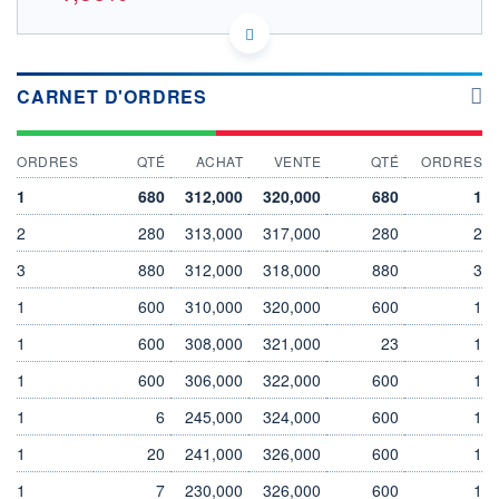
US25754A2015 EZV
DONNÉES TEMPS DIFFÉRÉ
Politique d'exécution
CARNET D'ORDRES
Cotation sur les autres places
OUVERTURE
CLÔTURE VEILLE
ORDRES
QTÉ
ACHAT
VENTE
QTÉ
ORDRES
315,000
320,000
+ HAUT
+ BAS
1
680
312,000
320,000
680
1
315,000
315,000
2
280
313,000
317,000
280
2
VOLUME
CAPITAL ÉCHANGÉ
0
0,00%
3
880
312,000
318,000
880
3
VALORISATION
DERNIER ÉCHANGE
1
600
310,000
320,000
600
1
10 421 MEUR
05.08.26 / 17:35:30
1
600
308,000
321,000
23
1
LIMITE À LA
LIMITE À LA
BAISSE
HAUSSE
0,000
0,000
1
600
306,000
322,000
600
1
RENDEMENT
PER ESTIMÉ
1
6
245,000
324,000
600
1
ESTIMÉ 2026
2026
-
-
1
20
241,000
326,000
600
1
DERNIER
DATE
1
7
230,000
326,000
600
1
DIVIDENDE
DERNIER