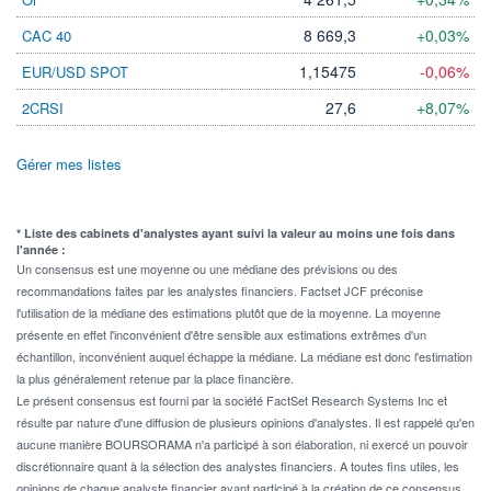
8 669,3
+0,03%
CAC 40
1,15475
-0,06%
EUR/USD SPOT
27,6
+8,07%
2CRSI
Gérer mes listes
* Liste des cabinets d'analystes ayant suivi la valeur au moins une fois dans
l'année :
Un consensus est une moyenne ou une médiane des prévisions ou des
recommandations faites par les analystes financiers. Factset JCF préconise
l'utilisation de la médiane des estimations plutôt que de la moyenne. La moyenne
présente en effet l'inconvénient d'être sensible aux estimations extrêmes d'un
échantillon, inconvénient auquel échappe la médiane. La médiane est donc l'estimation
la plus généralement retenue par la place financière.
Le présent consensus est fourni par la société FactSet Research Systems Inc et
résulte par nature d'une diffusion de plusieurs opinions d'analystes. Il est rappelé qu'en
aucune manière BOURSORAMA n'a participé à son élaboration, ni exercé un pouvoir
discrétionnaire quant à la sélection des analystes financiers. A toutes fins utiles, les
opinions de chaque analyste financier ayant participé à la création de ce consensus