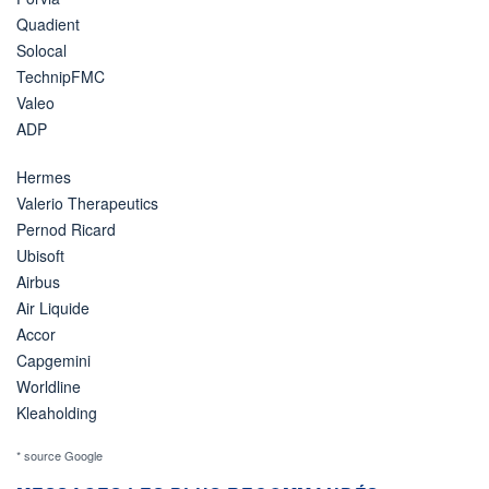
Quadient
Solocal
TechnipFMC
Valeo
ADP
Hermes
Valerio Therapeutics
Pernod Ricard
Ubisoft
Airbus
Air Liquide
Accor
Capgemini
Worldline
Kleaholding
* source Google