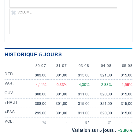
VOLUME
HISTORIQUE 5 JOURS
30 JULY
31 JULY
3 AUGUST
4 AUGUST
5 AUGU
30-07
31-07
03-08
04-08
05-08
DER.
303,00
301,00
315,00
321,00
315,00
VAR.
-4,11%
-0,33%
+4,30%
+2,88%
-1,56%
OUV.
308,00
301,00
311,00
320,00
315,00
+HAUT
308,00
301,00
315,00
321,00
315,00
+BAS
299,00
301,00
311,00
320,00
315,00
VOL.
75
-
94
21
-
Variation sur 5 jours :
+3,96%