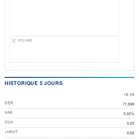
DIVIDENDE
0,00 GBP
-
PROCHAIN
DIVIDENDE
-
ÉLIGIBILITÉ
VOLUME
Non éligible
Boursobank
+ PORTEFEUILLE
+ LISTE
HISTORIQUE 5 JOURS
18 AUG
18-08
DER.
71,599
VAR.
0,00%
OUV.
0,00
+HAUT
0,00