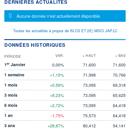
DERNIÈRES ACTUALITÉS
Message d'information
Aucune donnée n'est actuellement disponible.
Toutes les actualités à propos de IN.CS ET.(IE) MSCI JAP.LC
DONNÉES HISTORIQUES
VAR.
+ HAUT
+ BAS
PÉRIODE
er
1
Janvier
0,00%
71,600
71,600
1 semaine
+1,15%
71,998
70,766
1 mois
+0,59%
73,095
69,318
3 mois
+8,23%
73,095
65,625
6 mois
+2,72%
73,095
64,418
1 an
-1,75%
75,573
64,418
3 ans
+28,87%
80,412
54,141