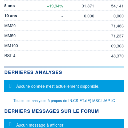
5 ans
+19,94%
91,871
54,141
10 ans
-
0,000
0,000
MM20
71,486
MM50
71,237
MM100
69,363
RSI14
48,370
DERNIÈRES ANALYSES
Message d'information
Aucune donnée n'est actuellement disponible.
Toutes les analyses à propos de IN.CS ET.(IE) MSCI JAP.LC
DERNIERS MESSAGES SUR LE FORUM
Message d'information
Aucun message à afficher