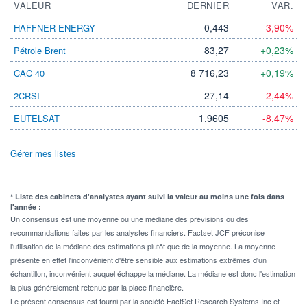
VALEUR
DERNIER
VAR.
0,443
-3,90%
HAFFNER ENERGY
83,27
+0,23%
Pétrole Brent
8 716,23
+0,19%
CAC 40
27,14
-2,44%
2CRSI
1,9605
-8,47%
EUTELSAT
Gérer mes listes
* Liste des cabinets d'analystes ayant suivi la valeur au moins une fois dans
l'année :
Un consensus est une moyenne ou une médiane des prévisions ou des
recommandations faites par les analystes financiers. Factset JCF préconise
l'utilisation de la médiane des estimations plutôt que de la moyenne. La moyenne
présente en effet l'inconvénient d'être sensible aux estimations extrêmes d'un
échantillon, inconvénient auquel échappe la médiane. La médiane est donc l'estimation
la plus généralement retenue par la place financière.
Le présent consensus est fourni par la société FactSet Research Systems Inc et