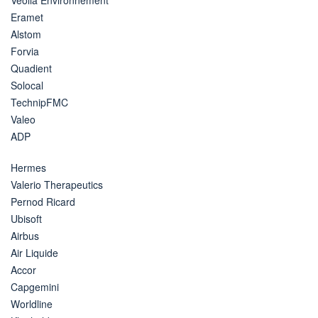
Eramet
Alstom
Forvia
Quadient
Solocal
TechnipFMC
Valeo
ADP
Hermes
Valerio Therapeutics
Pernod Ricard
Ubisoft
Airbus
Air Liquide
Accor
Capgemini
Worldline