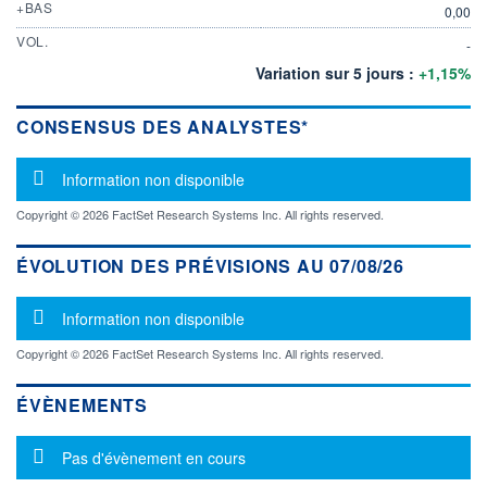
+BAS
0,00
VOL.
-
Variation sur 5 jours :
+1,15%
CONSENSUS DES ANALYSTES*
Message d'information
Information non disponible
Copyright © 2026 FactSet Research Systems Inc. All rights reserved.
ÉVOLUTION DES PRÉVISIONS AU 07/08/26
Message d'information
Information non disponible
Copyright © 2026 FactSet Research Systems Inc. All rights reserved.
ÉVÈNEMENTS
Message d'information
Pas d'évènement en cours