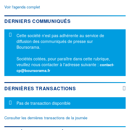
Voir l'agenda complet
DERNIERS COMMUNIQUÉS
Message d'information
Cette société n'est pas adhérente au service de
diffusion des communiqués de presse sur
Boursorama.
Sociétés cotées, pour paraître dans cette rubrique,
veuillez nous contacter à l'adresse suivante :
contact-
cp@boursorama.fr
DERNIÈRES TRANSACTIONS
Message d'information
Pas de transaction disponible
Consulter les dernières transactions de la journée