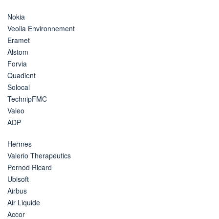
Nokia
Veolia Environnement
Eramet
Alstom
Forvia
Quadient
Solocal
TechnipFMC
Valeo
ADP
Hermes
Valerio Therapeutics
Pernod Ricard
Ubisoft
Airbus
Air Liquide
Accor