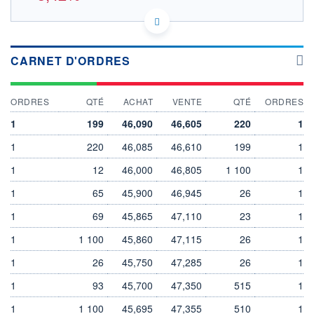
US0316521006 AMK
DONNÉES TEMPS DIFFÉRÉ
Politique d'exécution
CARNET D'ORDRES
Cotation sur les autres places
49
ORDRES
QTÉ
ACHAT
VENTE
QTÉ
ORDRES
48
1
199
46,090
46,605
220
1
47
1
220
46,085
46,610
199
1
46
1
12
46,000
46,805
1 100
1
10h36
12h08
1
65
45,900
46,945
26
1
OUVERTURE
CLÔTURE VEILLE
46,365
48,240
1
69
45,865
47,110
23
1
+ HAUT
+ BAS
1
46,780
1 100
45,860
46,325
47,115
26
1
1
26
45,750
47,285
26
1
VOLUME
CAPITAL ÉCHANGÉ
2 536
0,00%
1
93
45,700
47,350
515
1
VALORISATION
DERNIER ÉCHANGE
11 575 MEUR
06.08.26 / 13:39:45
1
1 100
45,695
47,355
510
1