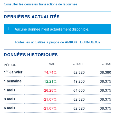
Consulter les dernières transactions de la journée
DERNIÈRES ACTUALITÉS
Message d'information
Aucune donnée n'est actuellement disponible.
Toutes les actualités à propos de AMKOR TECHNOLOGY
DONNÉES HISTORIQUES
VAR.
+ HAUT
+ BAS
PÉRIODE
er
1
Janvier
-74,74%
82,320
38,380
1 semaine
+12,21%
49,250
38,375
1 mois
-26,28%
64,600
38,375
3 mois
-21,07%
82,320
38,375
6 mois
-21,07%
82,320
38,375