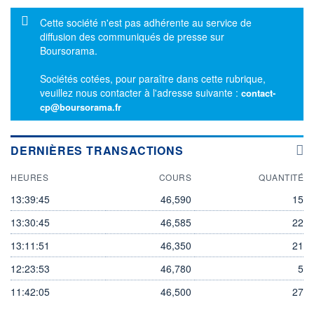
Message d'information
Cette société n'est pas adhérente au service de
diffusion des communiqués de presse sur
Boursorama.
Sociétés cotées, pour paraître dans cette rubrique,
veuillez nous contacter à l'adresse suivante :
contact-
cp@boursorama.fr
DERNIÈRES TRANSACTIONS
HEURES
COURS
QUANTITÉ
13:39:45
46,590
15
13:30:45
46,585
22
13:11:51
46,350
21
12:23:53
46,780
5
11:42:05
46,500
27