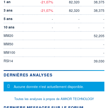
1 an
-21,07%
82,320
38,375
3 ans
-21,07%
82,320
38,375
5 ans
-
-
-
10 ans
-
-
-
MM20
52,205
MM50
-
MM100
-
RSI14
39,030
DERNIÈRES ANALYSES
Message d'information
Aucune donnée n'est actuellement disponible.
Toutes les analyses à propos de AMKOR TECHNOLOGY
DERNIERS MESSAGES SUR LE FORUM