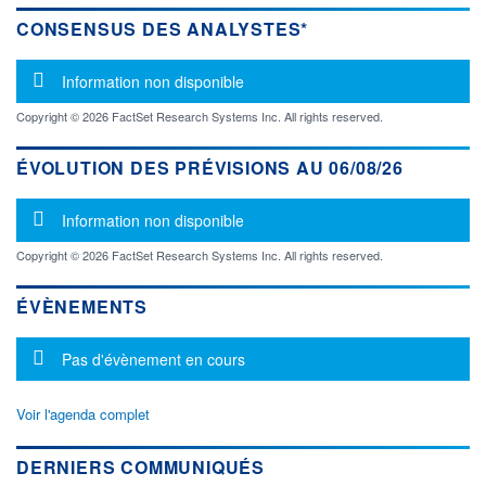
CONSENSUS DES ANALYSTES*
Message d'information
Information non disponible
Copyright © 2026 FactSet Research Systems Inc. All rights reserved.
ÉVOLUTION DES PRÉVISIONS AU 06/08/26
Message d'information
Information non disponible
Copyright © 2026 FactSet Research Systems Inc. All rights reserved.
ÉVÈNEMENTS
Message d'information
Pas d'évènement en cours
Voir l'agenda complet
DERNIERS COMMUNIQUÉS