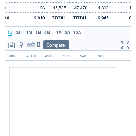
LIMITE À LA
LIMITE À LA
1
26
45,585
47,470
4 300
1
BAISSE
HAUSSE
0,000
0,000
10
2 910
TOTAL
TOTAL
6 945
10
RENDEMENT
PER ESTIMÉ
ESTIMÉ 2026
2026
-
-
1J
5J
1M
3M
6M
1A
5A
10A
DERNIER
DATE
Compare
DIVIDENDE
DERNIER
DIVIDENDE
0,00 EUR
-
r
OUV.
+HAUT
+BAS
DER.
VAR.
VOL.
PROCHAIN
DIVIDENDE
-
ÉLIGIBILITÉ
Non éligible
Boursobank
+ PORTEFEUILLE
+ LISTE