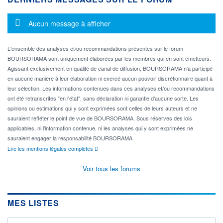
Message d'information
Aucun message à afficher
L'ensemble des analyses et/ou recommandations présentes sur le forum
BOURSORAMA sont uniquement élaborées par les membres qui en sont émetteurs.
Agissant exclusivement en qualité de canal de diffusion, BOURSORAMA n'a participé
en aucune manière à leur élaboration ni exercé aucun pouvoir discrétionnaire quant à
leur sélection. Les informations contenues dans ces analyses et/ou recommandations
ont été retranscrites "en l'état", sans déclaration ni garantie d'aucune sorte. Les
opinions ou estimations qui y sont exprimées sont celles de leurs auteurs et ne
sauraient refléter le point de vue de BOURSORAMA. Sous réserves des lois
applicables, ni l'information contenue, ni les analyses qui y sont exprimées ne
sauraient engager la responsabilité BOURSORAMA.
Lire les mentions légales complètes
Voir tous les forums
MES LISTES