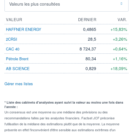
Valeurs les plus consultées
VALEUR
DERNIER
VAR.
0,4865
+15,83%
HAFFNER ENERGY
28,5
+3,26%
2CRSI
8 724,37
+0,64%
CAC 40
80,34
+1,16%
Pétrole Brent
0,829
+18,09%
AB SCIENCE
Gérer mes listes
* Liste des cabinets d'analystes ayant suivi la valeur au moins une fois dans
l'année :
Un consensus est une moyenne ou une médiane des prévisions ou des
recommandations faites par les analystes financiers. Factset JCF préconise
l'utilisation de la médiane des estimations plutôt que de la moyenne. La moyenne
présente en effet l'inconvénient d'être sensible aux estimations extrêmes d'un