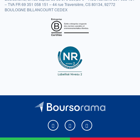
– TVA FR 69 351 058 151 – 44 rue Traversière, CS 80134, 92772
BOULOGNE BILLANCOURT CEDEX
Boursorama sur Facebook
Boursorama sur X
Boursorama sur Youtu