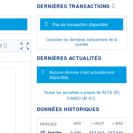
DERNIÈRES TRANSACTIONS
Message d'information
Pas de transaction disponible
Consulter les dernières transactions de la
journée
DERNIÈRES ACTUALITÉS
.
Message d'information
Aucune donnée n'est actuellement
disponible.
Toutes les actualités à propos de IN.CS (IE)
O.MSCI UK S.C.
DONNÉES HISTORIQUES
VAR.
+ HAUT
+ BAS
PÉRIODE
er
1
Janvier
0,00%
247,040
247,040