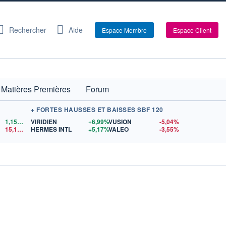
Rechercher
Aide
Espace Membre
Espace Client
Matières Premières
Forum
+ FORTES HAUSSES ET BAISSES SBF 120
1,1521
$US
VIRIDIEN
+6,99%
VUSION
-5,04%
15,15
$US
HERMES INTL
+5,17%
VALEO
-3,55%