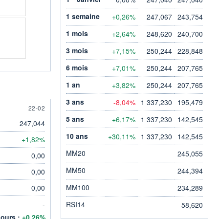
1 semaine
+0,26%
247,067
243,754
1 mois
+2,64%
248,620
240,700
3 mois
+7,15%
250,244
228,848
6 mois
+7,01%
250,244
207,765
1 an
+3,82%
250,244
207,765
3 ans
-8,04%
1 337,230
195,479
22 FEBRUARY
22-02
5 ans
+6,17%
1 337,230
142,545
247,044
10 ans
+30,11%
1 337,230
142,545
+1,82%
MM20
245,055
0,00
MM50
244,394
0,00
MM100
0,00
234,289
-
RSI14
58,620
jours :
+0,26%