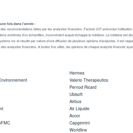
 une fois dans l'année :
 recommandations faites par les analystes financiers. Factset JCF préconise l'utilisation 
tions extrêmes d'un échantillon, inconvénient auquel échappe la médiane. La médiane est donc
stems Inc et résulte par nature d'une diffusion de plusieurs opinions d'analystes. Il est 
n des analystes financiers. A toutes fins utiles, les opinions de chaque analyste financier aya
Hermes
 Environnement
Valerio Therapeutics
Pernod Ricard
Ubisoft
Airbus
nt
Air Liquide
Accor
ipFMC
Capgemini
Worldline