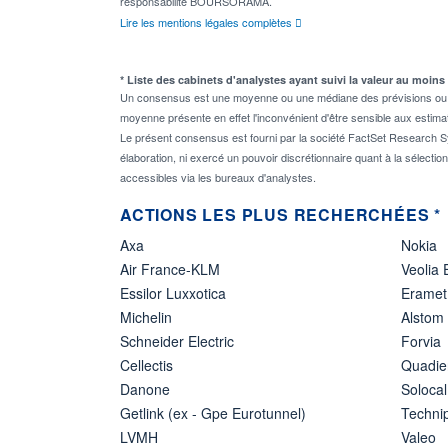
responsabilité BOURSORAMA.
Lire les mentions légales complètes
* Liste des cabinets d'analystes ayant suivi la valeur au moins
Un consensus est une moyenne ou une médiane des prévisions ou des
moyenne présente en effet l'inconvénient d'être sensible aux estima
Le présent consensus est fourni par la société FactSet Research Sy
élaboration, ni exercé un pouvoir discrétionnaire quant à la sélectio
accessibles via les bureaux d'analystes.
ACTIONS LES PLUS RECHERCHÉES *
Axa
Nokia
Air France-KLM
Veolia
Essilor Luxxotica
Eramet
Michelin
Alstom
Schneider Electric
Forvia
Cellectis
Quadie
Danone
Solocal
Getlink (ex - Gpe Eurotunnel)
Techn
LVMH
Valeo