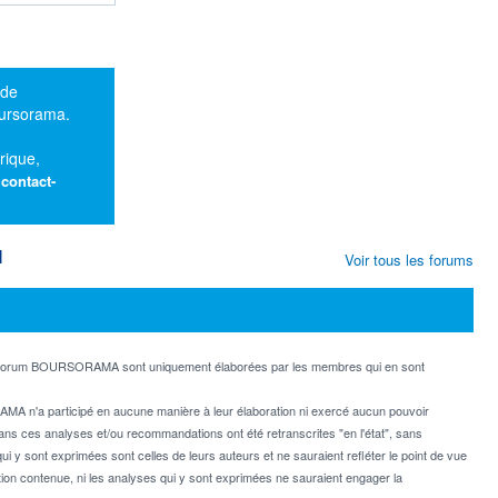
 de
oursorama.
rique,
:
contact-
M
Voir tous les forums
e forum BOURSORAMA sont uniquement élaborées par les membres qui en sont
MA n'a participé en aucune manière à leur élaboration ni exercé aucun pouvoir
dans ces analyses et/ou recommandations ont été retranscrites "en l'état", sans
ui y sont exprimées sont celles de leurs auteurs et ne sauraient refléter le point de vue
on contenue, ni les analyses qui y sont exprimées ne sauraient engager la