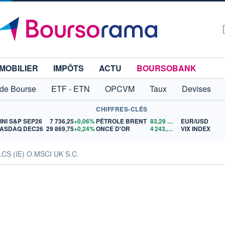
MOBILIER
IMPÔTS
ACTU
BOURSOBANK
 de Bourse
ETF - ETN
OPCVM
Taux
Devises
CHIFFRES-CLÉS
INI S&P SEP26
7 736,25
+0,06%
PÉTROLE BRENT
83,29
$US
EUR/USD
ASDAQ DEC26
29 869,75
+0,24%
ONCE D'OR
4 243,45
$US
VIX INDEX
.CS (IE) O.MSCI UK S.C.