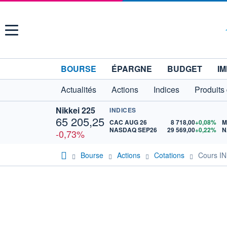
Menu
BOURSE
ÉPARGNE
BUDGET
IM
Actualités
Actions
Indices
Produits
Nikkei 225
INDICES
65 205,25
CAC AUG 26
8 718,00
+0,08%
M
NASDAQ SEP26
29 569,00
+0,22%
N
-0,73%
Bourse
Actions
Cotations
Cours IN