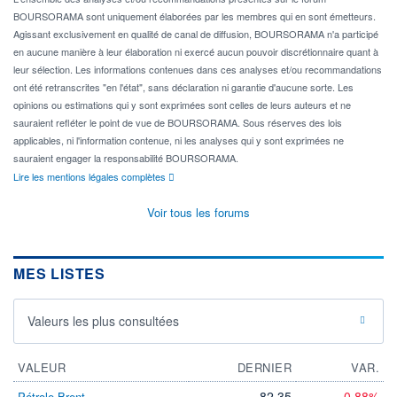
BOURSORAMA sont uniquement élaborées par les membres qui en sont émetteurs.
Agissant exclusivement en qualité de canal de diffusion, BOURSORAMA n'a participé
en aucune manière à leur élaboration ni exercé aucun pouvoir discrétionnaire quant à
leur sélection. Les informations contenues dans ces analyses et/ou recommandations
ont été retranscrites "en l'état", sans déclaration ni garantie d'aucune sorte. Les
opinions ou estimations qui y sont exprimées sont celles de leurs auteurs et ne
sauraient refléter le point de vue de BOURSORAMA. Sous réserves des lois
applicables, ni l'information contenue, ni les analyses qui y sont exprimées ne
sauraient engager la responsabilité BOURSORAMA.
Lire les mentions légales complètes
Voir tous les forums
MES LISTES
Valeurs les plus consultées
VALEUR
DERNIER
VAR.
82,35
-0,88%
Pétrole Brent