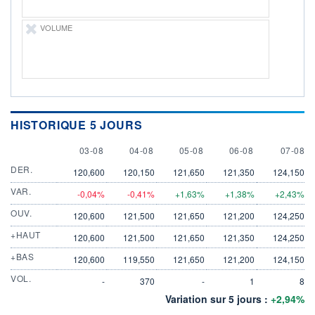
VOLUME
HISTORIQUE 5 JOURS
3 AUGUST
4 AUGUST
5 AUGUST
6 AUGUST
7 AUGU
03-08
04-08
05-08
06-08
07-08
DER.
120,600
120,150
121,650
121,350
124,150
VAR.
-0,04%
-0,41%
+1,63%
+1,38%
+2,43%
OUV.
120,600
121,500
121,650
121,200
124,250
+HAUT
120,600
121,500
121,650
121,350
124,250
+BAS
120,600
119,550
121,650
121,200
124,150
VOL.
-
370
-
1
8
Variation sur 5 jours :
+2,94%