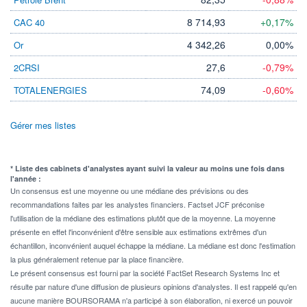
8 714,93
+0,17%
CAC 40
4 342,26
0,00%
Or
27,6
-0,79%
2CRSI
74,09
-0,60%
TOTALENERGIES
Gérer mes listes
* Liste des cabinets d'analystes ayant suivi la valeur au moins une fois dans
l'année :
Un consensus est une moyenne ou une médiane des prévisions ou des
recommandations faites par les analystes financiers. Factset JCF préconise
l'utilisation de la médiane des estimations plutôt que de la moyenne. La moyenne
présente en effet l'inconvénient d'être sensible aux estimations extrêmes d'un
échantillon, inconvénient auquel échappe la médiane. La médiane est donc l'estimation
la plus généralement retenue par la place financière.
Le présent consensus est fourni par la société FactSet Research Systems Inc et
résulte par nature d'une diffusion de plusieurs opinions d'analystes. Il est rappelé qu'en
aucune manière BOURSORAMA n'a participé à son élaboration, ni exercé un pouvoir