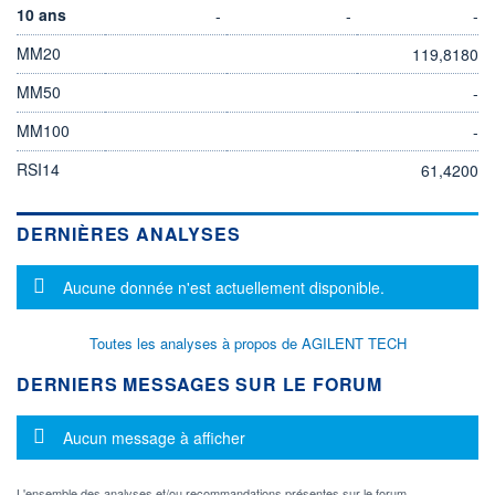
10 ans
-
-
-
MM20
119,8180
MM50
-
MM100
-
RSI14
61,4200
DERNIÈRES ANALYSES
Message d'information
Aucune donnée n'est actuellement disponible.
Toutes les analyses à propos de AGILENT TECH
DERNIERS MESSAGES SUR LE FORUM
Message d'information
Aucun message à afficher
L'ensemble des analyses et/ou recommandations présentes sur le forum