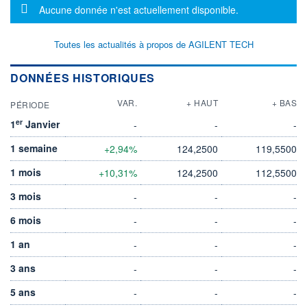
Message d'information
Aucune donnée n'est actuellement disponible.
Toutes les actualités à propos de AGILENT TECH
DONNÉES HISTORIQUES
VAR.
+ HAUT
+ BAS
PÉRIODE
er
1
Janvier
-
-
-
1 semaine
+2,94%
124,2500
119,5500
1 mois
+10,31%
124,2500
112,5500
3 mois
-
-
-
6 mois
-
-
-
1 an
-
-
-
3 ans
-
-
-
5 ans
-
-
-