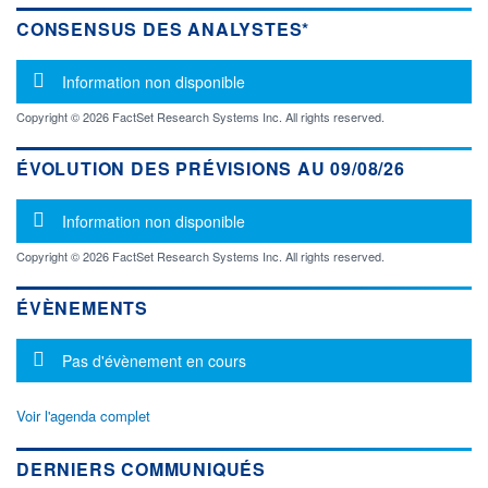
CONSENSUS DES ANALYSTES*
Message d'information
Information non disponible
Copyright © 2026 FactSet Research Systems Inc. All rights reserved.
ÉVOLUTION DES PRÉVISIONS AU 09/08/26
Message d'information
Information non disponible
Copyright © 2026 FactSet Research Systems Inc. All rights reserved.
ÉVÈNEMENTS
Message d'information
Pas d'évènement en cours
Voir l'agenda complet
DERNIERS COMMUNIQUÉS