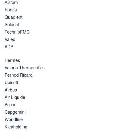
Alstom
Forvia
Quadient
Solocal
TechnipFMC
Valeo
ADP
Hermes
Valerio Therapeutics
Pernod Ricard
Ubisoft
Airbus
Air Liquide
Accor
Capgemini
Worldline
Kleaholding