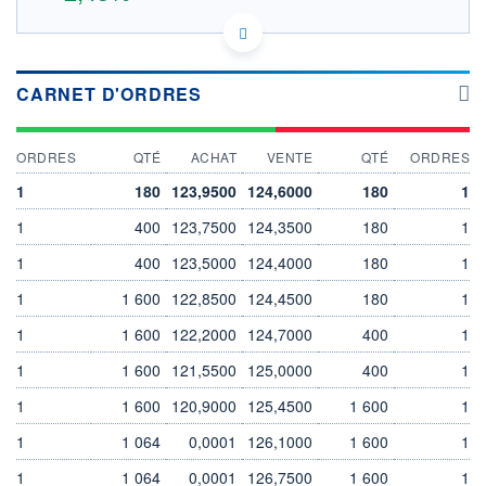
US00846U1016 AG8
DONNÉES TEMPS DIFFÉRÉ
Politique d'exécution
CARNET D'ORDRES
Cotation sur les autres places
126
ORDRES
QTÉ
ACHAT
VENTE
QTÉ
ORDRES
124
1
180
123,9500
124,6000
180
1
122
1
400
123,7500
124,3500
180
1
120
1
400
123,5000
124,4000
180
1
17h14
17h24
1
1 600
122,8500
124,4500
180
1
OUVERTURE
CLÔTURE VEILLE
124,2500
121,2000
1
1 600
122,2000
124,7000
400
1
+ HAUT
+ BAS
1
124,2500
1 600
121,5500
125,0000
124,1500
400
1
1
1 600
120,9000
125,4500
1 600
1
VOLUME
CAPITAL ÉCHANGÉ
8
0,00%
1
1 064
0,0001
126,1000
1 600
1
VALORISATION
DERNIER ÉCHANGE
35 064 MEUR
07.08.26 / 17:35:33
1
1 064
0,0001
126,7500
1 600
1