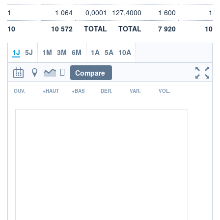
LIMITE À LA
LIMITE À LA
1
1 064
0,0001
127,4000
1 600
1
BAISSE
HAUSSE
0,0000
0,0000
10
10 572
TOTAL
TOTAL
7 920
10
RENDEMENT
PER ESTIMÉ
ESTIMÉ 2026
2026
-
-
1J
5J
1M
3M
6M
1A
5A
10A
DERNIER
DATE
Compare
DIVIDENDE
DERNIER
DIVIDENDE
0,00 EUR
-
r
OUV.
+HAUT
+BAS
DER.
VAR.
VOL.
PROCHAIN
DIVIDENDE
-
ÉLIGIBILITÉ
Non éligible
Boursobank
+ PORTEFEUILLE
+ LISTE