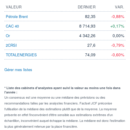
VALEUR
DERNIER
VAR.
82,35
-0,88%
Pétrole Brent
8 714,93
+0,17%
CAC 40
4 342,26
0,00%
Or
27,6
-0,79%
2CRSI
74,09
-0,60%
TOTALENERGIES
Gérer mes listes
* Liste des cabinets d'analystes ayant suivi la valeur au moins une fois dans
l'année :
Un consensus est une moyenne ou une médiane des prévisions ou des
recommandations faites par les analystes financiers. Factset JCF préconise
l'utilisation de la médiane des estimations plutôt que de la moyenne. La moyenne
présente en effet l'inconvénient d'être sensible aux estimations extrêmes d'un
échantillon, inconvénient auquel échappe la médiane. La médiane est donc l'estimation
la plus généralement retenue par la place financière.