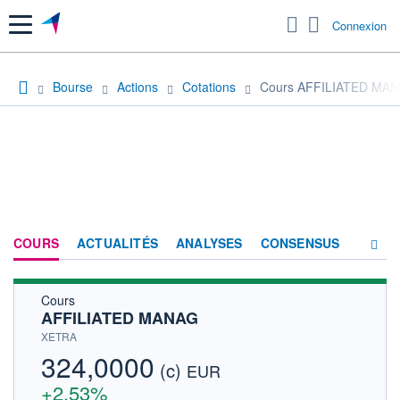
Menu
Connexion
Bourse
Actions
Cotations
Cours AFFILIATED MA
COURS
ACTUALITÉS
ANALYSES
CONSENSUS
Cours
SOCIÉTÉ
AFFILIATED MANAG
HISTORIQUE
XETRA
324,0000
(c)
ACTIONNAIRES
EUR
+2,53%