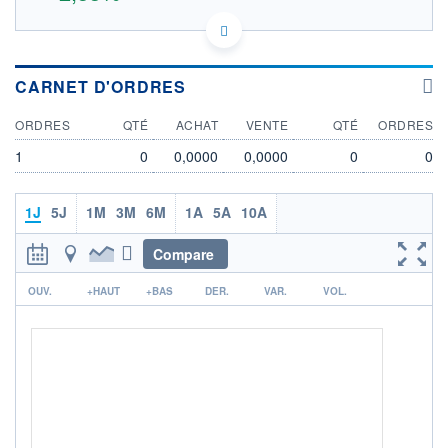
US0082521081 AFS
DONNÉES TEMPS DIFFÉRÉ
Politique d'exécution
CARNET D'ORDRES
Cotation sur les autres places
ORDRES
QTÉ
ACHAT
VENTE
QTÉ
ORDRES
OUVERTURE
CLÔTURE VEILLE
0,0000
316,0000
1
0
0,0000
0,0000
0
0
+ HAUT
+ BAS
0,0000
0,0000
1J
5J
1M
3M
6M
1A
5A
10A
VOLUME
CAPITAL ÉCHANGÉ
0
0,00%
Compare
VALORISATION
DERNIER ÉCHANGE
8 558 MEUR
06.08.26 / 17:35:58
r
OUV.
+HAUT
+BAS
DER.
VAR.
VOL.
LIMITE À LA
LIMITE À LA
BAISSE
HAUSSE
0,0000
0,0000
RENDEMENT
PER ESTIMÉ
ESTIMÉ 2026
2026
-
-
DERNIER
DATE
DIVIDENDE
DERNIER