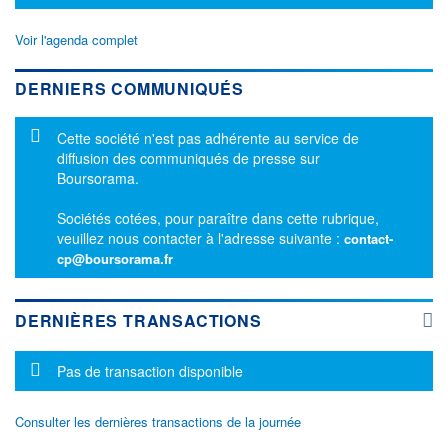
Voir l'agenda complet
DERNIERS COMMUNIQUÉS
Message d'information
Cette société n'est pas adhérente au service de
diffusion des communiqués de presse sur
Boursorama.
Sociétés cotées, pour paraître dans cette rubrique,
veuillez nous contacter à l'adresse suivante :
contact-
cp@boursorama.fr
DERNIÈRES TRANSACTIONS
Message d'information
Pas de transaction disponible
Consulter les dernières transactions de la journée