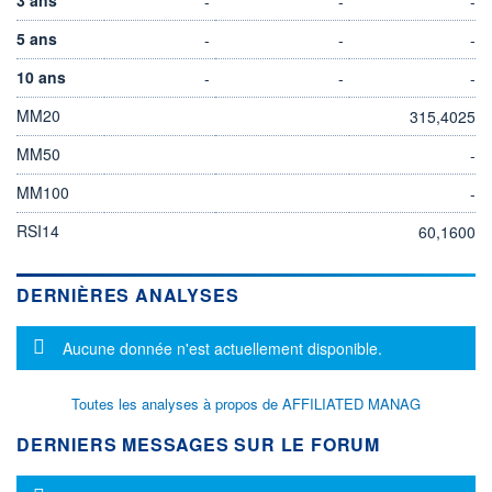
-
-
-
5 ans
-
-
-
10 ans
-
-
-
MM20
315,4025
MM50
-
MM100
-
RSI14
60,1600
DERNIÈRES ANALYSES
Message d'information
Aucune donnée n'est actuellement disponible.
Toutes les analyses à propos de AFFILIATED MANAG
DERNIERS MESSAGES SUR LE FORUM