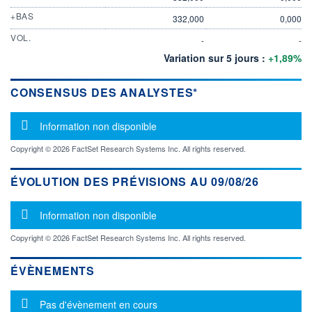
+BAS
332,000
0,000
VOL.
-
-
Variation sur 5 jours :
+1,89%
CONSENSUS DES ANALYSTES*
Message d'information
Information non disponible
Copyright © 2026 FactSet Research Systems Inc. All rights reserved.
ÉVOLUTION DES PRÉVISIONS AU 09/08/26
Message d'information
Information non disponible
Copyright © 2026 FactSet Research Systems Inc. All rights reserved.
ÉVÈNEMENTS
Message d'information
Pas d'évènement en cours