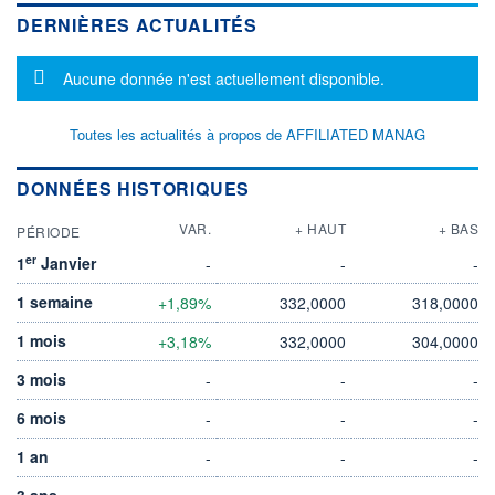
DERNIÈRES ACTUALITÉS
Message d'information
Aucune donnée n'est actuellement disponible.
Toutes les actualités à propos de AFFILIATED MANAG
DONNÉES HISTORIQUES
VAR.
+ HAUT
+ BAS
PÉRIODE
er
1
Janvier
-
-
-
1 semaine
+1,89%
332,0000
318,0000
1 mois
+3,18%
332,0000
304,0000
3 mois
-
-
-
6 mois
-
-
-
1 an
-
-
-
3 ans