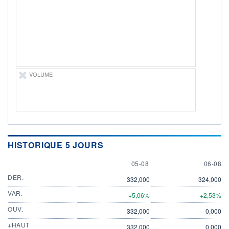
DIVIDENDE
0,00 EUR
-
PROCHAIN
DIVIDENDE
-
ÉLIGIBILITÉ
Non éligible
Boursobank
VOLUME
+ PORTEFEUILLE
+ LISTE
HISTORIQUE 5 JOURS
5 AUGUST
6 AUGU
05-08
06-08
DER.
332,000
324,000
VAR.
+5,06%
+2,53%
OUV.
332,000
0,000
+HAUT
332,000
0,000