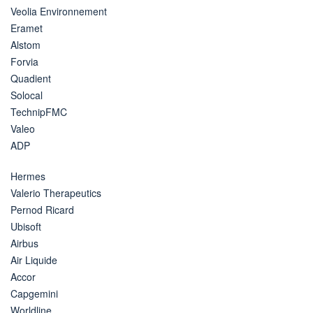
Veolia Environnement
Eramet
Alstom
Forvia
Quadient
Solocal
TechnipFMC
Valeo
ADP
Hermes
Valerio Therapeutics
Pernod Ricard
Ubisoft
Airbus
Air Liquide
Accor
Capgemini
Worldline