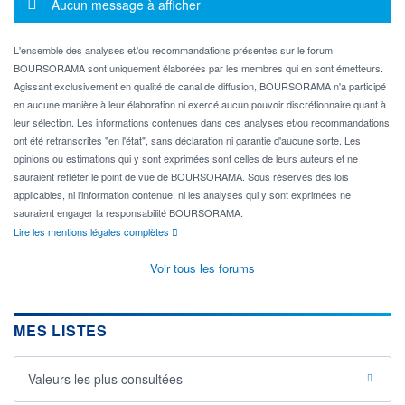
Message d'information
Aucun message à afficher
L'ensemble des analyses et/ou recommandations présentes sur le forum
BOURSORAMA sont uniquement élaborées par les membres qui en sont émetteurs.
Agissant exclusivement en qualité de canal de diffusion, BOURSORAMA n'a participé
en aucune manière à leur élaboration ni exercé aucun pouvoir discrétionnaire quant à
leur sélection. Les informations contenues dans ces analyses et/ou recommandations
ont été retranscrites "en l'état", sans déclaration ni garantie d'aucune sorte. Les
opinions ou estimations qui y sont exprimées sont celles de leurs auteurs et ne
sauraient refléter le point de vue de BOURSORAMA. Sous réserves des lois
applicables, ni l'information contenue, ni les analyses qui y sont exprimées ne
sauraient engager la responsabilité BOURSORAMA.
Lire les mentions légales complètes
Voir tous les forums
MES LISTES
Valeurs les plus consultées