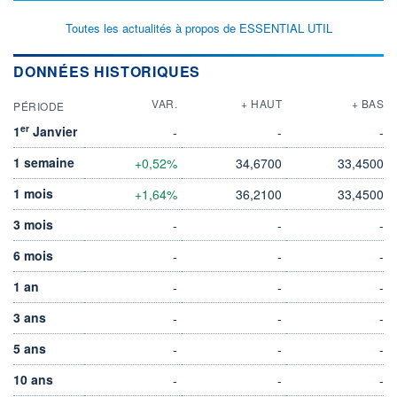
Toutes les actualités à propos de ESSENTIAL UTIL
DONNÉES HISTORIQUES
VAR.
+ HAUT
+ BAS
PÉRIODE
er
1
Janvier
-
-
-
1 semaine
+0,52%
34,6700
33,4500
1 mois
+1,64%
36,2100
33,4500
3 mois
-
-
-
6 mois
-
-
-
1 an
-
-
-
3 ans
-
-
-
5 ans
-
-
-
10 ans
-
-
-