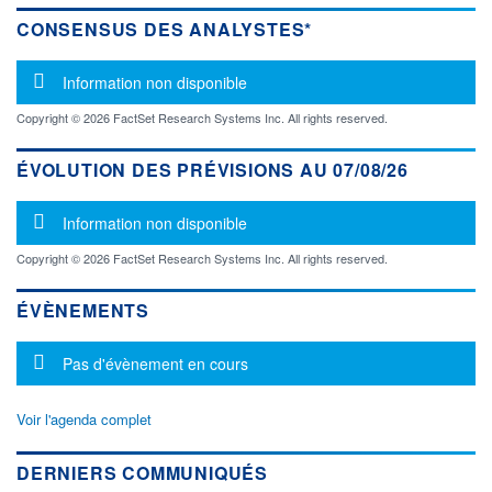
CONSENSUS DES ANALYSTES*
Message d'information
Information non disponible
Copyright © 2026 FactSet Research Systems Inc. All rights reserved.
ÉVOLUTION DES PRÉVISIONS AU 07/08/26
Message d'information
Information non disponible
Copyright © 2026 FactSet Research Systems Inc. All rights reserved.
ÉVÈNEMENTS
Message d'information
Pas d'évènement en cours
Voir l'agenda complet
DERNIERS COMMUNIQUÉS