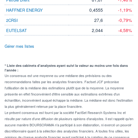
0,4555
-1,19%
HAFFNER ENERGY
27,6
-0,79%
2CRSI
2,044
-4,58%
EUTELSAT
Gérer mes listes
* Liste des cabinets d'analystes ayant suivi la valeur au moins une fois dans
l'année :
Un consensus est une moyenne ou une médiane des prévisions ou des
recommandations faites par les analystes financiers. Factset JCF préconise
l'utilisation de la médiane des estimations plutôt que de la moyenne. La moyenne
présente en effet l'inconvénient d'être sensible aux estimations extrêmes d'un
échantillon, inconvénient auquel échappe la médiane. La médiane est donc l'estimation
la plus généralement retenue par la place financière.
Le présent consensus est fourni par la société FactSet Research Systems Inc et
résulte par nature d'une diffusion de plusieurs opinions d'analystes. Il est rappelé qu'en
aucune manière BOURSORAMA n'a participé à son élaboration, ni exercé un pouvoir
discrétionnaire quant à la sélection des analystes financiers. A toutes fins utiles, les
opinions de chaque analyste financier ayant participé à la création de ce consensus