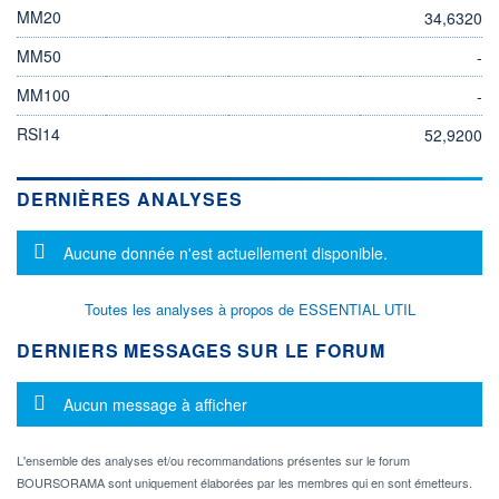
MM20
34,6320
MM50
-
MM100
-
RSI14
52,9200
DERNIÈRES ANALYSES
Message d'information
Aucune donnée n'est actuellement disponible.
Toutes les analyses à propos de ESSENTIAL UTIL
DERNIERS MESSAGES SUR LE FORUM
Message d'information
Aucun message à afficher
L'ensemble des analyses et/ou recommandations présentes sur le forum
BOURSORAMA sont uniquement élaborées par les membres qui en sont émetteurs.