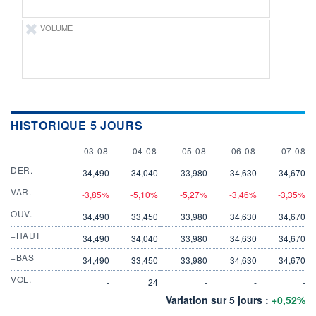
VOLUME
HISTORIQUE 5 JOURS
3 AUGUST
4 AUGUST
5 AUGUST
6 AUGUST
7 AUGU
03-08
04-08
05-08
06-08
07-08
DER.
34,490
34,040
33,980
34,630
34,670
VAR.
-3,85%
-5,10%
-5,27%
-3,46%
-3,35%
OUV.
34,490
33,450
33,980
34,630
34,670
+HAUT
34,490
34,040
33,980
34,630
34,670
+BAS
34,490
33,450
33,980
34,630
34,670
VOL.
-
24
-
-
-
Variation sur 5 jours :
+0,52%