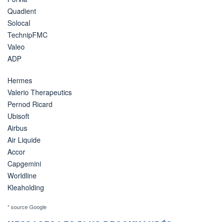
Quadient
Solocal
TechnipFMC
Valeo
ADP
Hermes
Valerio Therapeutics
Pernod Ricard
Ubisoft
Airbus
Air Liquide
Accor
Capgemini
Worldline
Kleaholding
* source Google