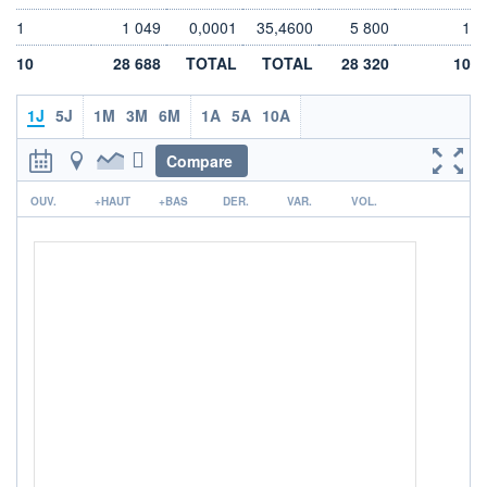
DIVIDENDE
0,00 EUR
-
1
1 049
0,0001
35,4600
5 800
1
PROCHAIN
10
28 688
TOTAL
TOTAL
28 320
10
DIVIDENDE
-
1J
5J
1M
3M
6M
1A
5A
10A
ÉLIGIBILITÉ
Non éligible
Boursobank
Compare
r
+ PORTEFEUILLE
+ LISTE
OUV.
+HAUT
+BAS
DER.
VAR.
VOL.