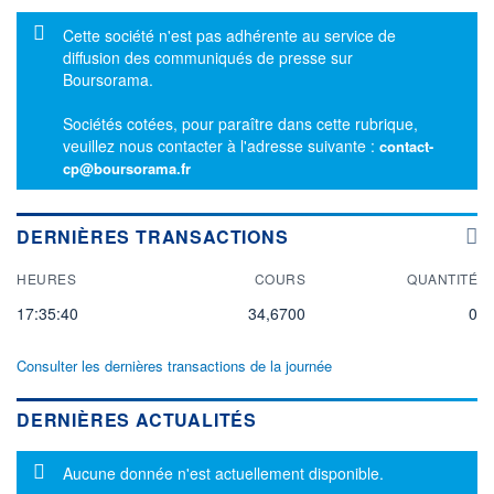
Message d'information
Cette société n'est pas adhérente au service de
diffusion des communiqués de presse sur
Boursorama.
Sociétés cotées, pour paraître dans cette rubrique,
veuillez nous contacter à l'adresse suivante :
contact-
cp@boursorama.fr
DERNIÈRES TRANSACTIONS
HEURES
COURS
QUANTITÉ
17:35:40
34,6700
0
Consulter les dernières transactions de la journée
DERNIÈRES ACTUALITÉS
Message d'information
Aucune donnée n'est actuellement disponible.