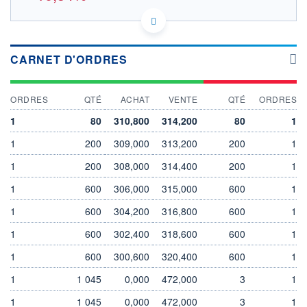
US88262P1021 9WY
DONNÉES TEMPS DIFFÉRÉ
Politique d'exécution
CARNET D'ORDRES
Cotation sur les autres places
OUVERTURE
CLÔTURE VEILLE
ORDRES
QTÉ
ACHAT
VENTE
QTÉ
ORDRES
311,000
347,200
+ HAUT
+ BAS
1
80
310,800
314,200
80
1
311,000
310,600
1
200
309,000
313,200
200
1
VOLUME
CAPITAL ÉCHANGÉ
3
0,00%
1
200
308,000
314,400
200
1
VALORISATION
DERNIER ÉCHANGE
1
600
306,000
315,000
600
1
21 423 MEUR
06.08.26 / 17:35:56
1
600
304,200
316,800
600
1
LIMITE À LA
LIMITE À LA
BAISSE
HAUSSE
0,000
0,000
1
600
302,400
318,600
600
1
RENDEMENT
PER ESTIMÉ
1
600
300,600
320,400
600
1
ESTIMÉ 2026
2026
-
-
1
1 045
0,000
472,000
3
1
DERNIER
DATE
1
1 045
0,000
472,000
3
1
DIVIDENDE
DERNIER