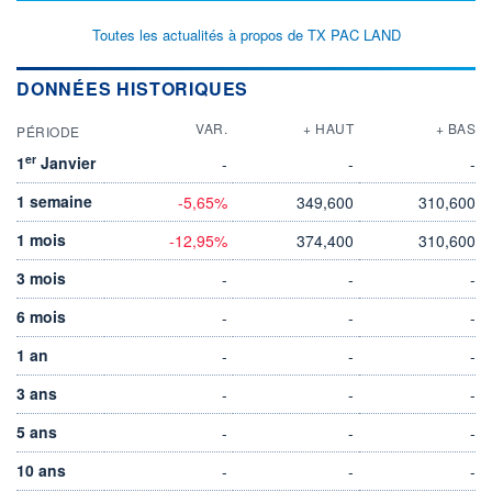
Toutes les actualités à propos de TX PAC LAND
DONNÉES HISTORIQUES
VAR.
+ HAUT
+ BAS
PÉRIODE
er
1
Janvier
-
-
-
1 semaine
-5,65%
349,600
310,600
1 mois
-12,95%
374,400
310,600
3 mois
-
-
-
6 mois
-
-
-
1 an
-
-
-
3 ans
-
-
-
5 ans
-
-
-
10 ans
-
-
-