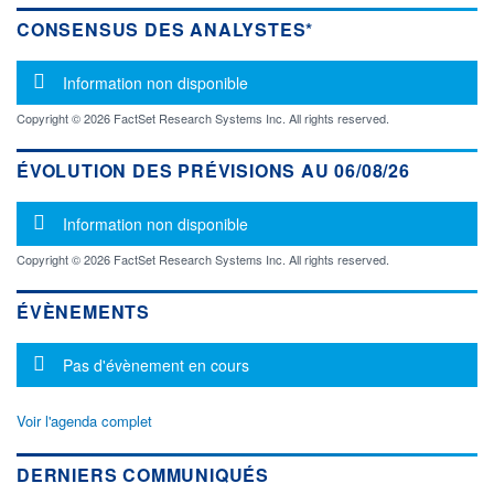
CONSENSUS DES ANALYSTES*
Message d'information
Information non disponible
Copyright © 2026 FactSet Research Systems Inc. All rights reserved.
ÉVOLUTION DES PRÉVISIONS AU 06/08/26
Message d'information
Information non disponible
Copyright © 2026 FactSet Research Systems Inc. All rights reserved.
ÉVÈNEMENTS
Message d'information
Pas d'évènement en cours
Voir l'agenda complet
DERNIERS COMMUNIQUÉS