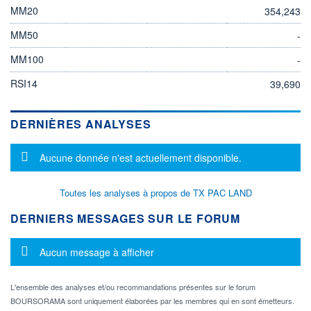
MM20
354,243
MM50
-
MM100
-
RSI14
39,690
DERNIÈRES ANALYSES
Message d'information
Aucune donnée n'est actuellement disponible.
Toutes les analyses à propos de TX PAC LAND
DERNIERS MESSAGES SUR LE FORUM
Message d'information
Aucun message à afficher
L'ensemble des analyses et/ou recommandations présentes sur le forum
BOURSORAMA sont uniquement élaborées par les membres qui en sont émetteurs.