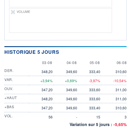
VOLUME
HISTORIQUE 5 JOURS
3 AUGUST
4 AUGUST
5 AUGUST
6 AUGU
03-08
04-08
05-08
06-08
DER.
348,20
349,60
333,40
310,60
VAR.
+3,94%
+0,69%
-3,97%
-10,54%
OUV.
347,20
349,60
333,60
311,00
+HAUT
348,20
349,60
333,60
311,00
+BAS
347,20
349,60
333,40
310,60
VOL.
56
-
15
3
Variation sur 5 jours :
-5,65%