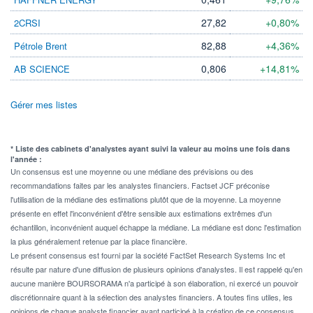
27,82
+0,80%
2CRSI
82,88
+4,36%
Pétrole Brent
0,806
+14,81%
AB SCIENCE
Gérer mes listes
* Liste des cabinets d'analystes ayant suivi la valeur au moins une fois dans
l'année :
Un consensus est une moyenne ou une médiane des prévisions ou des
recommandations faites par les analystes financiers. Factset JCF préconise
l'utilisation de la médiane des estimations plutôt que de la moyenne. La moyenne
présente en effet l'inconvénient d'être sensible aux estimations extrêmes d'un
échantillon, inconvénient auquel échappe la médiane. La médiane est donc l'estimation
la plus généralement retenue par la place financière.
Le présent consensus est fourni par la société FactSet Research Systems Inc et
résulte par nature d'une diffusion de plusieurs opinions d'analystes. Il est rappelé qu'en
aucune manière BOURSORAMA n'a participé à son élaboration, ni exercé un pouvoir
discrétionnaire quant à la sélection des analystes financiers. A toutes fins utiles, les
opinions de chaque analyste financier ayant participé à la création de ce consensus