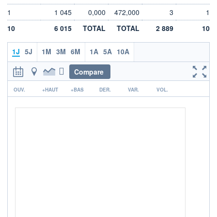
DIVIDENDE
0,00 EUR
-
1
1 045
0,000
472,000
3
1
PROCHAIN
10
6 015
TOTAL
TOTAL
2 889
10
DIVIDENDE
-
1J
5J
1M
3M
6M
1A
5A
10A
ÉLIGIBILITÉ
Non éligible
Boursobank
Compare
r
+ PORTEFEUILLE
+ LISTE
OUV.
+HAUT
+BAS
DER.
VAR.
VOL.