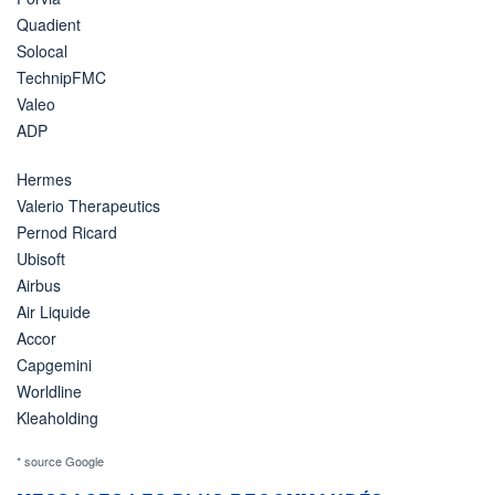
Quadient
Solocal
TechnipFMC
Valeo
ADP
Hermes
Valerio Therapeutics
Pernod Ricard
Ubisoft
Airbus
Air Liquide
Accor
Capgemini
Worldline
Kleaholding
* source Google