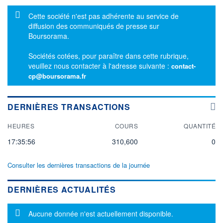
Message d'information
Cette société n'est pas adhérente au service de
diffusion des communiqués de presse sur
Boursorama.
Sociétés cotées, pour paraître dans cette rubrique,
veuillez nous contacter à l'adresse suivante :
contact-
cp@boursorama.fr
DERNIÈRES TRANSACTIONS
HEURES
COURS
QUANTITÉ
17:35:56
310,600
0
Consulter les dernières transactions de la journée
DERNIÈRES ACTUALITÉS
Message d'information
Aucune donnée n'est actuellement disponible.