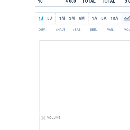
10
4 000
TOTAL
TOTAL
3 
1J
5J
1M
3M
6M
1A
5A
10A
OUV.
+HAUT
+BAS
DER.
VAR.
VOL
VOLUME