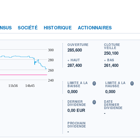
NSUS
SOCIÉTÉ
HISTORIQUE
ACTIONNAIRES
OUVERTURE
CLÔTURE
VEILLE
285,600
300
250,100
+ HAUT
+ BAS
280
287,400
261,400
260
240
LIMITE À LA
LIMITE À LA
11h56
14h45
BAISSE
HAUSSE
0,000
0,000
DERNIER
DATE
DIVIDENDE
DERNIER
DIVIDENDE
0,00 EUR
-
PROCHAIN
DIVIDENDE
-