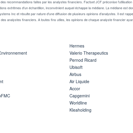
 recommandations faites par les analystes financiers. Factset JCF préconise l'utilisation 
tions extrêmes d'un échantillon, inconvénient auquel échappe la médiane. La médiane est donc
stems Inc et résulte par nature d'une diffusion de plusieurs opinions d'analystes. Il est 
n des analystes financiers. A toutes fins utiles, les opinions de chaque analyste financier aya
Hermes
 Environnement
Valerio Therapeutics
Pernod Ricard
Ubisoft
Airbus
nt
Air Liquide
Accor
ipFMC
Capgemini
Worldline
Kleaholding