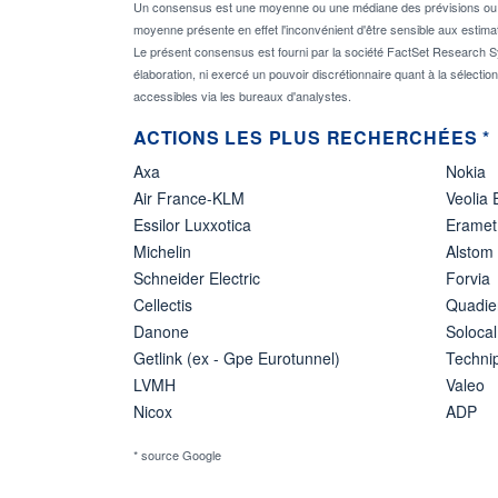
Un consensus est une moyenne ou une médiane des prévisions ou des
moyenne présente en effet l'inconvénient d'être sensible aux estima
Le présent consensus est fourni par la société FactSet Research Sy
élaboration, ni exercé un pouvoir discrétionnaire quant à la sélectio
accessibles via les bureaux d'analystes.
ACTIONS LES PLUS RECHERCHÉES *
Axa
Nokia
Air France-KLM
Veolia
Essilor Luxxotica
Eramet
Michelin
Alstom
Schneider Electric
Forvia
Cellectis
Quadie
Danone
Solocal
Getlink (ex - Gpe Eurotunnel)
Techn
LVMH
Valeo
Nicox
ADP
* source Google