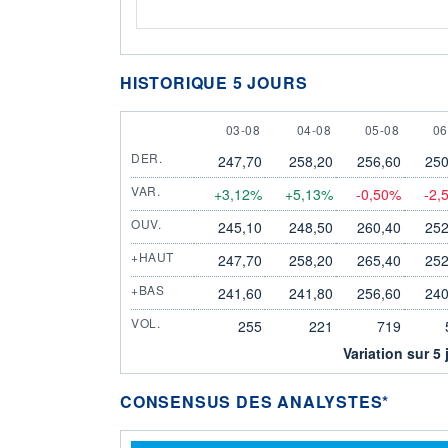
HISTORIQUE 5 JOURS
3 AUGUST
4 AUGUST
5 AUGUST
6 
03-08
04-08
05-08
06
DER.
247,70
258,20
256,60
250
VAR.
+3,12%
+5,13%
-0,50%
-2,
OUV.
245,10
248,50
260,40
252
+HAUT
247,70
258,20
265,40
252
+BAS
241,60
241,80
256,60
240
VOL.
255
221
719
Variation sur 5 
CONSENSUS DES ANALYSTES*