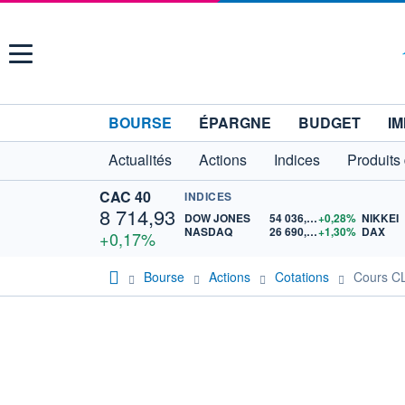
Menu
BOURSE
ÉPARGNE
BUDGET
IM
Actualités
Actions
Indices
Produits
CAC 40
INDICES
8 714,93
DOW JONES
54 036,93
+0,28%
NIKKEI
NASDAQ
26 690,62
+1,30%
DAX
+0,17%
Bourse
Actions
Cotations
Cours 