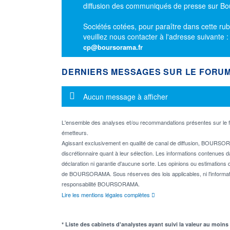
diffusion des communiqués de presse sur B
Sociétés cotées, pour paraître dans cette rub
veuillez nous contacter à l'adresse suivante 
cp@boursorama.fr
DERNIERS MESSAGES SUR LE FORU
Message d'information
Aucun message à afficher
L'ensemble des analyses et/ou recommandations présentes sur l
émetteurs.
Agissant exclusivement en qualité de canal de diffusion, BOURSORA
discrétionnaire quant à leur sélection. Les informations contenues 
déclaration ni garantie d'aucune sorte. Les opinions ou estimations q
de BOURSORAMA. Sous réserves des lois applicables, ni l'informati
responsabilité BOURSORAMA.
Lire les mentions légales complètes
* Liste des cabinets d'analystes ayant suivi la valeur au moins