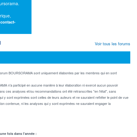
oursorama.
rique,
:
contact-
M
Voir tous les forums
e forum BOURSORAMA sont uniquement élaborées par les membres qui en sont
MA n'a participé en aucune manière à leur élaboration ni exercé aucun pouvoir
dans ces analyses et/ou recommandations ont été retranscrites "en l'état", sans
ui y sont exprimées sont celles de leurs auteurs et ne sauraient refléter le point de vue
on contenue, ni les analyses qui y sont exprimées ne sauraient engager la
 une fois dans l'année :