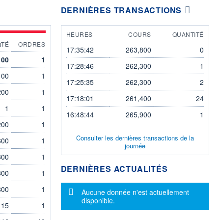
DERNIÈRES TRANSACTIONS
HEURES
COURS
QUANTITÉ
QTÉ
ORDRES
17:35:42
263,800
0
100
1
17:28:46
262,300
1
100
1
17:25:35
262,300
2
200
1
17:18:01
261,400
24
1
1
16:48:44
265,900
1
200
1
Consulter les dernières transactions de la
800
1
journée
800
1
DERNIÈRES ACTUALITÉS
800
1
800
1
Message d'information
Aucune donnée n'est actuellement
disponible.
15
1