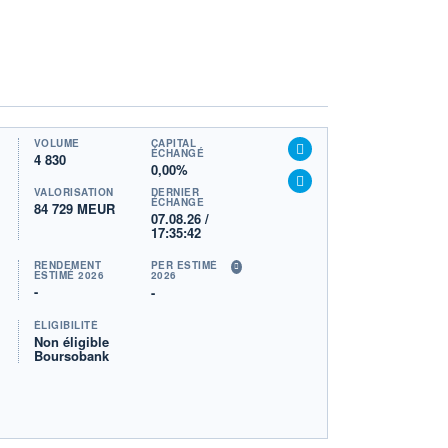
VOLUME
CAPITAL
ÉCHANGÉ
4 830
0,00%
VALORISATION
DERNIER
ÉCHANGE
84 729 MEUR
07.08.26 /
17:35:42
RENDEMENT
PER ESTIMÉ
ESTIMÉ 2026
2026
-
-
ÉLIGIBILITÉ
Non éligible
Boursobank