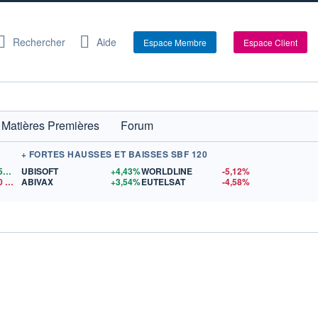
Rechercher
Aide
Espace Membre
Espace Client
Matières Premières
Forum
+ FORTES HAUSSES ET BAISSES SBF 120
1,1559
$US
UBISOFT
+4,43%
WORLDLINE
-5,12%
0
$US
ABIVAX
+3,54%
EUTELSAT
-4,58%