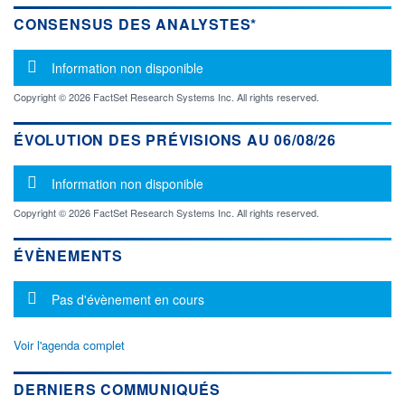
CONSENSUS DES ANALYSTES*
Message d'information
Information non disponible
Copyright © 2026 FactSet Research Systems Inc. All rights reserved.
ÉVOLUTION DES PRÉVISIONS AU 06/08/26
Message d'information
Information non disponible
Copyright © 2026 FactSet Research Systems Inc. All rights reserved.
ÉVÈNEMENTS
Message d'information
Pas d'évènement en cours
Voir l'agenda complet
DERNIERS COMMUNIQUÉS