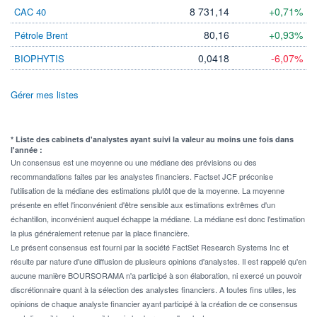
8 731,14
+0,71%
CAC 40
80,16
+0,93%
Pétrole Brent
0,0418
-6,07%
BIOPHYTIS
Gérer mes listes
* Liste des cabinets d'analystes ayant suivi la valeur au moins une fois dans
l'année :
Un consensus est une moyenne ou une médiane des prévisions ou des
recommandations faites par les analystes financiers. Factset JCF préconise
l'utilisation de la médiane des estimations plutôt que de la moyenne. La moyenne
présente en effet l'inconvénient d'être sensible aux estimations extrêmes d'un
échantillon, inconvénient auquel échappe la médiane. La médiane est donc l'estimation
la plus généralement retenue par la place financière.
Le présent consensus est fourni par la société FactSet Research Systems Inc et
résulte par nature d'une diffusion de plusieurs opinions d'analystes. Il est rappelé qu'en
aucune manière BOURSORAMA n'a participé à son élaboration, ni exercé un pouvoir
discrétionnaire quant à la sélection des analystes financiers. A toutes fins utiles, les
opinions de chaque analyste financier ayant participé à la création de ce consensus