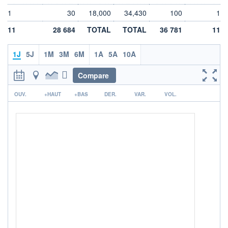
DIVIDENDE
0,00 EUR
-
1
30
18,000
34,430
100
1
PROCHAIN
11
28 684
TOTAL
TOTAL
36 781
11
DIVIDENDE
-
1J
5J
1M
3M
6M
1A
5A
10A
ÉLIGIBILITÉ
Non éligible
Boursobank
Compare
r
+ PORTEFEUILLE
+ LISTE
OUV.
+HAUT
+BAS
DER.
VAR.
VOL.