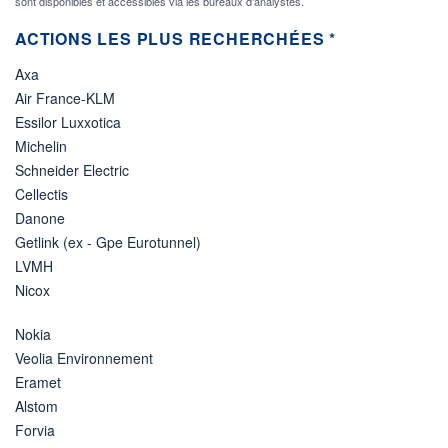
sont disponibles et accessibles via les bureaux d'analystes.
ACTIONS LES PLUS RECHERCHÉES *
Axa
Air France-KLM
Essilor Luxxotica
Michelin
Schneider Electric
Cellectis
Danone
Getlink (ex - Gpe Eurotunnel)
LVMH
Nicox
Nokia
Veolia Environnement
Eramet
Alstom
Forvia