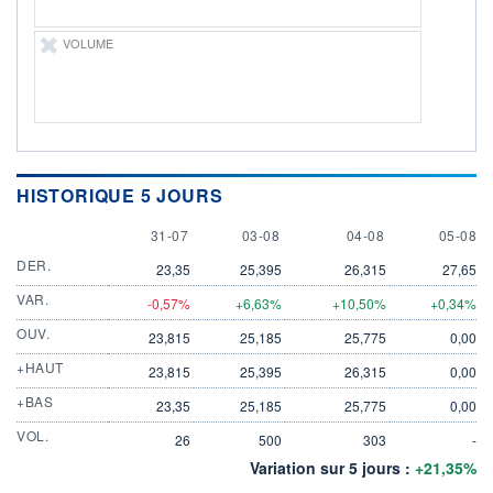
VOLUME
HISTORIQUE 5 JOURS
31 JULY
3 AUGUST
4 AUGUST
5 AUGU
31-07
03-08
04-08
05-08
DER.
23,35
25,395
26,315
27,65
VAR.
-0,57%
+6,63%
+10,50%
+0,34%
OUV.
23,815
25,185
25,775
0,00
+HAUT
23,815
25,395
26,315
0,00
+BAS
23,35
25,185
25,775
0,00
VOL.
26
500
303
-
Variation sur 5 jours :
+21,35%