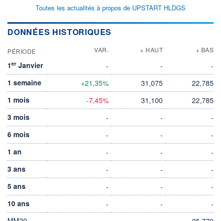
Toutes les actualités à propos de UPSTART HLDGS
DONNÉES HISTORIQUES
VAR.
+ HAUT
+ BAS
PÉRIODE
er
1
Janvier
-
-
-
1 semaine
+21,35%
31,075
22,785
1 mois
-7,45%
31,100
22,785
3 mois
-
-
-
6 mois
-
-
-
1 an
-
-
-
3 ans
-
-
-
5 ans
-
-
-
10 ans
-
-
-
MM20
25,779