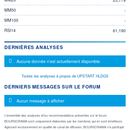
MM50
-
MM100
-
RSI14
61,190
DERNIÈRES ANALYSES
Message d'information
Aucune donnée n'est actuellement disponible.
Toutes les analyses à propos de UPSTART HLDGS
DERNIERS MESSAGES SUR LE FORUM
Message d'information
Aucun message à afficher
L'ensemble des analyses et/ou recommandations présentes sur le forum
BOURSORAMA sont uniquement élaborées par les membres qui en sont émetteurs.
Agissant exclusivement en qualité de canal de diffusion, BOURSORAMA n'a participé