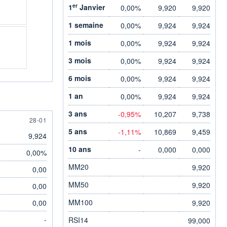
er
1
Janvier
0,00%
9,920
9,920
1 semaine
0,00%
9,924
9,924
1 mois
0,00%
9,924
9,924
3 mois
0,00%
9,924
9,924
6 mois
0,00%
9,924
9,924
1 an
0,00%
9,924
9,924
3 ans
-0,95%
10,207
9,738
28 JANUARY
28-01
5 ans
-1,11%
10,869
9,459
9,924
10 ans
-
0,000
0,000
0,00%
MM20
9,920
0,00
MM50
9,920
0,00
MM100
0,00
9,920
-
RSI14
99,000