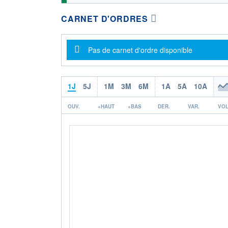
CARNET D'ORDRES
Message d'information
Pas de carnet d'ordre disponible
1J
5J
1M
3M
6M
1A
5A
10A
OUV.
+HAUT
+BAS
DER.
VAR.
VOL