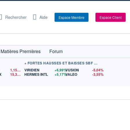
Rechercher
Aide
Espace Membre
Espace Client
Matières Premières
Forum
+ FORTES HAUSSES ET BAISSES SBF 120
D
1,1524
$US
VIRIDIEN
+6,99%
VUSION
-5,04%
X
15,33
$US
HERMES INTL
+5,17%
VALEO
-3,55%