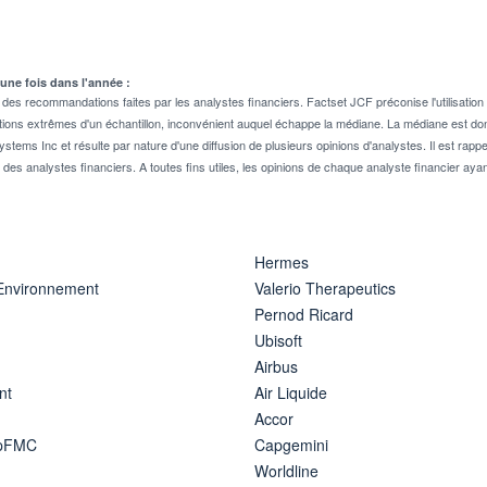
 une fois dans l'année :
 recommandations faites par les analystes financiers. Factset JCF préconise l'utilisation 
tions extrêmes d'un échantillon, inconvénient auquel échappe la médiane. La médiane est donc
stems Inc et résulte par nature d'une diffusion de plusieurs opinions d'analystes. Il est 
n des analystes financiers. A toutes fins utiles, les opinions de chaque analyste financier aya
Hermes
 Environnement
Valerio Therapeutics
Pernod Ricard
Ubisoft
Airbus
nt
Air Liquide
Accor
ipFMC
Capgemini
Worldline