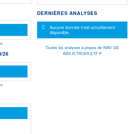
DERNIÈRES ANALYSES
Message d'information
Aucune donnée n'est actuellement
disponible.
d.
Toutes les analyses à propos de INAV GS
/26
ABS.R.TRCKR.ETF P
d.