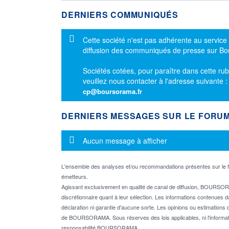
DERNIERS COMMUNIQUÉS
Message d'information
Cette société n'est pas adhérente au service
diffusion des communiqués de presse sur B
Sociétés cotées, pour paraître dans cette rub
veuillez nous contacter à l'adresse suivante 
cp@boursorama.fr
DERNIERS MESSAGES SUR LE FORU
Message d'information
Aucun message à afficher
L'ensemble des analyses et/ou recommandations présentes sur l
émetteurs.
Agissant exclusivement en qualité de canal de diffusion, BOURSORA
discrétionnaire quant à leur sélection. Les informations contenues 
déclaration ni garantie d'aucune sorte. Les opinions ou estimations q
de BOURSORAMA. Sous réserves des lois applicables, ni l'informati
responsabilité BOURSORAMA.