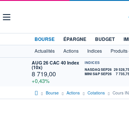
Menu
BOURSE
ÉPARGNE
BUDGET
IM
Actualités
Actions
Indices
Produits
AUG 26 CAC 40 Index
INDICES
(10x)
NASDAQ SEP26
29 528,7
8 719,00
MINI S&P SEP26
7 735,7
+0,43%
Bourse
Actions
Cotations
Cours I