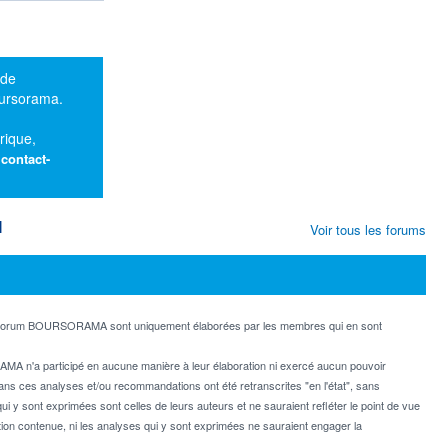
 de
oursorama.
rique,
:
contact-
M
Voir tous les forums
e forum BOURSORAMA sont uniquement élaborées par les membres qui en sont
MA n'a participé en aucune manière à leur élaboration ni exercé aucun pouvoir
dans ces analyses et/ou recommandations ont été retranscrites "en l'état", sans
ui y sont exprimées sont celles de leurs auteurs et ne sauraient refléter le point de vue
on contenue, ni les analyses qui y sont exprimées ne sauraient engager la