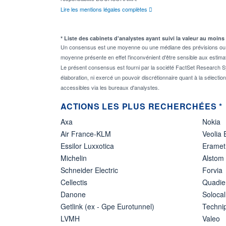
Lire les mentions légales complètes
* Liste des cabinets d'analystes ayant suivi la valeur au moins
Un consensus est une moyenne ou une médiane des prévisions ou des
moyenne présente en effet l'inconvénient d'être sensible aux estima
Le présent consensus est fourni par la société FactSet Research Sy
élaboration, ni exercé un pouvoir discrétionnaire quant à la sélectio
accessibles via les bureaux d'analystes.
ACTIONS LES PLUS RECHERCHÉES *
Axa
Nokia
Air France-KLM
Veolia
Essilor Luxxotica
Eramet
Michelin
Alstom
Schneider Electric
Forvia
Cellectis
Quadie
Danone
Solocal
Getlink (ex - Gpe Eurotunnel)
Techn
LVMH
Valeo