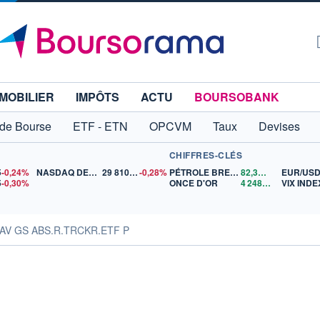
MOBILIER
IMPÔTS
ACTU
BOURSOBANK
 de Bourse
ETF - ETN
OPCVM
Taux
Devises
CHIFFRES-CLÉS
5
-0,24%
NASDAQ DEC26
29 810,25
-0,28%
PÉTROLE BRENT
82,34
$US
EUR/US
5
-0,30%
ONCE D'OR
4 248,71
$US
VIX INDE
NAV GS ABS.R.TRCKR.ETF P