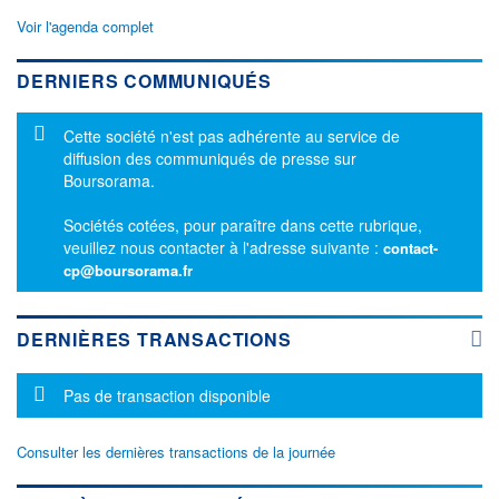
Voir l'agenda complet
DERNIERS COMMUNIQUÉS
Message d'information
Cette société n'est pas adhérente au service de
diffusion des communiqués de presse sur
Boursorama.
Sociétés cotées, pour paraître dans cette rubrique,
veuillez nous contacter à l'adresse suivante :
contact-
cp@boursorama.fr
DERNIÈRES TRANSACTIONS
Message d'information
Pas de transaction disponible
Consulter les dernières transactions de la journée