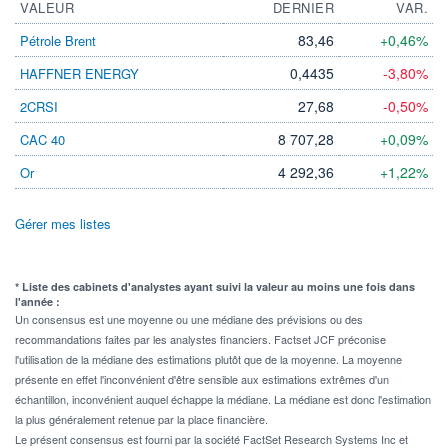
VALEUR
DERNIER
VAR.
83,46
+0,46%
Pétrole Brent
0,4435
-3,80%
HAFFNER ENERGY
27,68
-0,50%
2CRSI
8 707,28
+0,09%
CAC 40
4 292,36
+1,22%
Or
Gérer mes listes
* Liste des cabinets d'analystes ayant suivi la valeur au moins une fois dans
l'année :
Un consensus est une moyenne ou une médiane des prévisions ou des
recommandations faites par les analystes financiers. Factset JCF préconise
l'utilisation de la médiane des estimations plutôt que de la moyenne. La moyenne
présente en effet l'inconvénient d'être sensible aux estimations extrêmes d'un
échantillon, inconvénient auquel échappe la médiane. La médiane est donc l'estimation
la plus généralement retenue par la place financière.
Le présent consensus est fourni par la société FactSet Research Systems Inc et