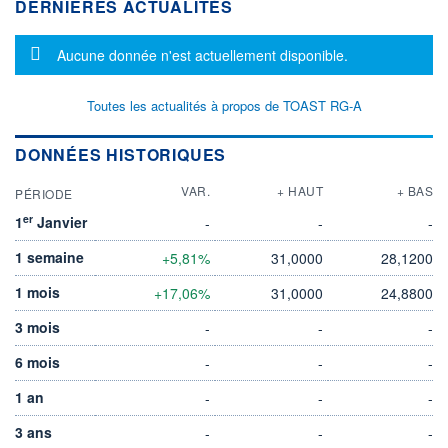
DERNIÈRES ACTUALITÉS
Message d'information
Aucune donnée n'est actuellement disponible.
Toutes les actualités à propos de TOAST RG-A
DONNÉES HISTORIQUES
VAR.
+ HAUT
+ BAS
PÉRIODE
er
1
Janvier
-
-
-
1 semaine
+5,81%
31,0000
28,1200
1 mois
+17,06%
31,0000
24,8800
3 mois
-
-
-
6 mois
-
-
-
1 an
-
-
-
3 ans
-
-
-