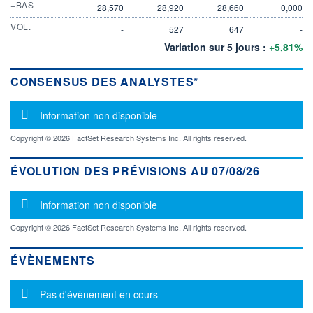
+BAS
28,570
28,920
28,660
0,000
VOL.
-
527
647
-
Variation sur 5 jours :
+5,81%
CONSENSUS DES ANALYSTES*
Message d'information
Information non disponible
Copyright © 2026 FactSet Research Systems Inc. All rights reserved.
ÉVOLUTION DES PRÉVISIONS AU 07/08/26
Message d'information
Information non disponible
Copyright © 2026 FactSet Research Systems Inc. All rights reserved.
ÉVÈNEMENTS
Message d'information
Pas d'évènement en cours