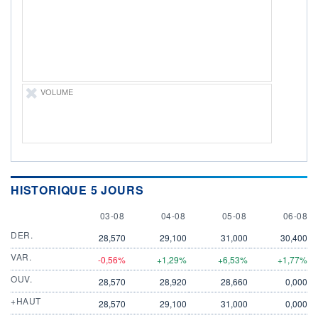
DIVIDENDE
0,00 EUR
-
PROCHAIN
DIVIDENDE
-
ÉLIGIBILITÉ
Non éligible
VOLUME
Boursobank
+ PORTEFEUILLE
+ LISTE
HISTORIQUE 5 JOURS
3 AUGUST
4 AUGUST
5 AUGUST
6 AUGU
03-08
04-08
05-08
06-08
DER.
28,570
29,100
31,000
30,400
VAR.
-0,56%
+1,29%
+6,53%
+1,77%
OUV.
28,570
28,920
28,660
0,000
+HAUT
28,570
29,100
31,000
0,000