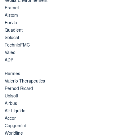
Eramet
Alstom
Forvia
Quadient
Solocal
TechnipFMC
Valeo
ADP
Hermes
Valerio Therapeutics
Pernod Ricard
Ubisoft
Airbus
Air Liquide
Accor
Capgemini
Worldline