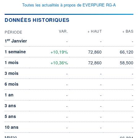
Toutes les actualités à propos de EVERPURE RG-A
DONNÉES HISTORIQUES
VAR.
+ HAUT
+ BAS
PÉRIODE
er
1
Janvier
-
-
-
1 semaine
+10,19%
72,860
66,120
1 mois
+10,36%
72,860
58,500
3 mois
-
-
-
6 mois
-
-
-
1 an
-
-
-
3 ans
-
-
-
5 ans
-
-
-
10 ans
-
-
-
MM20
66,324