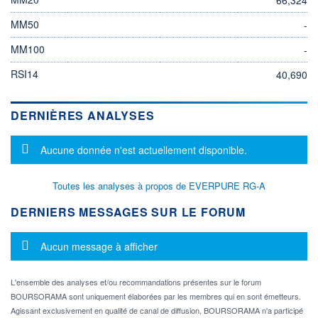
MM50
-
MM100
-
RSI14
40,690
DERNIÈRES ANALYSES
Message d'information
Aucune donnée n'est actuellement disponible.
Toutes les analyses à propos de EVERPURE RG-A
DERNIERS MESSAGES SUR LE FORUM
Message d'information
Aucun message à afficher
L'ensemble des analyses et/ou recommandations présentes sur le forum
BOURSORAMA sont uniquement élaborées par les membres qui en sont émetteurs.
Agissant exclusivement en qualité de canal de diffusion, BOURSORAMA n'a participé