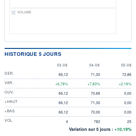
VOLUME
HISTORIQUE 5 JOURS
3 AUGUST
4 AUGUST
5 AUGU
03-08
04-08
05-08
DER.
66,12
71,30
72,86
VAR.
+6,78%
+7,83%
+2,19%
OUV.
66,12
70,66
0,00
+HAUT
66,12
71,30
0,00
+BAS
66,12
70,00
0,00
VOL.
4
782
25
Variation sur 5 jours :
+10,19%