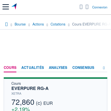
Menu
Connexion
Bourse
Actions
Cotations
Cours EVERPURE RG-A
COURS
ACTUALITÉS
ANALYSES
CONSENSUS
Cours
SOCIÉTÉ
EVERPURE RG-A
HISTORIQUE
XETRA
72,860
(c)
ACTIONNAIRES
EUR
+2,19%