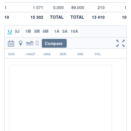
DIVIDENDE
0,00 EUR
-
1
1 071
0,000
89,000
210
1
PROCHAIN
10
15 302
TOTAL
TOTAL
13 410
10
DIVIDENDE
-
1J
5J
1M
3M
6M
1A
5A
10A
ÉLIGIBILITÉ
Non éligible
Boursobank
Compare
r
+ PORTEFEUILLE
+ LISTE
OUV.
+HAUT
+BAS
DER.
VAR.
VOL.