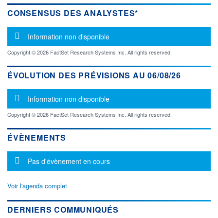
CONSENSUS DES ANALYSTES*
Message d'information
Information non disponible
Copyright © 2026 FactSet Research Systems Inc. All rights reserved.
ÉVOLUTION DES PRÉVISIONS AU 06/08/26
Message d'information
Information non disponible
Copyright © 2026 FactSet Research Systems Inc. All rights reserved.
ÉVÈNEMENTS
Message d'information
Pas d'évènement en cours
Voir l'agenda complet
DERNIERS COMMUNIQUÉS