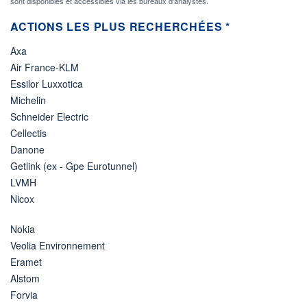
sont disponibles et accessibles via les bureaux d'analystes.
ACTIONS LES PLUS RECHERCHÉES *
Axa
Air France-KLM
Essilor Luxxotica
Michelin
Schneider Electric
Cellectis
Danone
Getlink (ex - Gpe Eurotunnel)
LVMH
Nicox
Nokia
Veolia Environnement
Eramet
Alstom
Forvia