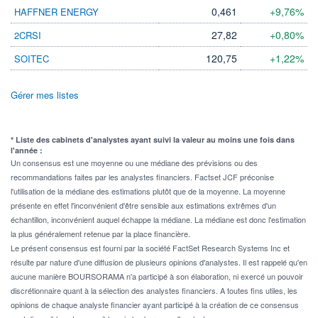
0,461
+9,76%
HAFFNER ENERGY
27,82
+0,80%
2CRSI
120,75
+1,22%
SOITEC
Gérer mes listes
* Liste des cabinets d'analystes ayant suivi la valeur au moins une fois dans
l'année :
Un consensus est une moyenne ou une médiane des prévisions ou des
recommandations faites par les analystes financiers. Factset JCF préconise
l'utilisation de la médiane des estimations plutôt que de la moyenne. La moyenne
présente en effet l'inconvénient d'être sensible aux estimations extrêmes d'un
échantillon, inconvénient auquel échappe la médiane. La médiane est donc l'estimation
la plus généralement retenue par la place financière.
Le présent consensus est fourni par la société FactSet Research Systems Inc et
résulte par nature d'une diffusion de plusieurs opinions d'analystes. Il est rappelé qu'en
aucune manière BOURSORAMA n'a participé à son élaboration, ni exercé un pouvoir
discrétionnaire quant à la sélection des analystes financiers. A toutes fins utiles, les
opinions de chaque analyste financier ayant participé à la création de ce consensus