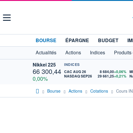
Menu
BOURSE
ÉPARGNE
BUDGET
IM
Actualités
Actions
Indices
Produits
Nikkei 225
INDICES
66 300,44
CAC AUG 26
8 684,00
+0,06%
M
NASDAQ SEP26
29 661,25
+0,21%
N
0,00%
Bourse
Actions
Cotations
Cours I