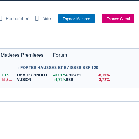
Rechercher
Aide
Espace Membre
Espace Client
Matières Premières
Forum
+ FORTES HAUSSES ET BAISSES SBF 120
1,1554
$US
DBV TECHNOLOGIES
+5,01%
UBISOFT
-6,19%
15,81
$US
VUSION
+4,72%
SES
-3,72%