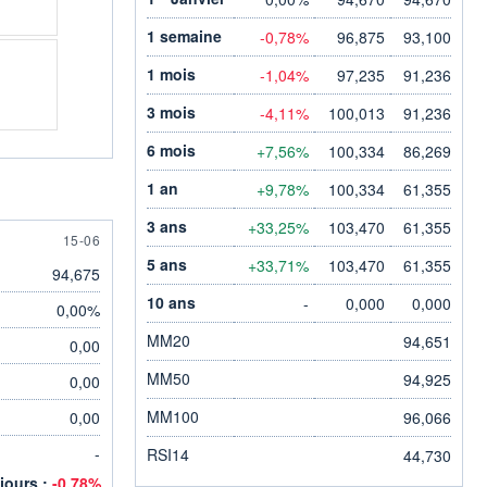
1 semaine
-0,78%
96,875
93,100
1 mois
-1,04%
97,235
91,236
3 mois
-4,11%
100,013
91,236
6 mois
+7,56%
100,334
86,269
1 an
+9,78%
100,334
61,355
3 ans
+33,25%
103,470
61,355
15 JUNE
15-06
5 ans
+33,71%
103,470
61,355
94,675
10 ans
-
0,000
0,000
0,00%
MM20
94,651
0,00
MM50
94,925
0,00
MM100
0,00
96,066
-
RSI14
44,730
 jours :
-0,78%