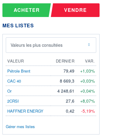
ACHETER
VENDRE
MES LISTES
Valeurs les plus consultées
VALEUR
DERNIER
VAR.
79,49
+1,03%
Pétrole Brent
8 669,3
+0,03%
CAC 40
4 248,61
+0,04%
Or
27,6
+8,07%
2CRSI
0,42
-5,19%
HAFFNER ENERGY
Gérer mes listes