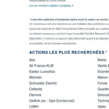
responsabilité BOURSORAMA.
Lire les mentions légales complètes
* Liste des cabinets d'analystes ayant suivi la valeur au moins
Un consensus est une moyenne ou une médiane des prévisions ou des
moyenne présente en effet l'inconvénient d'être sensible aux estima
Le présent consensus est fourni par la société FactSet Research Sy
élaboration, ni exercé un pouvoir discrétionnaire quant à la sélectio
accessibles via les bureaux d'analystes.
ACTIONS LES PLUS RECHERCHÉES *
Axa
Nokia
Air France-KLM
Veolia
Essilor Luxxotica
Eramet
Michelin
Alstom
Schneider Electric
Forvia
Cellectis
Quadie
Danone
Solocal
Getlink (ex - Gpe Eurotunnel)
Techn
LVMH
Valeo