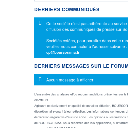
DERNIERS COMMUNIQUÉS
Message d'information
Cette société n'est pas adhérente au service
diffusion des communiqués de presse sur B
Sociétés cotées, pour paraître dans cette rub
veuillez nous contacter à l'adresse suivante 
cp@boursorama.fr
DERNIERS MESSAGES SUR LE FORU
Message d'information
Aucun message à afficher
L'ensemble des analyses et/ou recommandations présentes sur l
émetteurs.
Agissant exclusivement en qualité de canal de diffusion, BOURSORA
discrétionnaire quant à leur sélection. Les informations contenues 
déclaration ni garantie d'aucune sorte. Les opinions ou estimations q
de BOURSORAMA. Sous réserves des lois applicables, ni l'informati