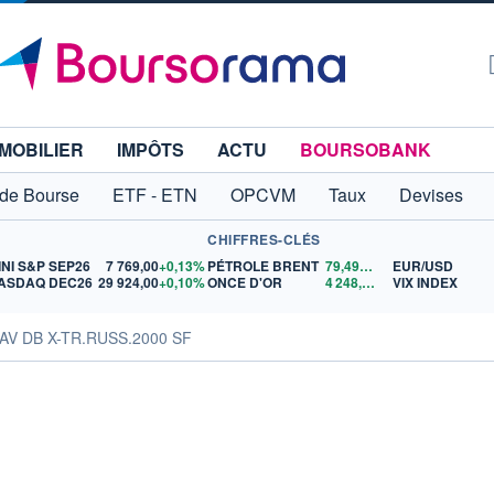
MOBILIER
IMPÔTS
ACTU
BOURSOBANK
 de Bourse
ETF - ETN
OPCVM
Taux
Devises
CHIFFRES-CLÉS
INI S&P SEP26
7 769,00
+0,13%
PÉTROLE BRENT
79,49
$US
EUR/USD
ASDAQ DEC26
29 924,00
+0,10%
ONCE D'OR
4 248,61
$US
VIX INDEX
NAV DB X-TR.RUSS.2000 SF