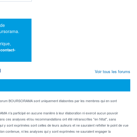
 de
oursorama.
rique,
:
contact-
M
Voir tous les forums
e forum BOURSORAMA sont uniquement élaborées par les membres qui en sont
MA n'a participé en aucune manière à leur élaboration ni exercé aucun pouvoir
dans ces analyses et/ou recommandations ont été retranscrites "en l'état", sans
ui y sont exprimées sont celles de leurs auteurs et ne sauraient refléter le point de vue
on contenue, ni les analyses qui y sont exprimées ne sauraient engager la