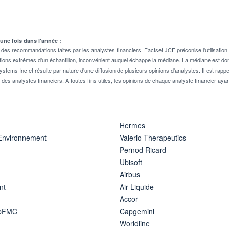
 une fois dans l'année :
 recommandations faites par les analystes financiers. Factset JCF préconise l'utilisation 
tions extrêmes d'un échantillon, inconvénient auquel échappe la médiane. La médiane est donc
stems Inc et résulte par nature d'une diffusion de plusieurs opinions d'analystes. Il est 
n des analystes financiers. A toutes fins utiles, les opinions de chaque analyste financier aya
Hermes
 Environnement
Valerio Therapeutics
Pernod Ricard
Ubisoft
Airbus
nt
Air Liquide
Accor
ipFMC
Capgemini
Worldline