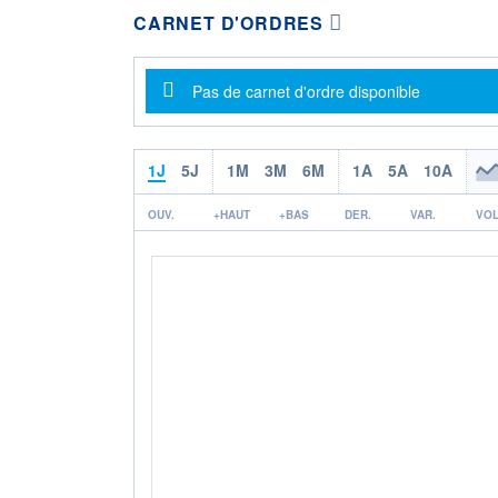
CARNET D'ORDRES
Message d'information
Pas de carnet d'ordre disponible
1J
5J
1M
3M
6M
1A
5A
10A
OUV.
+HAUT
+BAS
DER.
VAR.
VOL