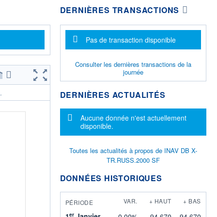
DERNIÈRES TRANSACTIONS
Message d'information
Pas de transaction disponible
Consulter les dernières transactions de la
journée
DERNIÈRES ACTUALITÉS
.
Message d'information
Aucune donnée n'est actuellement
disponible.
Toutes les actualités à propos de INAV DB X-
TR.RUSS.2000 SF
DONNÉES HISTORIQUES
VAR.
+ HAUT
+ BAS
PÉRIODE
er
1
Janvier
0,00%
94,670
94,670