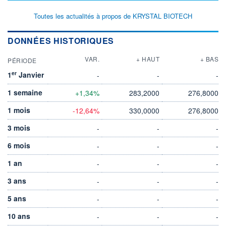
Toutes les actualités à propos de KRYSTAL BIOTECH
DONNÉES HISTORIQUES
VAR.
+ HAUT
+ BAS
PÉRIODE
er
1
Janvier
-
-
-
1 semaine
+1,34%
283,2000
276,8000
1 mois
-12,64%
330,0000
276,8000
3 mois
-
-
-
6 mois
-
-
-
1 an
-
-
-
3 ans
-
-
-
5 ans
-
-
-
10 ans
-
-
-