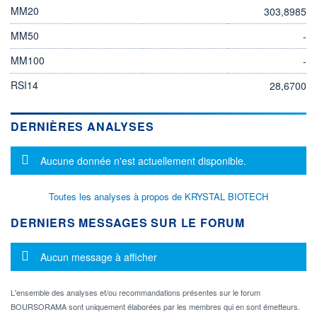
MM20
303,8985
MM50
-
MM100
-
RSI14
28,6700
DERNIÈRES ANALYSES
Message d'information
Aucune donnée n'est actuellement disponible.
Toutes les analyses à propos de KRYSTAL BIOTECH
DERNIERS MESSAGES SUR LE FORUM
Message d'information
Aucun message à afficher
L'ensemble des analyses et/ou recommandations présentes sur le forum
BOURSORAMA sont uniquement élaborées par les membres qui en sont émetteurs.