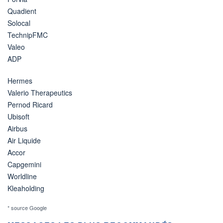
Quadient
Solocal
TechnipFMC
Valeo
ADP
Hermes
Valerio Therapeutics
Pernod Ricard
Ubisoft
Airbus
Air Liquide
Accor
Capgemini
Worldline
Kleaholding
* source Google