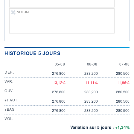
VOLUME
HISTORIQUE 5 JOURS
5 AUGUST
6 AUGUST
7 AUGU
05-08
06-08
07-08
DER.
276,800
283,200
280,500
VAR.
-13,12%
-11,11%
-11,96%
OUV.
276,800
283,200
280,500
+HAUT
276,800
283,200
280,500
+BAS
276,800
283,200
280,500
VOL.
-
-
-
Variation sur 5 jours :
+1,34%