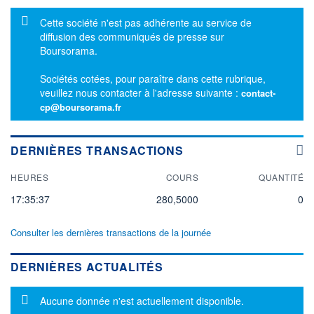
Message d'information
Cette société n'est pas adhérente au service de
diffusion des communiqués de presse sur
Boursorama.
Sociétés cotées, pour paraître dans cette rubrique,
veuillez nous contacter à l'adresse suivante :
contact-
cp@boursorama.fr
DERNIÈRES TRANSACTIONS
HEURES
COURS
QUANTITÉ
17:35:37
280,5000
0
Consulter les dernières transactions de la journée
DERNIÈRES ACTUALITÉS
Message d'information
Aucune donnée n'est actuellement disponible.