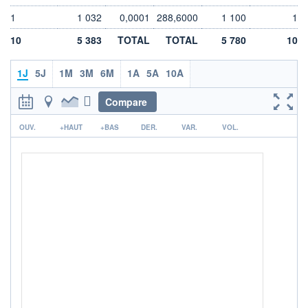
DIVIDENDE
0,00 EUR
-
1
1 032
0,0001
288,6000
1 100
1
PROCHAIN
10
5 383
TOTAL
TOTAL
5 780
10
DIVIDENDE
-
1J
5J
1M
3M
6M
1A
5A
10A
ÉLIGIBILITÉ
Non éligible
Boursobank
Compare
r
+ PORTEFEUILLE
+ LISTE
OUV.
+HAUT
+BAS
DER.
VAR.
VOL.