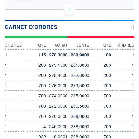
US5011471027 4KB
DONNÉES TEMPS DIFFÉRÉ
Politique d'exécution
CARNET D'ORDRES
Cotation sur les autres places
OUVERTURE
CLÔTURE VEILLE
ORDRES
QTÉ
ACHAT
VENTE
QTÉ
ORDRES
280,5000
318,6000
+ HAUT
+ BAS
1
115
278,3000
280,9000
80
1
280,5000
280,5000
1
200
279,1000
281,8000
200
1
VOLUME
CAPITAL ÉCHANGÉ
0
0,00%
1
200
278,4000
282,6000
200
1
VALORISATION
DERNIER ÉCHANGE
1
700
276,0000
283,5000
700
1
8 302 MEUR
07.08.26 / 17:35:37
1
700
274,0000
285,0000
700
1
LIMITE À LA
LIMITE À LA
BAISSE
HAUSSE
0,0000
0,0000
1
700
272,0000
286,5000
700
1
RENDEMENT
PER ESTIMÉ
1
700
270,0000
288,0000
700
1
ESTIMÉ 2026
2026
-
-
1
4
245,0000
288,0000
700
1
DERNIER
DATE
1
1 032
0,0001
288,0000
700
1
DIVIDENDE
DERNIER