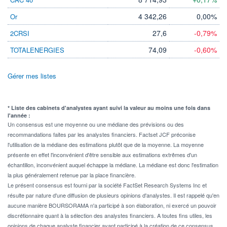
4 342,26
0,00%
Or
27,6
-0,79%
2CRSI
74,09
-0,60%
TOTALENERGIES
Gérer mes listes
* Liste des cabinets d'analystes ayant suivi la valeur au moins une fois dans
l'année :
Un consensus est une moyenne ou une médiane des prévisions ou des
recommandations faites par les analystes financiers. Factset JCF préconise
l'utilisation de la médiane des estimations plutôt que de la moyenne. La moyenne
présente en effet l'inconvénient d'être sensible aux estimations extrêmes d'un
échantillon, inconvénient auquel échappe la médiane. La médiane est donc l'estimation
la plus généralement retenue par la place financière.
Le présent consensus est fourni par la société FactSet Research Systems Inc et
résulte par nature d'une diffusion de plusieurs opinions d'analystes. Il est rappelé qu'en
aucune manière BOURSORAMA n'a participé à son élaboration, ni exercé un pouvoir
discrétionnaire quant à la sélection des analystes financiers. A toutes fins utiles, les
opinions de chaque analyste financier ayant participé à la création de ce consensus