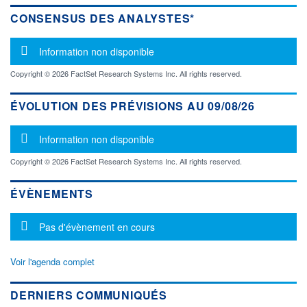
CONSENSUS DES ANALYSTES*
Message d'information
Information non disponible
Copyright © 2026 FactSet Research Systems Inc. All rights reserved.
ÉVOLUTION DES PRÉVISIONS AU 09/08/26
Message d'information
Information non disponible
Copyright © 2026 FactSet Research Systems Inc. All rights reserved.
ÉVÈNEMENTS
Message d'information
Pas d'évènement en cours
Voir l'agenda complet
DERNIERS COMMUNIQUÉS