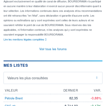
Agissant exclusivement en qualité de canal de diffusion, BOURSORAMA n'a participé
en aucune manière à leur élaboration ni exercé aucun pouvoir discrétionnaire quant à
leur sélection. Les informations contenues dans ces analyses et/ou recommandations
ont été retranscrites "en l'état", sans déclaration ni garantie d'aucune sorte. Les
opinions ou estimations qui y sont exprimées sont celles de leurs auteurs et ne
sauraient refléter le point de vue de BOURSORAMA. Sous réserves des lois
applicables, ni l'information contenue, ni les analyses qui y sont exprimées ne
sauraient engager la responsabilité BOURSORAMA.
Lire les mentions légales complètes
Voir tous les forums
MES LISTES
Valeurs les plus consultées
VALEUR
DERNIER
VAR.
82,35
-0,88%
Pétrole Brent
8 714,93
+0,17%
CAC 40