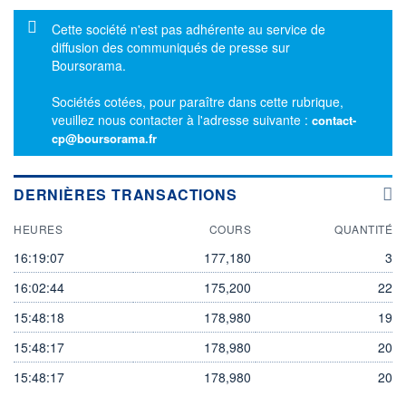
Message d'information
Cette société n'est pas adhérente au service de
diffusion des communiqués de presse sur
Boursorama.
Sociétés cotées, pour paraître dans cette rubrique,
veuillez nous contacter à l'adresse suivante :
contact-
cp@boursorama.fr
DERNIÈRES TRANSACTIONS
HEURES
COURS
QUANTITÉ
16:19:07
177,180
3
16:02:44
175,200
22
15:48:18
178,980
19
15:48:17
178,980
20
15:48:17
178,980
20