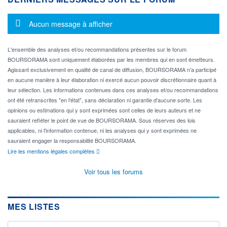
Message d'information
Aucun message à afficher
L'ensemble des analyses et/ou recommandations présentes sur le forum
BOURSORAMA sont uniquement élaborées par les membres qui en sont émetteurs.
Agissant exclusivement en qualité de canal de diffusion, BOURSORAMA n'a participé
en aucune manière à leur élaboration ni exercé aucun pouvoir discrétionnaire quant à
leur sélection. Les informations contenues dans ces analyses et/ou recommandations
ont été retranscrites "en l'état", sans déclaration ni garantie d'aucune sorte. Les
opinions ou estimations qui y sont exprimées sont celles de leurs auteurs et ne
sauraient refléter le point de vue de BOURSORAMA. Sous réserves des lois
applicables, ni l'information contenue, ni les analyses qui y sont exprimées ne
sauraient engager la responsabilité BOURSORAMA.
Lire les mentions légales complètes
Voir tous les forums
MES LISTES