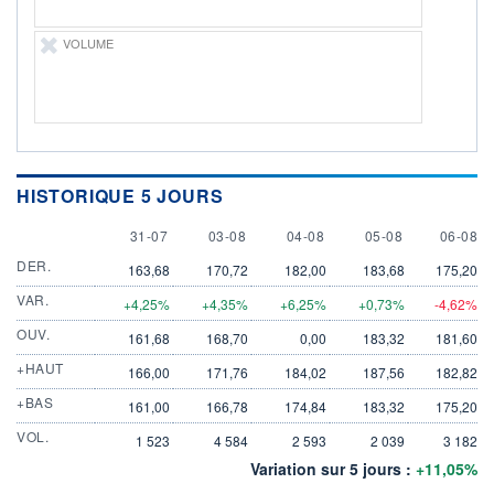
VOLUME
HISTORIQUE 5 JOURS
31 JULY
3 AUGUST
4 AUGUST
5 AUGUST
6 AUGU
31-07
03-08
04-08
05-08
06-08
DER.
163,68
170,72
182,00
183,68
175,20
VAR.
+4,25%
+4,35%
+6,25%
+0,73%
-4,62%
OUV.
161,68
168,70
0,00
183,32
181,60
+HAUT
166,00
171,76
184,02
187,56
182,82
+BAS
161,00
166,78
174,84
183,32
175,20
VOL.
1 523
4 584
2 593
2 039
3 182
Variation sur 5 jours :
+11,05%