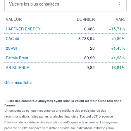
Valeurs les plus consultées
VALEUR
DERNIER
VAR.
0,486
+15,71%
HAFFNER ENERGY
8 738,94
+0,80%
CAC 40
28
+1,45%
2CRSI
80,99
+1,98%
Pétrole Brent
0,82
+16,81%
AB SCIENCE
Gérer mes listes
* Liste des cabinets d'analystes ayant suivi la valeur au moins une fois dans
l'année :
Un consensus est une moyenne ou une médiane des prévisions ou des
recommandations faites par les analystes financiers. Factset JCF préconise
l'utilisation de la médiane des estimations plutôt que de la moyenne. La moyenne
présente en effet l'inconvénient d'être sensible aux estimations extrêmes d'un