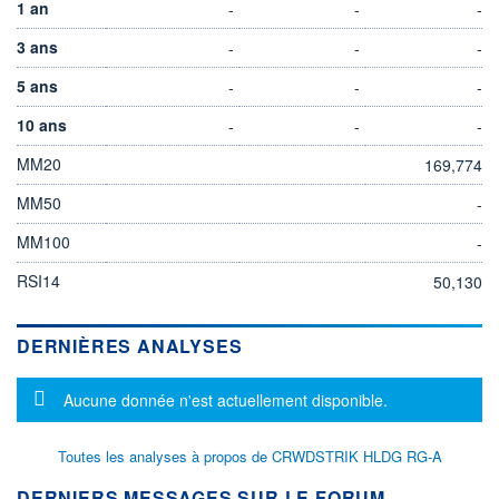
1 an
-
-
-
3 ans
-
-
-
5 ans
-
-
-
10 ans
-
-
-
MM20
169,774
MM50
-
MM100
-
RSI14
50,130
DERNIÈRES ANALYSES
Message d'information
Aucune donnée n'est actuellement disponible.
Toutes les analyses à propos de CRWDSTRIK HLDG RG-A
DERNIERS MESSAGES SUR LE FORUM