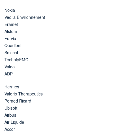
Nokia
Veolia Environnement
Eramet
Alstom
Forvia
Quadient
Solocal
TechnipFMC
Valeo
ADP
Hermes
Valerio Therapeutics
Pernod Ricard
Ubisoft
Airbus
Air Liquide
Accor