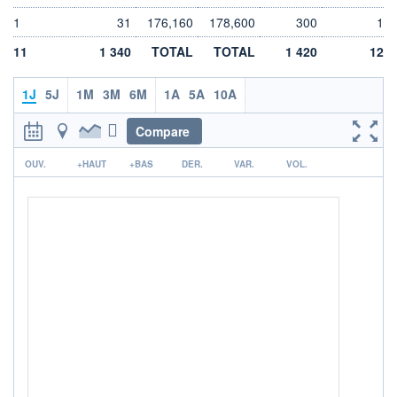
LIMITE À LA
LIMITE À LA
1
31
176,160
178,600
300
1
BAISSE
HAUSSE
0,000
0,000
11
1 340
TOTAL
TOTAL
1 420
12
RENDEMENT
PER ESTIMÉ
ESTIMÉ 2026
2026
-
-
1J
5J
1M
3M
6M
1A
5A
10A
DERNIER
DATE
Compare
DIVIDENDE
DERNIER
DIVIDENDE
0,00 EUR
-
r
OUV.
+HAUT
+BAS
DER.
VAR.
VOL.
PROCHAIN
DIVIDENDE
-
ÉLIGIBILITÉ
Non éligible
Boursobank
+ PORTEFEUILLE
+ LISTE