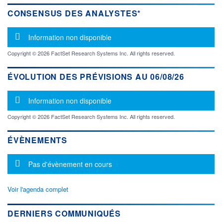
CONSENSUS DES ANALYSTES*
Message d'information
Information non disponible
Copyright © 2026 FactSet Research Systems Inc. All rights reserved.
ÉVOLUTION DES PRÉVISIONS AU 06/08/26
Message d'information
Information non disponible
Copyright © 2026 FactSet Research Systems Inc. All rights reserved.
ÉVÈNEMENTS
Message d'information
Pas d'évènement en cours
Voir l'agenda complet
DERNIERS COMMUNIQUÉS