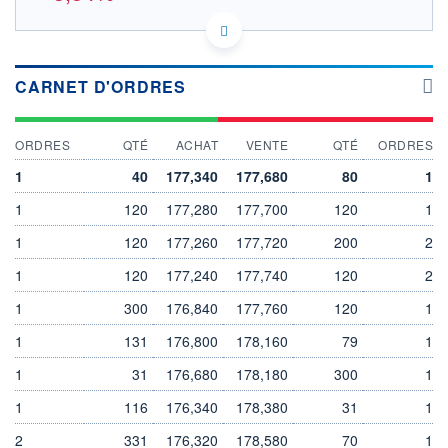
US22788C1053 45C
DONNÉES TEMPS DIFFÉRÉ
Politique d'exécution
CARNET D'ORDRES
Cotation sur les autres places
185
ORDRES
QTÉ
ACHAT
VENTE
QTÉ
ORDRES
1
40
177,340
177,680
80
1
180
1
120
177,280
177,700
120
1
175
1
120
177,260
177,720
200
2
11h29
13h54
1
120
177,240
177,740
120
2
OUVERTURE
CLÔTURE VEILLE
181,600
183,680
1
300
176,840
177,760
120
1
+ HAUT
+ BAS
1
182,820
131
176,800
178,160
175,200
79
1
1
31
176,680
178,180
300
1
VOLUME
CAPITAL ÉCHANGÉ
3 185
0,00%
1
116
176,340
178,380
31
1
VALORISATION
DERNIER ÉCHANGE
180 415 MEUR
06.08.26 / 16:19:07
2
331
176,320
178,580
70
1