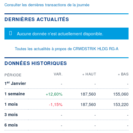
Consulter les dernières transactions de la journée
DERNIÈRES ACTUALITÉS
Message d'information
Aucune donnée n'est actuellement disponible.
Toutes les actualités à propos de CRWDSTRIK HLDG RG-A
DONNÉES HISTORIQUES
VAR.
+ HAUT
+ BAS
PÉRIODE
er
1
Janvier
-
-
-
1 semaine
+12,60%
187,560
155,060
1 mois
-1,15%
187,560
153,220
3 mois
-
-
-
6 mois
-
-
-