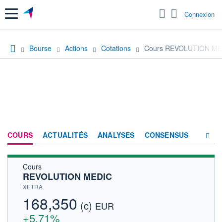
Menu
Connexion
Bourse
Actions
Cotations
Cours REVOLUTION ME
COURS
ACTUALITÉS
ANALYSES
CONSENSUS
Cours
SOCIÉTÉ
REVOLUTION MEDIC
HISTORIQUE
XETRA
168,350
(c)
ACTIONNAIRES
EUR
+5,71%