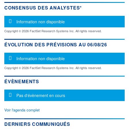
CONSENSUS DES ANALYSTES*
Message d'information
Information non disponible
Copyright © 2026 FactSet Research Systems Inc. All rights reserved.
ÉVOLUTION DES PRÉVISIONS AU 06/08/26
Message d'information
Information non disponible
Copyright © 2026 FactSet Research Systems Inc. All rights reserved.
ÉVÈNEMENTS
Message d'information
Pas d'évènement en cours
Voir l'agenda complet
DERNIERS COMMUNIQUÉS