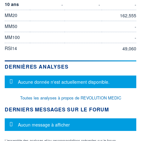
10 ans
-
-
-
MM20
162,555
MM50
-
MM100
-
RSI14
49,060
DERNIÈRES ANALYSES
Message d'information
Aucune donnée n'est actuellement disponible.
Toutes les analyses à propos de REVOLUTION MEDIC
DERNIERS MESSAGES SUR LE FORUM
Message d'information
Aucun message à afficher
L'ensemble des analyses et/ou recommandations présentes sur le forum