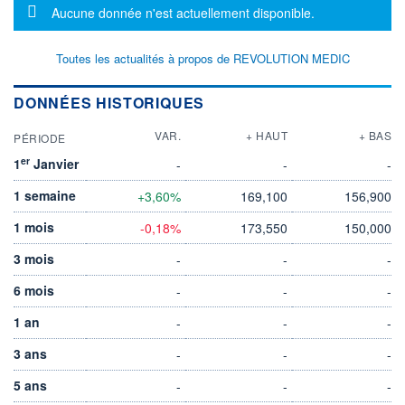
Message d'information
Aucune donnée n'est actuellement disponible.
Toutes les actualités à propos de REVOLUTION MEDIC
DONNÉES HISTORIQUES
VAR.
+ HAUT
+ BAS
PÉRIODE
er
1
Janvier
-
-
-
1 semaine
+3,60%
169,100
156,900
1 mois
-0,18%
173,550
150,000
3 mois
-
-
-
6 mois
-
-
-
1 an
-
-
-
3 ans
-
-
-
5 ans
-
-
-