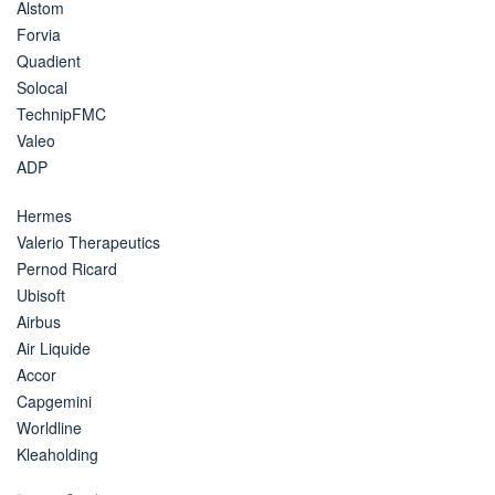
Alstom
Forvia
Quadient
Solocal
TechnipFMC
Valeo
ADP
Hermes
Valerio Therapeutics
Pernod Ricard
Ubisoft
Airbus
Air Liquide
Accor
Capgemini
Worldline
Kleaholding