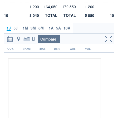
LIMITE À LA
LIMITE À LA
1
1 200
164,050
172,550
1 200
1
BAISSE
HAUSSE
0,000
0,000
10
8 040
TOTAL
TOTAL
5 880
10
RENDEMENT
PER ESTIMÉ
ESTIMÉ 2026
2026
-
-
1J
5J
1M
3M
6M
1A
5A
10A
DERNIER
DATE
Compare
DIVIDENDE
DERNIER
DIVIDENDE
0,00 EUR
-
r
OUV.
+HAUT
+BAS
DER.
VAR.
VOL.
PROCHAIN
DIVIDENDE
-
ÉLIGIBILITÉ
Non éligible
Boursobank
+ PORTEFEUILLE
+ LISTE