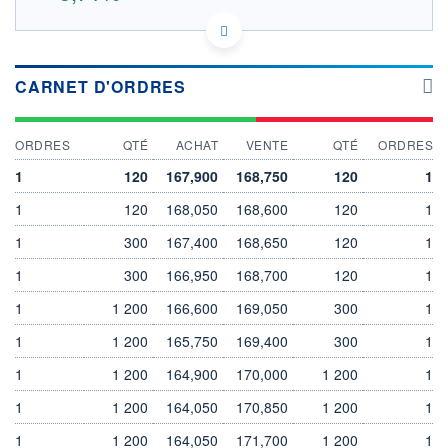
US76155X1000 42Z
DONNÉES TEMPS DIFFÉRÉ
Politique d'exécution
CARNET D'ORDRES
Cotation sur les autres places
170
ORDRES
QTÉ
ACHAT
VENTE
QTÉ
ORDRES
165
1
120
167,900
168,750
120
1
160
1
120
168,050
168,600
120
1
155
1
300
167,400
168,650
120
1
12h46
15h10
1
300
166,950
168,700
120
1
OUVERTURE
CLÔTURE VEILLE
169,100
159,250
1
1 200
166,600
169,050
300
1
+ HAUT
+ BAS
1
169,100
1 200
165,750
169,400
168,350
300
1
1
1 200
164,900
170,000
1 200
1
VOLUME
CAPITAL ÉCHANGÉ
100
0,00%
1
1 200
164,050
170,850
1 200
1
VALORISATION
DERNIER ÉCHANGE
35 791 MEUR
05.08.26 / 17:35:51
1
1 200
164,050
171,700
1 200
1