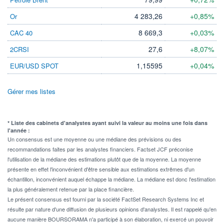
4 283,26
+0,85%
Or
8 669,3
+0,03%
CAC 40
27,6
+8,07%
2CRSI
1,15595
+0,04%
EUR/USD SPOT
Gérer mes listes
* Liste des cabinets d'analystes ayant suivi la valeur au moins une fois dans
l'année :
Un consensus est une moyenne ou une médiane des prévisions ou des
recommandations faites par les analystes financiers. Factset JCF préconise
l'utilisation de la médiane des estimations plutôt que de la moyenne. La moyenne
présente en effet l'inconvénient d'être sensible aux estimations extrêmes d'un
échantillon, inconvénient auquel échappe la médiane. La médiane est donc l'estimation
la plus généralement retenue par la place financière.
Le présent consensus est fourni par la société FactSet Research Systems Inc et
résulte par nature d'une diffusion de plusieurs opinions d'analystes. Il est rappelé qu'en
aucune manière BOURSORAMA n'a participé à son élaboration, ni exercé un pouvoir