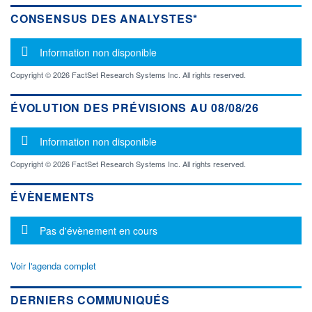
CONSENSUS DES ANALYSTES*
Message d'information
Information non disponible
Copyright © 2026 FactSet Research Systems Inc. All rights reserved.
ÉVOLUTION DES PRÉVISIONS AU 08/08/26
Message d'information
Information non disponible
Copyright © 2026 FactSet Research Systems Inc. All rights reserved.
ÉVÈNEMENTS
Message d'information
Pas d'évènement en cours
Voir l'agenda complet
DERNIERS COMMUNIQUÉS