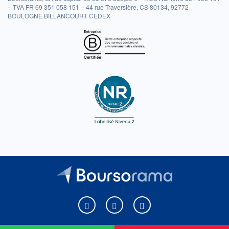
– TVA FR 69 351 058 151 – 44 rue Traversière, CS 80134, 92772
BOULOGNE BILLANCOURT CEDEX
Boursorama sur Facebook
Boursorama sur X
Boursorama sur Youtu