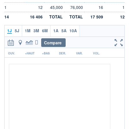
LIMITE À LA
LIMITE À LA
1
12
45,000
76,000
16
1
BAISSE
HAUSSE
0,000
0,000
14
16 406
TOTAL
TOTAL
17 509
12
RENDEMENT
PER ESTIMÉ
ESTIMÉ 2026
2026
-
-
1J
5J
1M
3M
6M
1A
5A
10A
DERNIER
DATE
Compare
DIVIDENDE
DERNIER
DIVIDENDE
0,00 EUR
-
r
OUV.
+HAUT
+BAS
DER.
VAR.
VOL.
PROCHAIN
DIVIDENDE
-
ÉLIGIBILITÉ
Non éligible
Boursobank
+ PORTEFEUILLE
+ LISTE