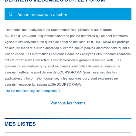
Message d'information
Aucun message à afficher
L'ensemble des analyses et/ou recommandations présentes sur le forum
BOURSORAMA sont uniquement élaborées par les membres qui en sont émetteurs.
Agissant exclusivement en qualité de canal de diffusion, BOURSORAMA n'a participé
en aucune manière à leur élaboration ni exercé aucun pouvoir discrétionnaire quant à
leur sélection. Les informations contenues dans ces analyses et/ou recommandations
ont été retranscrites "en l'état", sans déclaration ni garantie d'aucune sorte. Les
opinions ou estimations qui y sont exprimées sont celles de leurs auteurs et ne
sauraient refléter le point de vue de BOURSORAMA. Sous réserves des lois
applicables, ni l'information contenue, ni les analyses qui y sont exprimées ne
sauraient engager la responsabilité BOURSORAMA.
Lire les mentions légales complètes
Voir tous les forums
MES LISTES