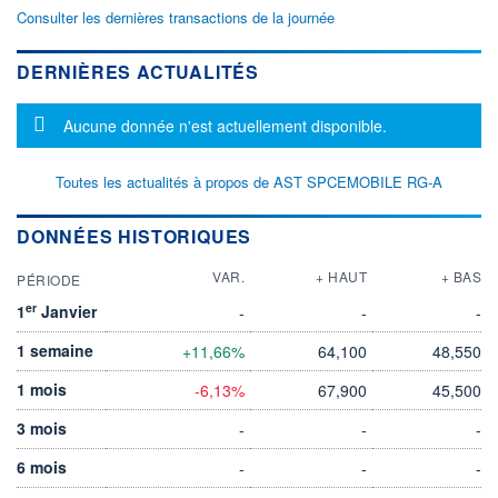
Consulter les dernières transactions de la journée
DERNIÈRES ACTUALITÉS
Message d'information
Aucune donnée n'est actuellement disponible.
Toutes les actualités à propos de AST SPCEMOBILE RG-A
DONNÉES HISTORIQUES
VAR.
+ HAUT
+ BAS
PÉRIODE
er
1
Janvier
-
-
-
1 semaine
+11,66%
64,100
48,550
1 mois
-6,13%
67,900
45,500
3 mois
-
-
-
6 mois
-
-
-