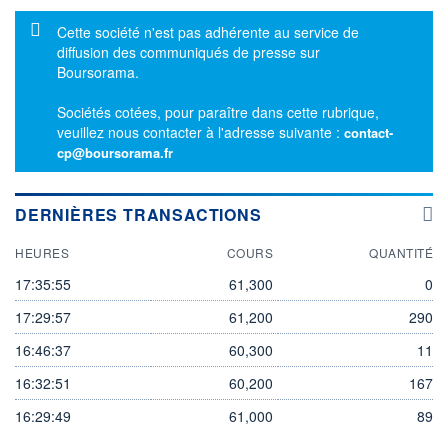
Message d'information
Cette société n'est pas adhérente au service de
diffusion des communiqués de presse sur
Boursorama.
Sociétés cotées, pour paraître dans cette rubrique,
veuillez nous contacter à l'adresse suivante :
contact-
cp@boursorama.fr
DERNIÈRES TRANSACTIONS
HEURES
COURS
QUANTITÉ
17:35:55
61,300
0
17:29:57
61,200
290
16:46:37
60,300
11
16:32:51
60,200
167
16:29:49
61,000
89