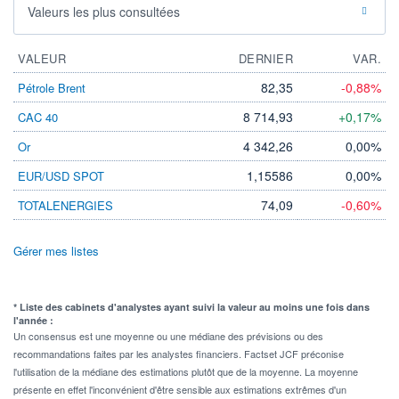
Valeurs les plus consultées
VALEUR
DERNIER
VAR.
82,35
-0,88%
Pétrole Brent
8 714,93
+0,17%
CAC 40
4 342,26
0,00%
Or
1,15586
0,00%
EUR/USD SPOT
74,09
-0,60%
TOTALENERGIES
Gérer mes listes
* Liste des cabinets d'analystes ayant suivi la valeur au moins une fois dans
l'année :
Un consensus est une moyenne ou une médiane des prévisions ou des
recommandations faites par les analystes financiers. Factset JCF préconise
l'utilisation de la médiane des estimations plutôt que de la moyenne. La moyenne
présente en effet l'inconvénient d'être sensible aux estimations extrêmes d'un