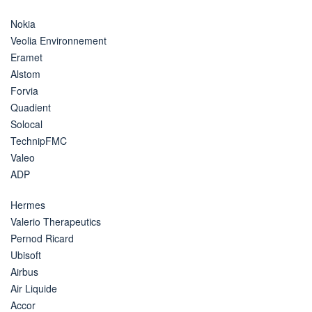
Nokia
Veolia Environnement
Eramet
Alstom
Forvia
Quadient
Solocal
TechnipFMC
Valeo
ADP
Hermes
Valerio Therapeutics
Pernod Ricard
Ubisoft
Airbus
Air Liquide
Accor