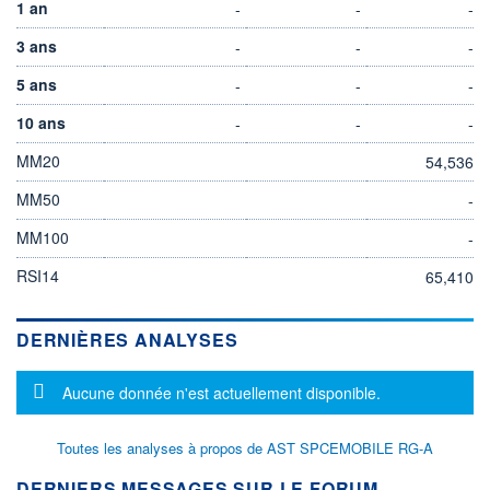
1 an
-
-
-
3 ans
-
-
-
5 ans
-
-
-
10 ans
-
-
-
MM20
54,536
MM50
-
MM100
-
RSI14
65,410
DERNIÈRES ANALYSES
Message d'information
Aucune donnée n'est actuellement disponible.
Toutes les analyses à propos de AST SPCEMOBILE RG-A
DERNIERS MESSAGES SUR LE FORUM